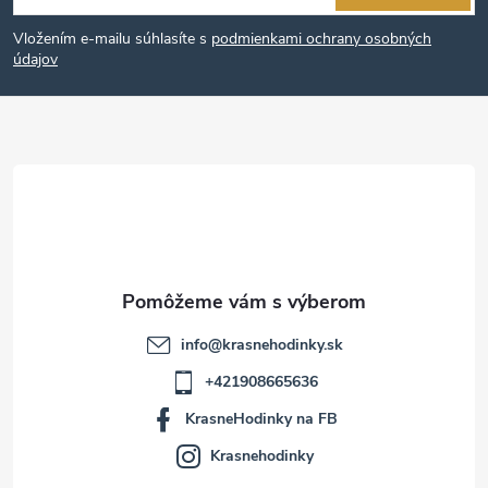
á
Vložením e-mailu súhlasíte s
podmienkami ochrany osobných
p
údajov
ä
t
i
e
info
@
krasnehodinky.sk
+421908665636
KrasneHodinky na FB
Krasnehodinky