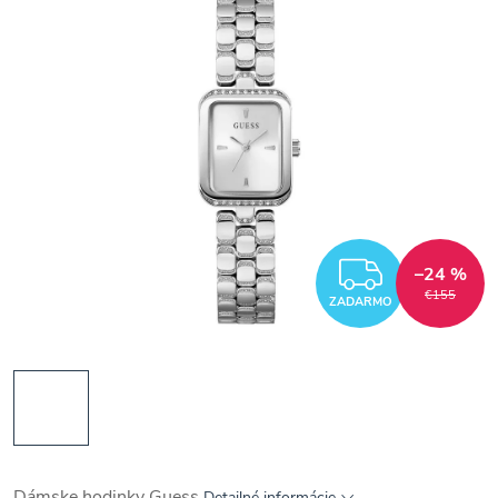
ZADAR
–24 %
€155
ZADARMO
Dámske hodinky Guess
Detailné informácie