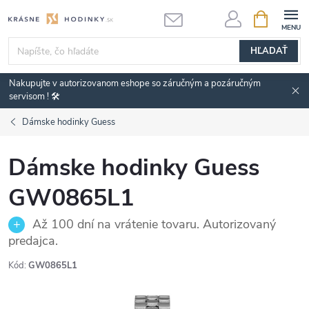
Prejsť
NÁKUPN
KOŠÍK
na
obsah
HĽADAŤ
Nakupujte v autorizovanom eshope so záručným a pozáručným
servisom ! 🛠️
Dámske hodinky Guess
Dámske hodinky Guess
GW0865L1
Až 100 dní na vrátenie tovaru. Autorizovaný
predajca.
Kód:
GW0865L1