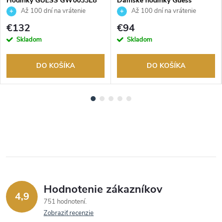
Hodinky GUESS GW0033L8
Dámske hodinky Guess
GW0942L2
Až 100 dní na vrátenie
Až 100 dní na vrátenie
tovaru. Autorizovaný predajca.
tovaru. Autorizovaný predajca.
€132
€94
Skladom
Skladom
DO KOŠÍKA
DO KOŠÍKA
Hodnotenie zákazníkov
4,9
751 hodnotení
Zobraziť recenzie