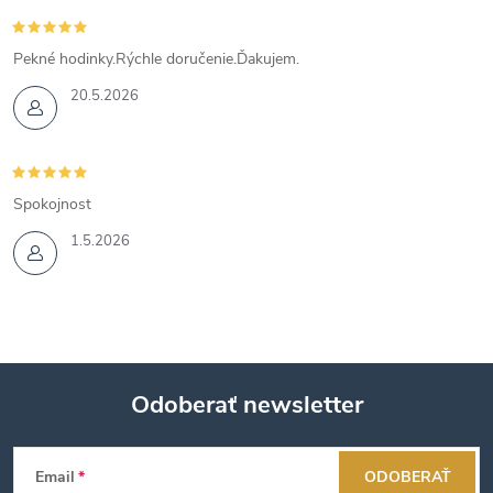
Pekné hodinky.Rýchle doručenie.Ďakujem.
20.5.2026
Spokojnost
1.5.2026
Odoberať newsletter
Z
Email
ODOBERAŤ