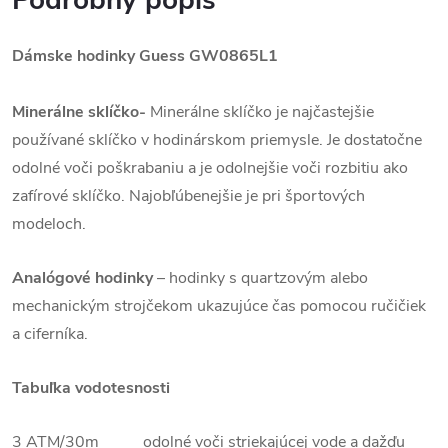
Podrobný popis
Dámske hodinky Guess
GW0865L1
Minerálne sklíčko-
Minerálne sklíčko je najčastejšie
používané sklíčko v hodinárskom priemysle. Je dostatočne
odolné voči poškrabaniu a je odolnejšie voči rozbitiu ako
zafírové sklíčko. Najobľúbenejšie je pri športových
modeloch.
Analógové hodinky
–
hodinky s quartzovým alebo
mechanickým strojčekom ukazujúce čas pomocou ručičiek
a ciferníka.
Tabuľka vodotesnosti
3 ATM/30m odolné voči striekajúcej vode a dažďu