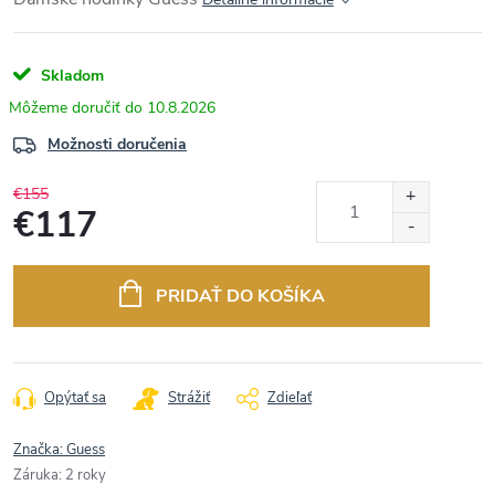
Skladom
10.8.2026
Možnosti doručenia
€155
€117
Jednotková
cena:
PRIDAŤ DO KOŠÍKA
Opýtať sa
Strážiť
Zdieľať
Značka:
Guess
Záruka
:
2 roky