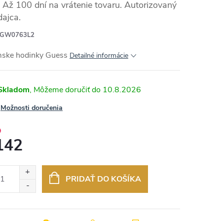
Až 100 dní na vrátenie tovaru. Autorizovaný
dajca.
GW0763L2
ske hodinky Guess
Detailné informácie
Skladom
10.8.2026
Možnosti doručenia
9
142
otková
:
PRIDAŤ DO KOŠÍKA