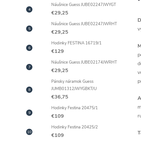
Náušnice Guess JUBE02247JWYGT
€29,25
D
Náušnice Guess JUBE02247JWRHT
v
€29,25
Hodinky FESTINA 16719/1
M
€129
p
Náušnice Guess JUBE02174JWRHT
d
€29,25
v
p
Pánsky náramok Guess
JUMB01312JWYGBKT/U
€36,75
A
m
Hodinky Festina 20475/1
r
€109
Hodinky Festina 20425/2
T
€109