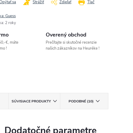
Opýtať sa
Strážiť
Zdieľať
Tlač
ka:
Guess
ka
:
2 roky
rmo
Overený obchod
50,-€, máte
Prečítajte si skutočné recenzie
mo !
našich zákazníkov na Heuréke !
SÚVISIACE PRODUKTY
PODOBNÉ (10)
Dodatočné parametre