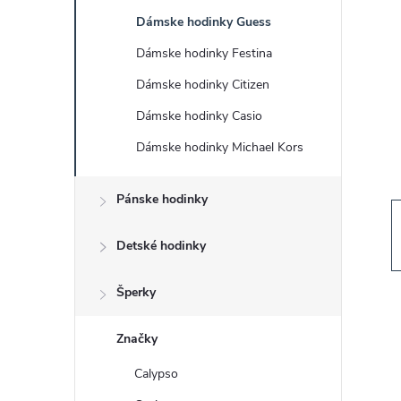
č
Dámske hodinky Guess
n
Dámske hodinky Festina
ý
Dámske hodinky Citizen
Dámske hodinky Casio
p
Dámske hodinky Michael Kors
a
Pánske hodinky
n
Detské hodinky
e
Šperky
l
Značky
Calypso