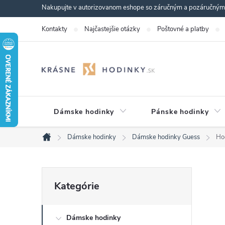
Prejsť
Nakupujte v autorizovanom eshope so záručným a pozáručným s
na
Kontakty
Najčastejšie otázky
Poštovné a platby
obsah
Dámske hodinky
Pánske hodinky
Dámske hodinky
Dámske hodinky Guess
Ho
Domov
B
Preskočiť
Kategórie
kategórie
o
Dámske hodinky