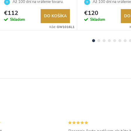
GW1016L1
GW0655L5
Až 100 dní na vrátenie tovaru.
Až 100 dní na vrátenie
Autorizovaný predajca.
Autorizovaný predajca.
€112
€120
DO KOŠÍKA
DO
Skladom
Skladom
Kód:
GW1016L1