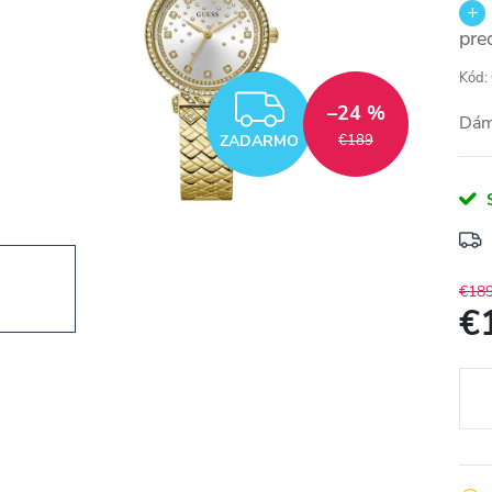
pre
Kód:
ZADARMO
–24 %
Dám
ZADARMO
€189
€18
€
Jedn
cena