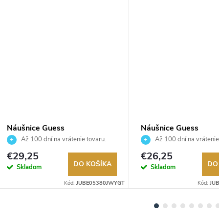
Náušnice Guess
Náušnice Guess
JUBE05380JWYGT
JUBE06092JWRHT
Až 100 dní na vrátenie tovaru.
Až 100 dní na vrátenie
Autorizovaný predajca.
Autorizovaný predajca.
€29,25
€26,25
DO KOŠÍKA
DO
Skladom
Skladom
Kód:
JUBE05380JWYGT
Kód:
JU