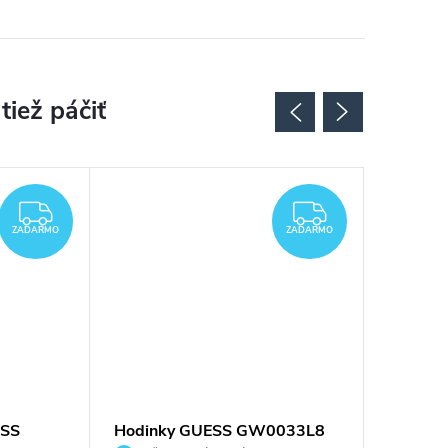
ZADARMO
ZADARMO
ZADARMO
ZADARMO
ESS
Hodinky GUESS GW0033L8
Dámske