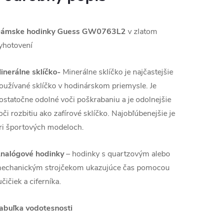
ámske hodinky Guess GW0763L2
v zlatom
yhotovení
inerálne sklíčko-
Minerálne sklíčko je najčastejšie
oužívané sklíčko v hodinárskom priemysle. Je
ostatočne odolné voči poškrabaniu a je odolnejšie
oči rozbitiu ako zafírové sklíčko. Najobľúbenejšie je
ri športových modeloch.
nalógové hodinky
–
hodinky s quartzovým alebo
echanickým strojčekom ukazujúce čas pomocou
učičiek a ciferníka.
abuľka vodotesnosti