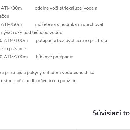
 ATM/30m odolné voči striekajúcej vode a
ažďu
 ATM/50m môžete sa s hodinkami sprchovať
mývať ruky pod tečúcou vodou
0 ATM/100m potápanie bez dýchacieho prístroja
lebo plávanie
0 ATM/200m hĺbkové potápania
re presnejšie pokyny ohľadom vodotesnosti sa
rosím riaďte podľa návodu na použitie.
Súvisiaci t