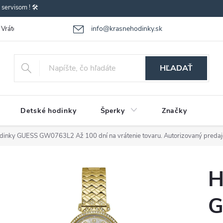
ervisom ! 🛠️
info@krasnehodinky.sk
Vrátenie-výmena tovaru
Reklamácia tovaru
Obchodné podmienky
HĽADAŤ
Detské hodinky
Šperky
Značky
dinky GUESS GW0763L2
Až 100 dní na vrátenie tovaru. Autorizovaný predaj
H
G