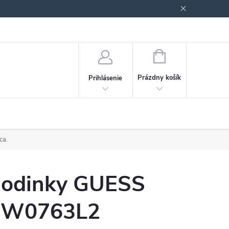
Podmienky ochrany osobných údajov
Blog
NÁKUPNÝ
KOŠÍK
Prázdny košík
Prihlásenie
ca.
odinky GUESS
W0763L2