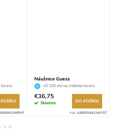
Náušnice Guess
Náušnic
JUBE05462JWYGT
JUBE0
 tovaru.
Až 100 dní na vrátenie tovaru.
Až 10
Autorizovaný predajca.
Autorizov
€36,75
€36,7
 KOŠÍKA
DO KOŠÍKA
Skladom
Sklad
BE06092JWRHT
Kód:
JUBE05462JWYGT