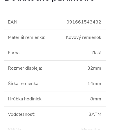
EAN
:
091661543432
Materiál remienka
:
Kovový remienok
Farba
:
Zlatá
Rozmer displeja
:
32mm
Šírka remienka
:
14mm
Hrúbka hodiniek
:
8mm
Vodotesnosť
:
3ATM
Sklíčko
:
Minerálne