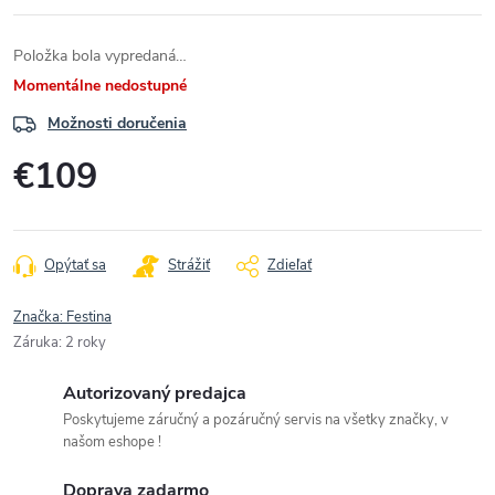
Položka bola vypredaná…
Momentálne nedostupné
Možnosti doručenia
€109
Jednotková
cena:
Opýtať sa
Strážiť
Zdieľať
Značka:
Festina
Záruka
:
2 roky
Autorizovaný predajca
Poskytujeme záručný a pozáručný servis na všetky značky, v
našom eshope !
Doprava zadarmo