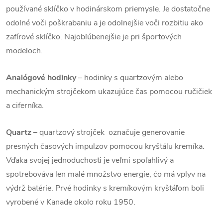
používané sklíčko v hodinárskom priemysle. Je dostatočne
odolné voči poškrabaniu a je odolnejšie voči rozbitiu ako
zafírové sklíčko. Najobľúbenejšie je pri športových
modeloch.
Analógové hodinky
–
hodinky s quartzovým alebo
mechanickým strojčekom ukazujúce čas pomocou ručičiek
a ciferníka.
Quartz –
quartzový strojček označuje generovanie
presných časových impulzov pomocou kryštálu kremíka.
Vďaka svojej jednoduchosti je veľmi spoľahlivý a
spotrebováva len malé množstvo energie, čo má vplyv na
výdrž batérie. Prvé hodinky s kremíkovým kryštáľom boli
vyrobené v Kanade okolo roku 1950.