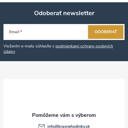
Odoberať newsletter
Z
Email
ODOBERAŤ
á
Vložením e-mailu súhlasíte s
podmienkami ochrany osobných
p
údajov
ä
t
i
e
info
@
krasnehodinky.sk