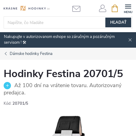
Prejsť
NÁKUPN
KOŠÍK
na
obsah
HĽADAŤ
Nakupujte v autorizovanom eshope so záručným a pozáručným
servisom ! 🛠️
Dámske hodinky Festina
Hodinky Festina 20701/5
Až 100 dní na vrátenie tovaru. Autorizovaný
predajca.
Kód:
20701/5