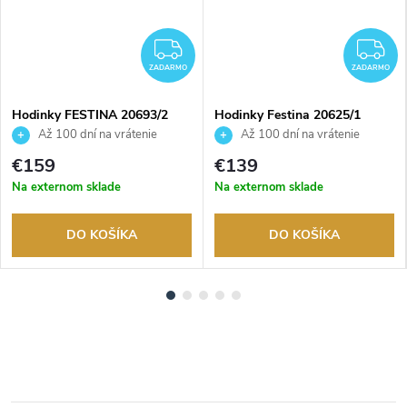
ADARMO
ZADARMO
Z
ZADARMO
ZADARMO
Hodinky FESTINA 20693/2
Hodinky Festina 20625/1
Až 100 dní na vrátenie
Až 100 dní na vrátenie
tovaru. Autorizovaný predajca.
tovaru. Autorizovaný predajca.
€159
€139
Na externom sklade
Na externom sklade
DO KOŠÍKA
DO KOŠÍKA