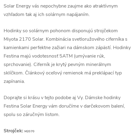
Solar Energy vás nepochybne zaujme ako atraktívnym
vzhľadom tak aj ich solárnym napájaním.
Hodinky so solárnym pohonom disponujú strojčekom
Miyota 2170 Solar.
Kombinácia svetloružového ciferníka s
kamienkami perfektne zažiari na dámskom zápästí. Hodinky
Festina majú vodotesnosť 5ATM (umývanie rúk,
sprchovanie). Ciferník je krytý pevným minerálnym
sklíčkom. Článkový oceľový remienok má preklápací typ
zapínania.
Doprajte si krásu v tejto podobe aj Vy. Dámske hodinky
Festina Solar Energy vám doručíme v darčekovom balení,
spolu so záručným listom.
Strojček:
M2070