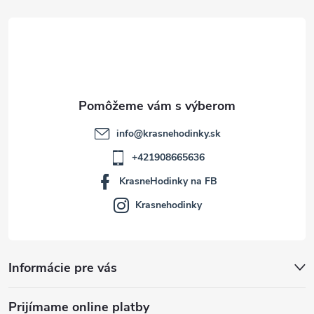
t
i
e
info
@
krasnehodinky.sk
+421908665636
KrasneHodinky na FB
Krasnehodinky
Informácie pre vás
Prijímame online platby