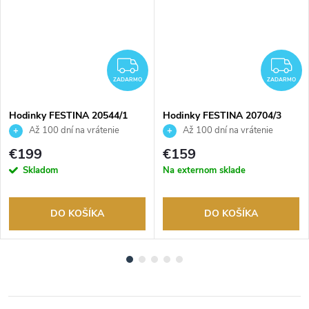
ADARMO
ZADARMO
Z
ZADARMO
ZADARMO
Hodinky FESTINA 20544/1
Hodinky FESTINA 20704/3
Až 100 dní na vrátenie
Až 100 dní na vrátenie
tovaru. Autorizovaný predajca.
tovaru. Autorizovaný predajca.
€199
€159
Skladom
Na externom sklade
DO KOŠÍKA
DO KOŠÍKA