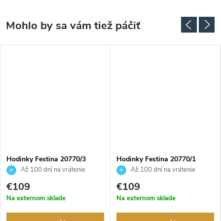
ADARMO
Hodinky Festina 20770/3
Hodinky Festina 20770/1
Až 100 dní na vrátenie
Až 100 dní na vrátenie
tovaru. Autorizovaný predajca.
tovaru. Autorizovaný predajca.
€109
€109
Na externom sklade
Na externom sklade