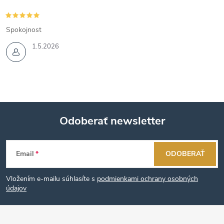
Spokojnost
1.5.2026
Odoberať newsletter
Z
Email
ODOBERAŤ
á
Vložením e-mailu súhlasíte s
podmienkami ochrany osobných
p
údajov
ä