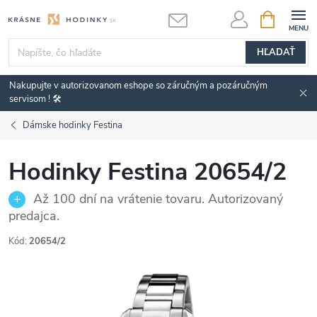
Prejsť
NÁKUPN
KOŠÍK
na
obsah
HĽADAŤ
Nakupujte v autorizovanom eshope so záručným a pozáručným
servisom ! 🛠️
Dámske hodinky Festina
Hodinky Festina 20654/2
Až 100 dní na vrátenie tovaru. Autorizovaný
predajca.
Kód:
20654/2