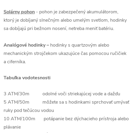
Solárny pohon
- pohon je zabezpečený akumulátorom,
ktorý je dobíjaný slnečným alebo umelým svetlom, hodinky
sa dobíjajú pri bežnom nosení, netreba meniť batériu.
Analógové hodinky –
hodinky s quartzovým alebo
mechanickým strojčekom ukazujúce čas pomocou ručičiek
a ciferníka.
Tabuľka vodotesnosti
3 ATM/30m odolné voči striekajúcej vode a dažďu
5 ATM/50m môžete sa s hodinkami sprchovať umývať
ruky pod tečúcou vodou
10 ATM/100m potápanie bez dýchacieho prístroja alebo
plávanie