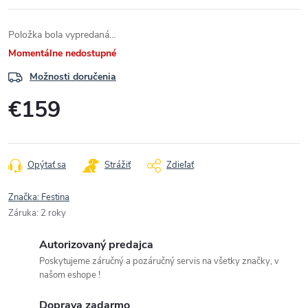
Položka bola vypredaná…
Momentálne nedostupné
Možnosti doručenia
€159
Jednotková
cena:
Opýtať sa
Strážiť
Zdieľať
Značka:
Festina
Záruka
:
2 roky
Autorizovaný predajca
Poskytujeme záručný a pozáručný servis na všetky značky, v
našom eshope !
Doprava zadarmo