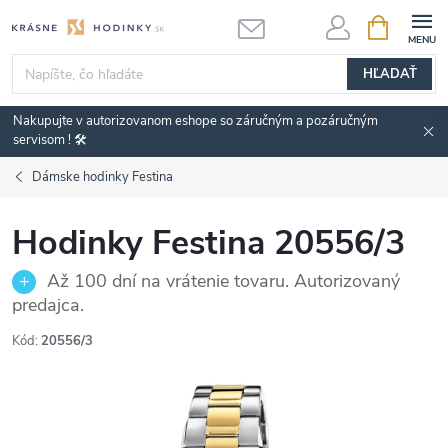
Prejsť
NÁKUPN
KOŠÍK
na
obsah
HĽADAŤ
Nakupujte v autorizovanom eshope so záručným a pozáručným
servisom ! 🛠️
Dámske hodinky Festina
Hodinky Festina 20556/3
Až 100 dní na vrátenie tovaru. Autorizovaný
predajca.
Kód:
20556/3