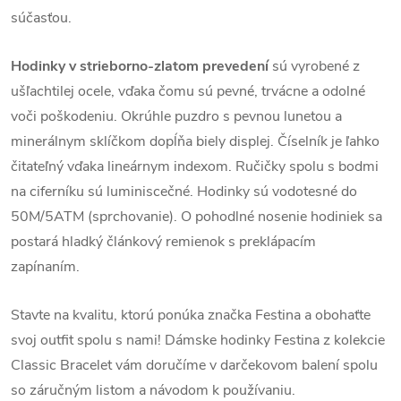
súčasťou.
Hodinky v strieborno-zlatom prevedení
sú vyrobené z
ušľachtilej ocele, vďaka čomu sú pevné, trvácne a odolné
voči poškodeniu. Okrúhle puzdro s pevnou lunetou a
minerálnym sklíčkom dopĺňa biely displej. Číselník je ľahko
čitateľný vďaka lineárnym indexom. Ručičky spolu s bodmi
na ciferníku sú luminiscečné. Hodinky sú vodotesné do
50M/5ATM (sprchovanie). O pohodlné nosenie hodiniek sa
postará hladký článkový remienok s preklápacím
zapínaním.
Stavte na kvalitu, ktorú ponúka značka Festina a obohaťte
svoj outfit spolu s nami! Dámske hodinky Festina z kolekcie
Classic Bracelet vám doručíme v darčekovom balení spolu
so záručným listom a návodom k používaniu.