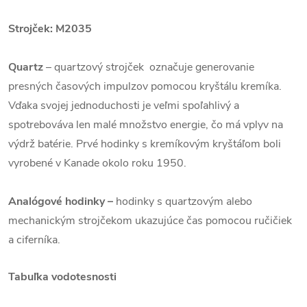
Strojček: M2035
Quartz
– quartzový strojček označuje generovanie
presných časových impulzov pomocou kryštálu kremíka.
Vďaka svojej jednoduchosti je veľmi spoľahlivý a
spotrebováva len malé množstvo energie, čo má vplyv na
výdrž batérie. Prvé hodinky s kremíkovým kryštáľom boli
vyrobené v Kanade okolo roku 1950.
Analógové hodinky –
hodinky s quartzovým alebo
mechanickým strojčekom ukazujúce čas pomocou ručičiek
a ciferníka.
Tabuľka vodotesnosti