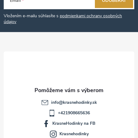
Email
ODOBERAŤ
á
Vložením e-mailu súhlasíte s
podmienkami ochrany osobných
p
údajov
ä
t
i
e
info
@
krasnehodinky.sk
+421908665636
KrasneHodinky na FB
Krasnehodinky