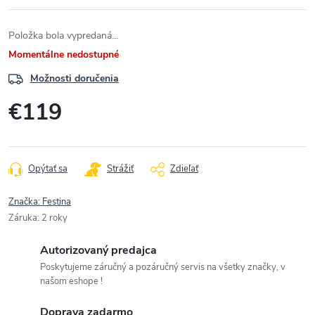
Položka bola vypredaná…
Momentálne nedostupné
Možnosti doručenia
€119
Jednotková
cena:
Opýtať sa
Strážiť
Zdieľať
Značka:
Festina
Záruka
:
2 roky
Autorizovaný predajca
Poskytujeme záručný a pozáručný servis na všetky značky, v
našom eshope !
Doprava zadarmo