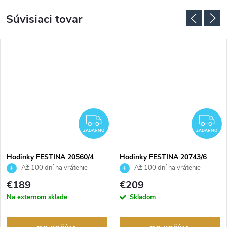
Súvisiaci tovar
ADARMO
ZADARMO
Z
ZADARMO
ZADARMO
Hodinky FESTINA 20560/4
Hodinky FESTINA 20743/6
Až 100 dní na vrátenie
Až 100 dní na vrátenie
tovaru. Autorizovaný predajca.
tovaru. Autorizovaný predajca.
€189
€209
Na externom sklade
Skladom