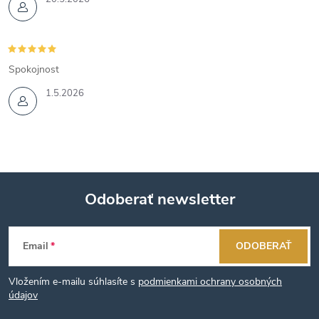
Spokojnost
1.5.2026
Odoberať newsletter
Z
Email
ODOBERAŤ
á
Vložením e-mailu súhlasíte s
podmienkami ochrany osobných
p
údajov