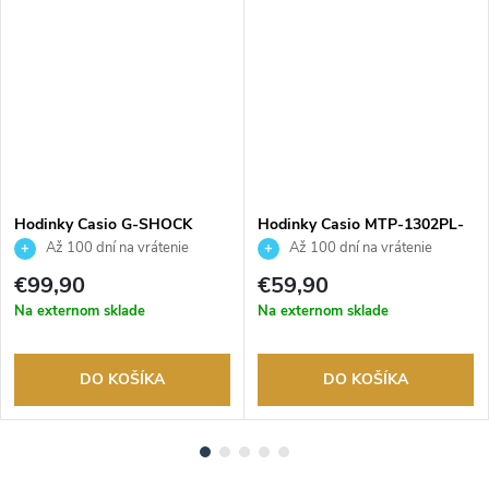
ADARMO
Hodinky Casio G-SHOCK
Hodinky Casio MTP-1302PL-
DW-5600RL-1ER
5AVEF
Až 100 dní na vrátenie
Až 100 dní na vrátenie
tovaru. Autorizovaný predajca.
tovaru. Autorizovaný predajca.
€99,90
€59,90
Na externom sklade
Na externom sklade
DO KOŠÍKA
DO KOŠÍKA