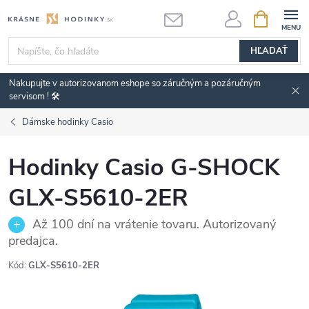
Prejsť
NÁKUPN
KOŠÍK
na
obsah
HĽADAŤ
Nakupujte v autorizovanom eshope so záručným a pozáručným
servisom ! 🛠️
Dámske hodinky Casio
Hodinky Casio G-SHOCK
GLX-S5610-2ER
Až 100 dní na vrátenie tovaru. Autorizovaný
predajca.
Kód:
GLX-S5610-2ER