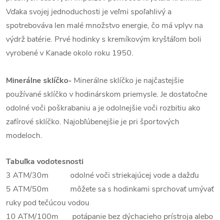
Vďaka svojej jednoduchosti je veľmi spoľahlivý a
spotrebováva len malé množstvo energie, čo má vplyv na
výdrž batérie. Prvé hodinky s kremíkovým kryštáľom boli
vyrobené v Kanade okolo roku 1950.
Minerálne sklíčko-
Minerálne sklíčko je najčastejšie
používané sklíčko v hodinárskom priemysle. Je dostatočne
odolné voči poškrabaniu a je odolnejšie voči rozbitiu ako
zafírové sklíčko. Najobľúbenejšie je pri športových
modeloch.
Tabuľka vodotesnosti
3 ATM/30m odolné voči striekajúcej vode a dažďu
5 ATM/50m môžete sa s hodinkami sprchovať umývať
ruky pod tečúcou vodou
10 ATM/100m potápanie bez dýchacieho prístroja alebo