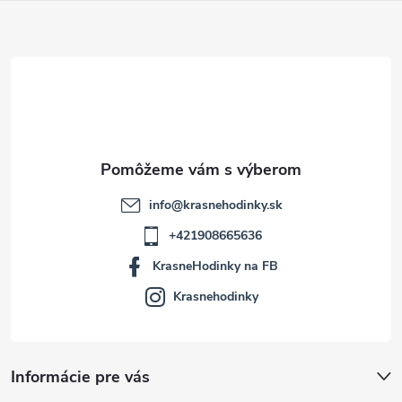
ä
t
i
e
info
@
krasnehodinky.sk
+421908665636
KrasneHodinky na FB
Krasnehodinky
Informácie pre vás