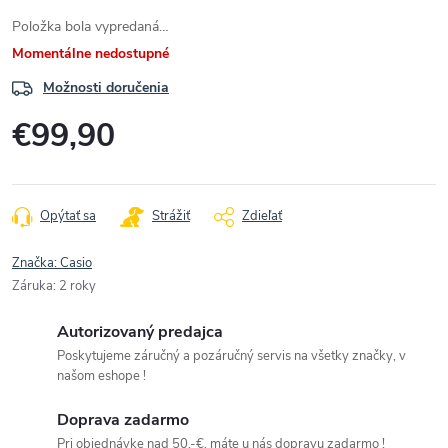
Položka bola vypredaná…
Momentálne nedostupné
Možnosti doručenia
€99,90
Jednotková
cena:
Opýtať sa
Strážiť
Zdieľať
Značka:
Casio
Záruka
:
2 roky
Autorizovaný predajca
Poskytujeme záručný a pozáručný servis na všetky značky, v
našom eshope !
Doprava zadarmo
Pri objednávke nad 50,-€, máte u nás dopravu zadarmo !