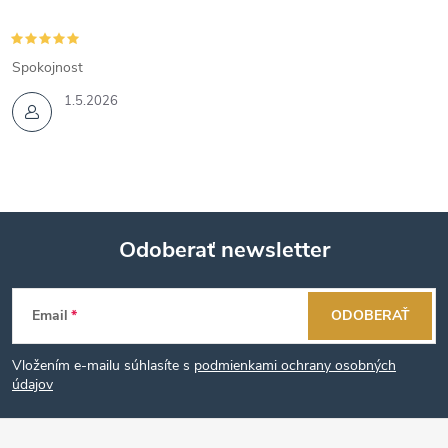
Spokojnost
1.5.2026
Odoberať newsletter
Z
Email
ODOBERAŤ
á
Vložením e-mailu súhlasíte s
podmienkami ochrany osobných
p
údajov
ä