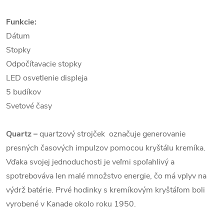
Funkcie:
Dátum
Stopky
Odpočítavacie stopky
LED osvetlenie displeja
5 budíkov
Svetové časy
Quartz
–
quartzový strojček označuje generovanie
presných časových impulzov pomocou kryštálu kremíka.
Vďaka svojej jednoduchosti je veľmi spoľahlivý a
spotrebováva len malé množstvo energie, čo má vplyv na
výdrž batérie. Prvé hodinky s kremíkovým kryštáľom boli
vyrobené v Kanade okolo roku 1950.