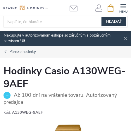
Prejsť
NÁKUPN
KOŠÍK
na
obsah
HĽADAŤ
Nakupujte v autorizovanom eshope so záručným a pozáručným
servisom ! 🛠️
Pánske hodinky
Hodinky Casio A130WEG-
9AEF
Až 100 dní na vrátenie tovaru. Autorizovaný
predajca.
Kód:
A130WEG-9AEF