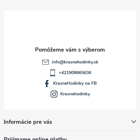
t
i
e
info
@
krasnehodinky.sk
+421908665636
KrasneHodinky na FB
Krasnehodinky
Informácie pre vás
Prijímame online platby