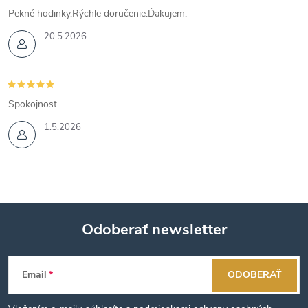
Pekné hodinky.Rýchle doručenie.Ďakujem.
20.5.2026
Spokojnost
1.5.2026
Odoberať newsletter
Z
Email
ODOBERAŤ
á