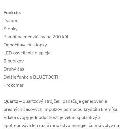
Funkcie:
Dátum
Stopky
Pamäť na medzičasy na 200 kôl
Odpočítavacie stopky
LED osvetlenie displeja
5 budíkov
Druhý čas
Dalšie funkcie BLUETOOTH
Krokomer
Quartz
–
quartzový strojček označuje generovanie
presných časových impulzov pomocou kryštálu kremíka.
Vďaka svojej jednoduchosti je veľmi spoľahlivý a
spotrebováva len malé množstvo energie, čo má vplyv na