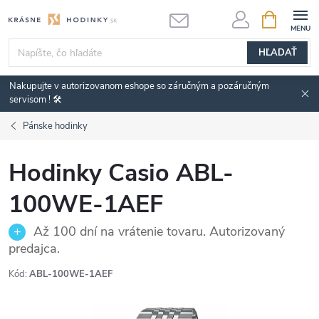
Prejsť
NÁKUPN
KOŠÍK
na
obsah
HĽADAŤ
Nakupujte v autorizovanom eshope so záručným a pozáručným
servisom ! 🛠️
Pánske hodinky
Hodinky Casio ABL-
100WE-1AEF
Až 100 dní na vrátenie tovaru. Autorizovaný
predajca.
Kód:
ABL-100WE-1AEF