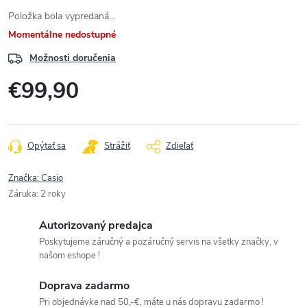
Položka bola vypredaná…
Momentálne nedostupné
Možnosti doručenia
€99,90
Jednotková
cena:
Opýtať sa
Strážiť
Zdieľať
Značka:
Casio
Záruka
:
2 roky
Autorizovaný predajca
Poskytujeme záručný a pozáručný servis na všetky značky, v
našom eshope !
Doprava zadarmo
Pri objednávke nad 50,-€, máte u nás dopravu zadarmo !