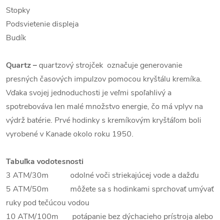
Stopky
Podsvietenie displeja
Budík
Quartz
–
quartzový strojček označuje generovanie
presných časových impulzov pomocou kryštálu kremíka.
Vďaka svojej jednoduchosti je veľmi spoľahlivý a
spotrebováva len malé množstvo energie, čo má vplyv na
výdrž batérie. Prvé hodinky s kremíkovým kryštáľom boli
vyrobené v Kanade okolo roku 1950.
Tabuľka vodotesnosti
3 ATM/30m odolné voči striekajúcej vode a dažďu
5 ATM/50m môžete sa s hodinkami sprchovať umývať
ruky pod tečúcou vodou
10 ATM/100m potápanie bez dýchacieho prístroja alebo