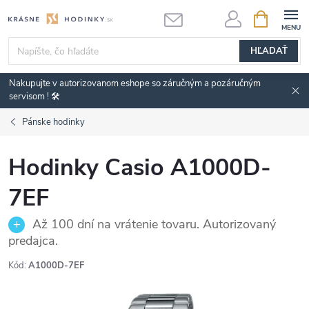
Prejsť
NÁKUPN
KOŠÍK
na
obsah
HĽADAŤ
Nakupujte v autorizovanom eshope so záručným a pozáručným
servisom ! 🛠️
Pánske hodinky
Hodinky Casio A1000D-
7EF
Až 100 dní na vrátenie tovaru. Autorizovaný
predajca.
Kód:
A1000D-7EF