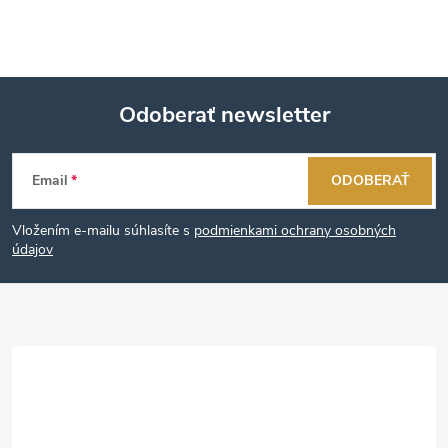
Odoberať newsletter
Z
Email
ODOBERAŤ
á
Vložením e-mailu súhlasíte s
podmienkami ochrany osobných
p
údajov
ä
t
i