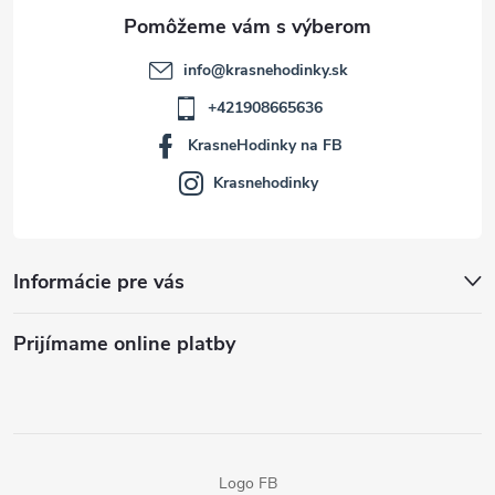
e
info
@
krasnehodinky.sk
+421908665636
KrasneHodinky na FB
Krasnehodinky
Informácie pre vás
Prijímame online platby
Logo FB