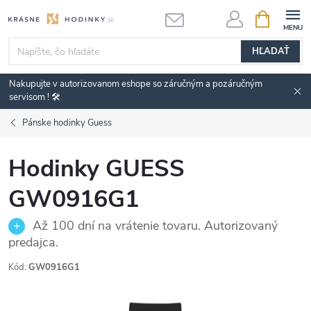
Prejsť
NÁKUPN
KOŠÍK
na
obsah
HĽADAŤ
Nakupujte v autorizovanom eshope so záručným a pozáručným
servisom ! 🛠️
Pánske hodinky Guess
Hodinky GUESS
GW0916G1
Až 100 dní na vrátenie tovaru. Autorizovaný
predajca.
Kód:
GW0916G1