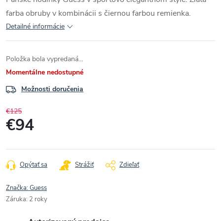
farba obruby v kombinácii s čiernou farbou remienka.
Detailné informácie
Položka bola vypredaná…
Momentálne nedostupné
Možnosti doručenia
€125
€94
Jednotková
cena:
Opýtať sa
Strážiť
Zdieľať
Značka:
Guess
Záruka
:
2 roky