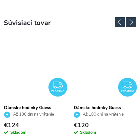
Súvisiaci tovar
ZADARMO
Z
ZADARMO
ZADARMO
Dámske hodinky Guess
Dámske hodinky Guess
GW0930L2
GW0931L8
Až 100 dní na vrátenie
Až 100 dní na vrátenie
tovaru. Autorizovaný predajca.
tovaru. Autorizovaný predajca.
€124
€120
Skladom
Skladom