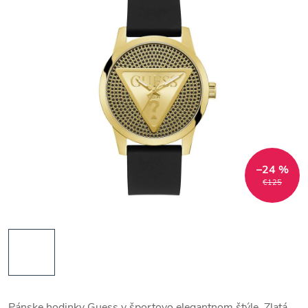
–24 %
€125
Pánske hodinky Guess v športovo elegantnom štýle. Zlatá