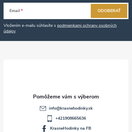
Z
Email
ODOBERAŤ
á
Vložením e-mailu súhlasíte s
podmienkami ochrany osobných
p
údajov
ä
t
i
e
info
@
krasnehodinky.sk
+421908665636
KrasneHodinky na FB