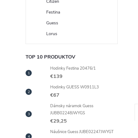
Citizen
Festina
Guess
Lorus
TOP 10 PRODUKTOV
Hodinky Festina 20476/1
€139
Hodinky GUESS W0911L3
€67
Dámsky náramok Guess
JUBB02248JWYGS
€29,25
Náušnice Guess JUBE02247JWYGT