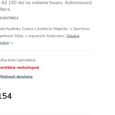
Až 100 dní na vrátenie tovaru. Autorizovaný
dajca.
GW0796G1
ke hodinky Guess z kolekcie Majestic, v športovo
antnom štýle, s viacerými funkciami.
Detailné
rmácie
ožka bola vypredaná…
entálne nedostupné
Možnosti doručenia
5
154
otková
: