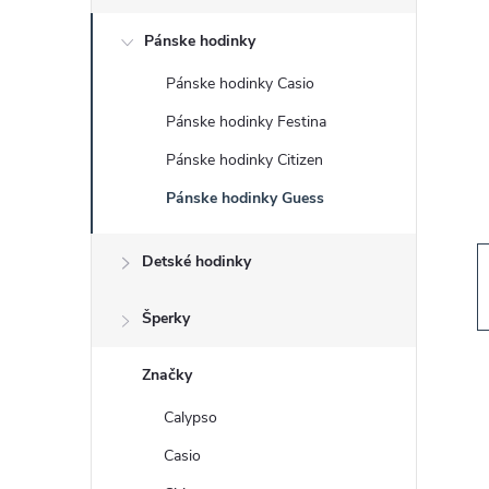
č
Pánske hodinky
n
Pánske hodinky Casio
ý
Pánske hodinky Festina
p
Pánske hodinky Citizen
Pánske hodinky Guess
a
Detské hodinky
n
e
Šperky
l
Značky
Calypso
Casio