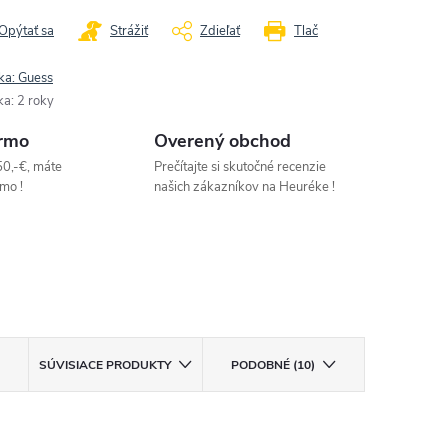
Opýtať sa
Strážiť
Zdieľať
Tlač
ka:
Guess
ka
:
2 roky
rmo
Overený obchod
50,-€, máte
Prečítajte si skutočné recenzie
mo !
našich zákazníkov na Heuréke !
SÚVISIACE PRODUKTY
PODOBNÉ (10)