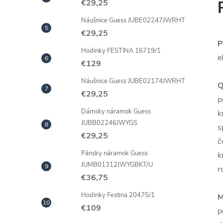
€29,25
Náušnice Guess JUBE02247JWRHT
€29,25
P
Hodinky FESTINA 16719/1
e
€129
Náušnice Guess JUBE02174JWRHT
Q
€29,25
p
Dámsky náramok Guess
k
JUBB02246JWYGS
s
€29,25
č
Pánsky náramok Guess
k
JUMB01312JWYGBKT/U
r
€36,75
Hodinky Festina 20475/1
M
€109
p