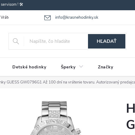
ervisom ! 🛠️
info@krasnehodinky.sk
Vrátenie-výmena tovaru
Reklamácia tovaru
Obchodné podmienky
HĽADAŤ
Detské hodinky
Šperky
Značky
inky GUESS GW0796G1
Až 100 dní na vrátenie tovaru. Autorizovaný predajca
H
G