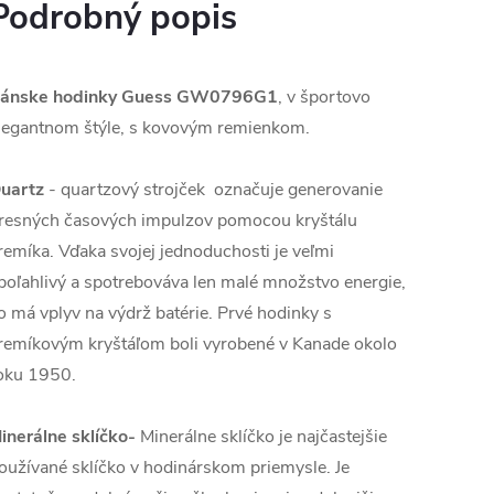
Podrobný popis
ánske hodinky Guess
GW0796G1
, v športovo
legantnom štýle, s kovovým remienkom.
uartz
- quartzový strojček označuje generovanie
resných časových impulzov pomocou kryštálu
remíka. Vďaka svojej jednoduchosti je veľmi
poľahlivý a spotrebováva len malé množstvo energie,
o má vplyv na výdrž batérie. Prvé hodinky s
remíkovým kryštáľom boli vyrobené v Kanade okolo
oku 1950.
inerálne sklíčko-
Minerálne sklíčko je najčastejšie
oužívané sklíčko v hodinárskom priemysle. Je