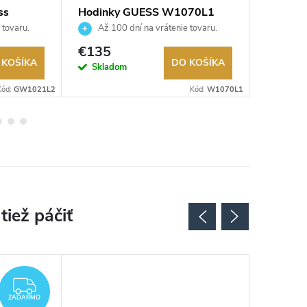
ss
Hodinky GUESS W1070L1
Dámske
GW068
 tovaru.
Až 100 dní na vrátenie tovaru.
Až 10
Autorizovaný predajca.
Autorizov
€135
€142
 KOŠÍKA
DO KOŠÍKA
Skladom
Sklad
Kód:
GW1021L2
Kód:
W1070L1
ZADARMO
ZADARMO