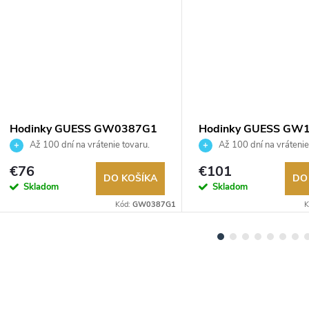
Hodinky GUESS GW0387G1
Hodinky GUESS GW
Až 100 dní na vrátenie tovaru.
Až 100 dní na vrátenie
Autorizovaný predajca.
Autorizovaný predajca.
€76
€101
DO KOŠÍKA
DO
Skladom
Skladom
Kód:
GW0387G1
K