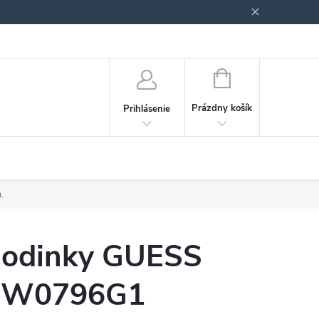
Podmienky ochrany osobných údajov
Blog
NÁKUPNÝ
KOŠÍK
Prázdny košík
Prihlásenie
.
odinky GUESS
W0796G1