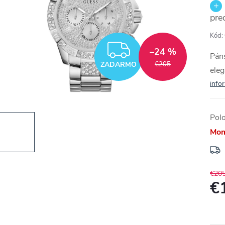
pre
Kód:
ZADARMO
–24 %
Páns
ZADARMO
€205
eleg
info
Pol
Mom
€20
€
Jedn
cena