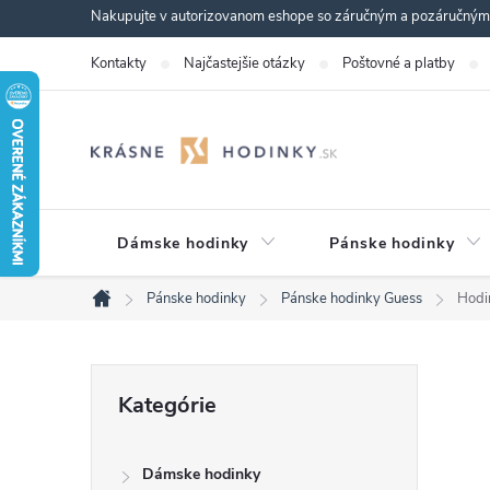
Prejsť
Nakupujte v autorizovanom eshope so záručným a pozáručným s
na
Kontakty
Najčastejšie otázky
Poštovné a platby
obsah
Dámske hodinky
Pánske hodinky
Pánske hodinky
Pánske hodinky Guess
Hod
Domov
B
Preskočiť
Kategórie
kategórie
o
Dámske hodinky