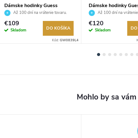
Dámske hodinky Guess
Dámske hodinky Gue
GW0839L4
GW1021L2
Až 100 dní na vrátenie tovaru.
Až 100 dní na vrátenie
Autorizovaný predajca.
Autorizovaný predajca.
€109
€120
DO KOŠÍKA
DO
Skladom
Skladom
Kód:
GW0839L4
DARMO