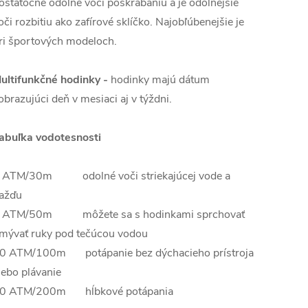
ostatočne odolné voči poškrabaniu a je odolnejšie
oči rozbitiu ako zafírové sklíčko. Najobľúbenejšie je
ri športových modeloch.
ultifunkčné hodinky -
hodinky majú dátum
obrazujúci deň v mesiaci aj v týždni.
abuľka vodotesnosti
 ATM/30m odolné voči striekajúcej vode a
ažďu
 ATM/50m môžete sa s hodinkami sprchovať
mývať ruky pod tečúcou vodou
0 ATM/100m potápanie bez dýchacieho prístroja
lebo plávanie
0 ATM/200m hĺbkové potápania