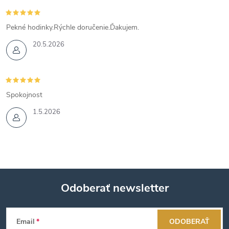
Pekné hodinky.Rýchle doručenie.Ďakujem.
20.5.2026
Spokojnost
1.5.2026
Odoberať newsletter
Z
Email
ODOBERAŤ