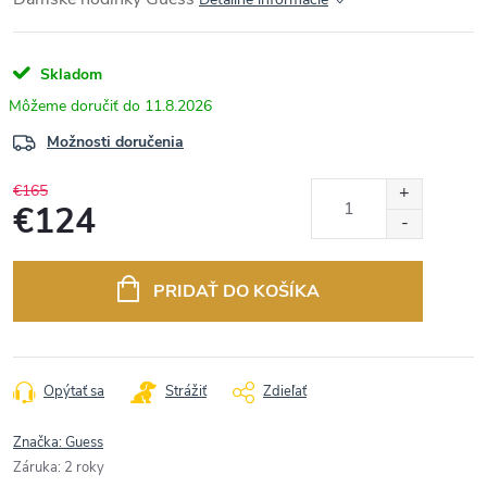
Skladom
11.8.2026
Možnosti doručenia
€165
€124
Jednotková
cena:
PRIDAŤ DO KOŠÍKA
Opýtať sa
Strážiť
Zdieľať
Značka:
Guess
Záruka
:
2 roky