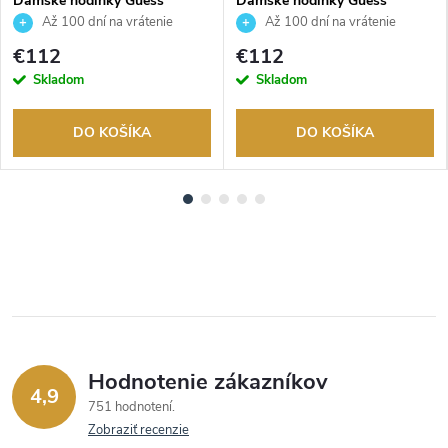
Dámske hodinky Guess
Dámske hodinky Guess
GW0997L1
GW1028L2
Až 100 dní na vrátenie
Až 100 dní na vrátenie
tovaru. Autorizovaný predajca.
tovaru. Autorizovaný predajca.
€112
€112
Skladom
Skladom
DO KOŠÍKA
DO KOŠÍKA
Hodnotenie zákazníkov
4,9
751 hodnotení
Zobraziť recenzie