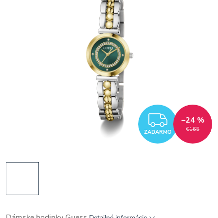
ZADAR
–24 %
€165
ZADARMO
Dámske hodinky Guess
Detailné informácie