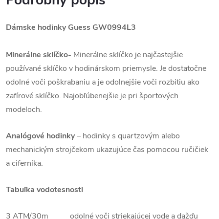
Podrobný popis
Dámske hodinky Guess GW0994L3
Minerálne sklíčko-
Minerálne sklíčko je najčastejšie
používané sklíčko v hodinárskom priemysle. Je dostatočne
odolné voči poškrabaniu a je odolnejšie voči rozbitiu ako
zafírové sklíčko. Najobľúbenejšie je pri športových
modeloch.
Analógové hodinky
–
hodinky s quartzovým alebo
mechanickým strojčekom ukazujúce čas pomocou ručičiek
a ciferníka.
Tabuľka vodotesnosti
3 ATM/30m odolné voči striekajúcej vode a dažďu