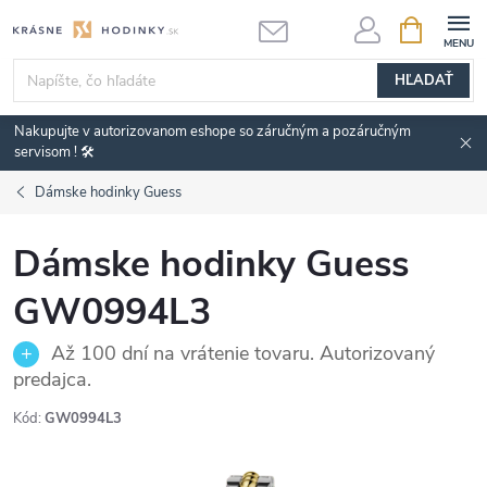
Prejsť
NÁKUPN
KOŠÍK
na
obsah
HĽADAŤ
Nakupujte v autorizovanom eshope so záručným a pozáručným
servisom ! 🛠️
Dámske hodinky Guess
Dámske hodinky Guess
GW0994L3
Až 100 dní na vrátenie tovaru. Autorizovaný
predajca.
Kód:
GW0994L3