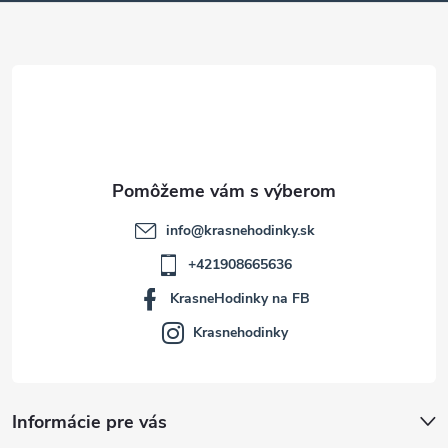
ä
t
i
e
info
@
krasnehodinky.sk
+421908665636
KrasneHodinky na FB
Krasnehodinky
Informácie pre vás