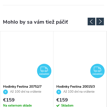
ADARMO
ZADARMO
Z
ZADARMO
ZADARMO
Hodinky Festina 20752/7
Hodinky Festina 20015/3
Až 100 dní na vrátenie
Až 100 dní na vrátenie
tovaru. Autorizovaný predajca.
tovaru. Autorizovaný predajca.
€159
€159
Na externom sklade
Skladom