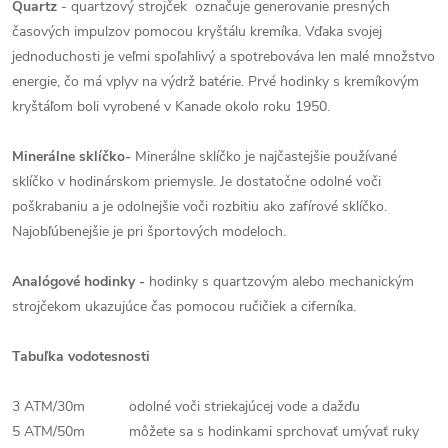
Quartz
- quartzový strojček označuje generovanie presných
časových impulzov pomocou kryštálu kremíka. Vďaka svojej
jednoduchosti je veľmi spoľahlivý a spotrebováva len malé množstvo
energie, čo má vplyv na výdrž batérie. Prvé hodinky s kremíkovým
kryštáľom boli vyrobené v Kanade okolo roku 1950.
Minerálne sklíčko-
Minerálne sklíčko je najčastejšie používané
sklíčko v hodinárskom priemysle. Je dostatočne odolné voči
poškrabaniu a je odolnejšie voči rozbitiu ako zafírové sklíčko.
Najobľúbenejšie je pri športových modeloch.
Analógové hodinky -
hodinky s quartzovým alebo mechanickým
strojčekom ukazujúce čas pomocou ručičiek a ciferníka.
Tabuľka vodotesnosti
3 ATM/30m odolné voči striekajúcej vode a dažďu
5 ATM/50m môžete sa s hodinkami sprchovať umývať ruky