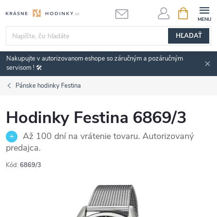
Prejsť
NÁKUPN
KOŠÍK
na
obsah
HĽADAŤ
Nakupujte v autorizovanom eshope so záručným a pozáručným
servisom ! 🛠️
Pánske hodinky Festina
Hodinky Festina 6869/3
Až 100 dní na vrátenie tovaru. Autorizovaný
predajca.
Kód:
6869/3