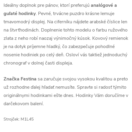
Ideálny doplnok pre pánov, ktorí preferujú
analógové a
guľaté hodinky
.
Pevné, trvácne puzdro krásne lemuje
tmavomodrý displej. Na ciferníku nájdete arabské číslice len
na štvrťhodinách. Doplnenie tohto modelu o farbu ružového
zlata z neho robí naozaj výnimočný kúsok. Kovový remienok
je na dotyk príjemne hladký, čo zabezpečuje pohodlné
nosenie hodiniek po celý deň. Osloví vás taktiež jednoduchý
chronograf v dolnej časti displeja.
Značka Festina
sa zaručuje svojou vysokou kvalitou a preto
už rozhodne ďalej hľadať nemusíte. Spravte si radosť týmito
originálnymi hodinkami ešte dnes. Hodinky Vám doručíme v
darčekovom balení.
Strojček: M1L45