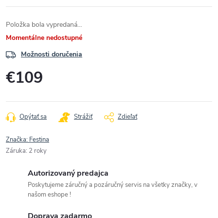
Položka bola vypredaná…
Momentálne nedostupné
Možnosti doručenia
€109
Jednotková
cena:
Opýtať sa
Strážiť
Zdieľať
Značka:
Festina
Záruka
:
2 roky
Autorizovaný predajca
Poskytujeme záručný a pozáručný servis na všetky značky, v
našom eshope !
Doprava zadarmo