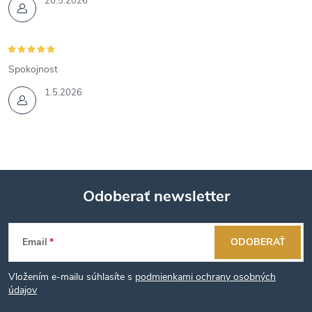
20.5.2026
Spokojnost
1.5.2026
Odoberať newsletter
Z
Email
ODOBERAŤ
á
Vložením e-mailu súhlasíte s
podmienkami ochrany osobných
p
údajov