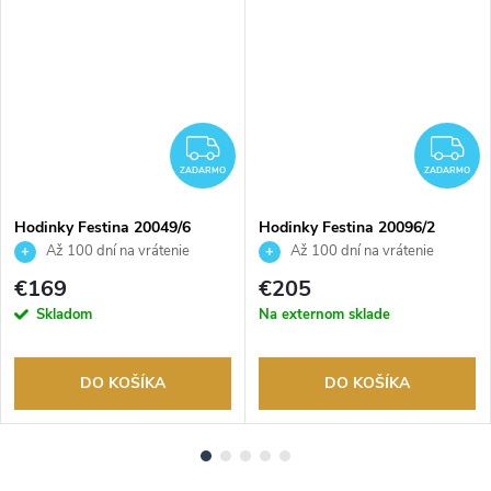
ADARMO
ZADARMO
Z
ZADARMO
ZADARMO
Hodinky Festina 20049/6
Hodinky Festina 20096/2
Až 100 dní na vrátenie
Až 100 dní na vrátenie
tovaru. Autorizovaný predajca.
tovaru. Autorizovaný predajca.
€169
€205
Skladom
Na externom sklade
DO KOŠÍKA
DO KOŠÍKA