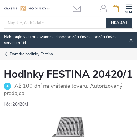
Prejsť
NÁKUPN
KOŠÍK
na
obsah
HĽADAŤ
Nakupujte v autorizovanom eshope so záručným a pozáručným
servisom ! 🛠️
Dámske hodinky Festina
Hodinky FESTINA 20420/1
Až 100 dní na vrátenie tovaru. Autorizovaný
predajca.
Kód:
20420/1