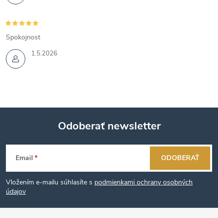
Spokojnost
1.5.2026
Odoberať newsletter
Z
Email
ODOBERAŤ
á
Vložením e-mailu súhlasíte s
podmienkami ochrany osobných
p
údajov