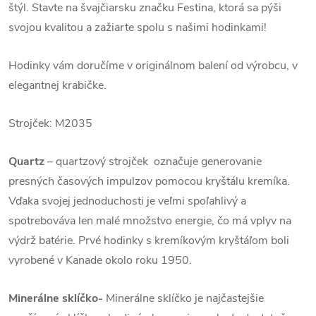
štýl. Stavte na švajčiarsku značku Festina, ktorá sa pýši
svojou kvalitou a zažiarte spolu s našimi hodinkami!
Hodinky vám doručíme v originálnom balení od výrobcu, v
elegantnej krabičke.
Strojček: M2035
Quartz
– quartzový strojček označuje generovanie
presných časových impulzov pomocou kryštálu kremíka.
Vďaka svojej jednoduchosti je veľmi spoľahlivý a
spotrebováva len malé množstvo energie, čo má vplyv na
výdrž batérie. Prvé hodinky s kremíkovým kryštáľom boli
vyrobené v Kanade okolo roku 1950.
Minerálne sklíčko-
Minerálne sklíčko je najčastejšie