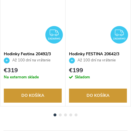
ADARMO
ZADARMO
Z
ZADARMO
ZADARMO
Hodinky Festina 20492/3
Hodinky FESTINA 20642/3
Až 100 dní na vrátenie
Až 100 dní na vrátenie
tovaru. Autorizovaný predajca.
tovaru. Autorizovaný predajca.
€319
€199
Na externom sklade
Skladom
DO KOŠÍKA
DO KOŠÍKA