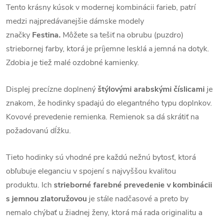
Tento krásny kúsok v modernej kombinácii farieb, patrí
medzi najpredávanejšie dámske modely
značky
Festina.
Môžete sa tešiť na obrubu (puzdro)
striebornej farby, ktorá je príjemne lesklá a jemná na dotyk.
Zdobia je tiež malé ozdobné kamienky.
Displej precízne doplnený
štýlovými arabskými číslicami
je
znakom, že hodinky spadajú do elegantného typu doplnkov.
Kovové prevedenie remienka.
Remienok sa dá skrátiť na
požadovanú dĺžku.
Tieto hodinky sú vhodné pre každú nežnú bytosť, ktorá
obľubuje eleganciu v spojení s najvyššou kvalitou
produktu. Ich
strieborné
farebné prevedenie v kombinácii
s jemnou zlatoružovou
je stále nadčasové a preto by
nemalo chýbať u žiadnej ženy, ktorá má rada originalitu a