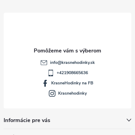
ä
t
i
e
info
@
krasnehodinky.sk
+421908665636
KrasneHodinky na FB
Krasnehodinky
Informácie pre vás