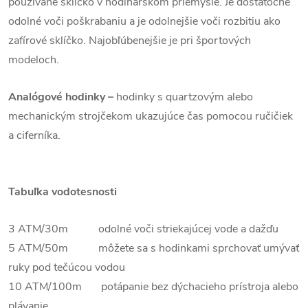
používané sklíčko v hodinárskom priemysle. Je dostatočne
odolné voči poškrabaniu a je odolnejšie voči rozbitiu ako
zafírové sklíčko. Najobľúbenejšie je pri športových
modeloch.
Analógové hodinky –
hodinky s quartzovým alebo
mechanickým strojčekom ukazujúce čas pomocou ručičiek
a ciferníka.
Tabuľka vodotesnosti
3 ATM/30m odolné voči striekajúcej vode a dažďu
5 ATM/50m môžete sa s hodinkami sprchovať umývať
ruky pod tečúcou vodou
10 ATM/100m potápanie bez dýchacieho prístroja alebo
plávanie