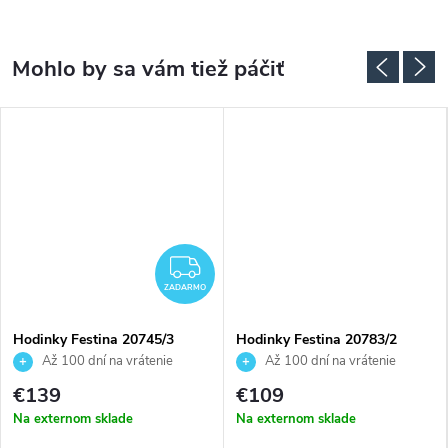
ADARMO
ZADARMO
ZADARMO
Hodinky Festina 20745/3
Hodinky Festina 20783/2
Až 100 dní na vrátenie
Až 100 dní na vrátenie
tovaru. Autorizovaný predajca.
tovaru. Autorizovaný predajca.
€139
€109
Na externom sklade
Na externom sklade