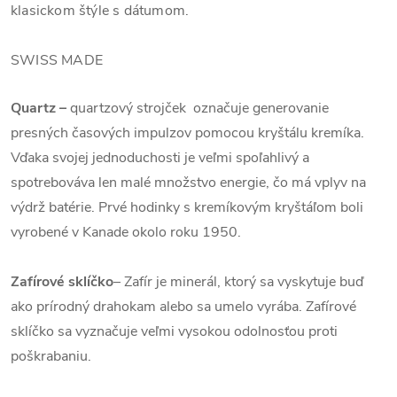
klasickom štýle s dátumom.
SWISS MADE
Quartz
–
quartzový strojček označuje generovanie
presných časových impulzov pomocou kryštálu kremíka.
Vďaka svojej jednoduchosti je veľmi spoľahlivý a
spotrebováva len malé množstvo energie, čo má vplyv na
výdrž batérie. Prvé hodinky s kremíkovým kryštáľom boli
vyrobené v Kanade okolo roku 1950.
Zafírové sklíčko
–
Zafír je minerál, ktorý sa vyskytuje buď
ako prírodný drahokam alebo sa umelo vyrába. Zafírové
sklíčko sa vyznačuje veľmi vysokou odolnosťou proti
poškrabaniu.