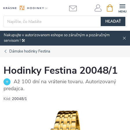
Prejsť
NÁKUPN
KOŠÍK
na
obsah
HĽADAŤ
Nakupujte v autorizovanom eshope so záručným a pozáručným
servisom ! 🛠️
Dámske hodinky Festina
Hodinky Festina 20048/1
Až 100 dní na vrátenie tovaru. Autorizovaný
predajca.
Kód:
20048/1