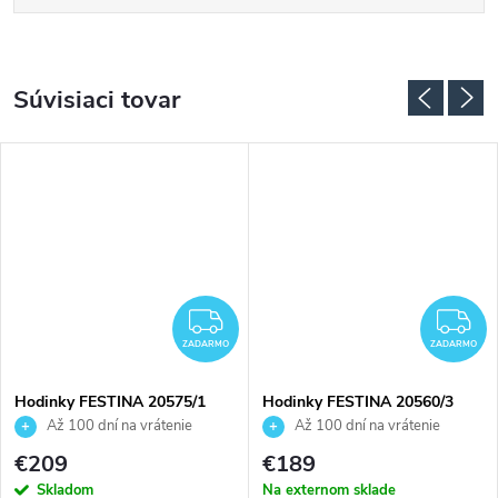
Súvisiaci tovar
ADARMO
ZADARMO
Z
ZADARMO
ZADARMO
Hodinky FESTINA 20575/1
Hodinky FESTINA 20560/3
Až 100 dní na vrátenie
Až 100 dní na vrátenie
tovaru. Autorizovaný predajca.
tovaru. Autorizovaný predajca.
€209
€189
Skladom
Na externom sklade