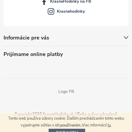
KrasneHodinky na FB
Krasnehodinky
Informácie pre vás
Prijímame online platby
Logo FB
Copyright 2026
KrasneHodinky.sk
. Všetky práva vyhradené.
Tento web používa súbory cookie. Ďalším prechádzaním tohto webu
vyjadrujete súhlas s ich používaním. Viac informácií
tu
.
Vytvoril Shoptet