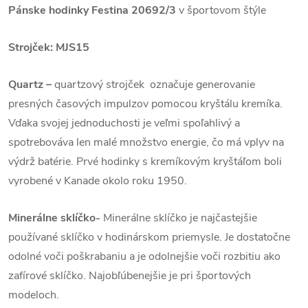
Pánske hodinky Festina 20692/3
v športovom štýle
Strojček: M
JS15
Quartz
–
quartzový strojček označuje generovanie
presných časových impulzov pomocou kryštálu kremíka.
Vďaka svojej jednoduchosti je veľmi spoľahlivý a
spotrebováva len malé množstvo energie, čo má vplyv na
výdrž batérie. Prvé hodinky s kremíkovým kryštáľom boli
vyrobené v Kanade okolo roku 1950.
Minerálne sklíčko-
Minerálne sklíčko je najčastejšie
používané sklíčko v hodinárskom priemysle. Je dostatočne
odolné voči poškrabaniu a je odolnejšie voči rozbitiu ako
zafírové sklíčko. Najobľúbenejšie je pri športových
modeloch.