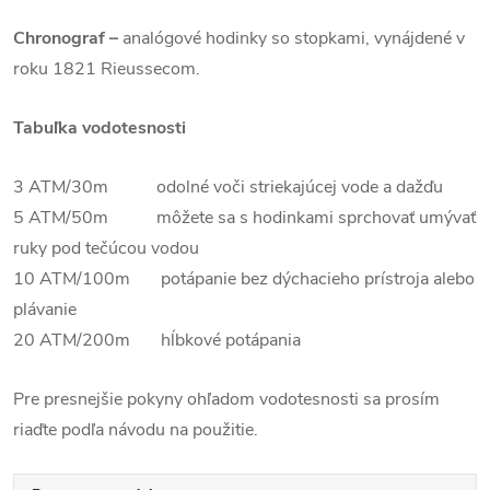
Chronograf –
analógové hodinky so stopkami, vynájdené v
roku 1821 Rieussecom.
Tabuľka vodotesnosti
3 ATM/30m odolné voči striekajúcej vode a dažďu
5 ATM/50m môžete sa s hodinkami sprchovať umývať
ruky pod tečúcou vodou
10 ATM/100m potápanie bez dýchacieho prístroja alebo
plávanie
20 ATM/200m hĺbkové potápania
Pre presnejšie pokyny ohľadom vodotesnosti sa prosím
riaďte podľa návodu na použitie.