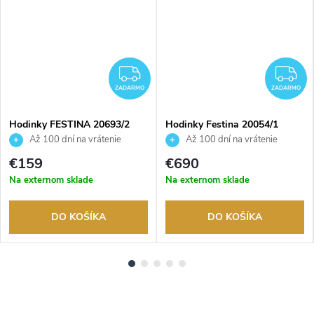
ZADARMO
Z
ZADARMO
ZADARMO
Hodinky FESTINA 20693/2
Hodinky Festina 20054/1
Až 100 dní na vrátenie
Až 100 dní na vrátenie
tovaru. Autorizovaný predajca.
tovaru. Autorizovaný predajca.
€159
€690
Na externom sklade
Na externom sklade
DO KOŠÍKA
DO KOŠÍKA