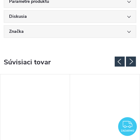
Parametre produktu
Diskusia
Značka
Súvisiaci tovar
Z
ZADARMO