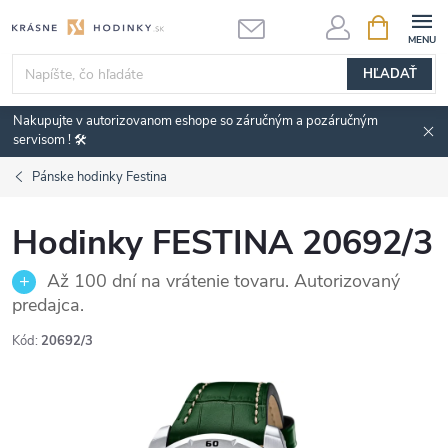
Prejsť
NÁKUPN
KOŠÍK
na
obsah
HĽADAŤ
Nakupujte v autorizovanom eshope so záručným a pozáručným
servisom ! 🛠️
Pánske hodinky Festina
Hodinky FESTINA 20692/3
Až 100 dní na vrátenie tovaru. Autorizovaný
predajca.
Kód:
20692/3