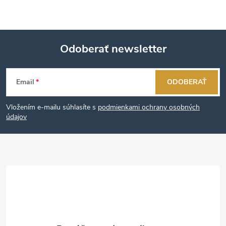
Odoberať newsletter
Z
Email
ODOBERAŤ
á
Vložením e-mailu súhlasíte s
podmienkami ochrany osobných
p
údajov
ä
t
i
e