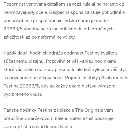
Pozornosť venovaná detailom sa rozširuje aj na náramok z
nehrdzavejúcej ocele. Bezpečná spona zaisťuje pohodlné a
prispôsobené prispôsobenie, vďaka čomu je model
20663/5 vhodný na rôzne príležitosti, od formálnych
záležitostí až po neformálne výlety.
Každý detail hodiniek odráža oddanosť Festiny kvalite a
súčasnému dizajnu. Pozdvihnite váš vzhľad hodinkami,
ktoré vás nielen udržia v presnosti, ale tiež vylepšia váš štýl
s nádychom sofistikovanosti. Prijmite osobitý pôvab modelu
Festina 20663/5, kde sa každý okamih stáva výrazom
vycibreného vkusu.
Pánske hodinky Festina z kolekcie The Originals vám
doručíme v darčekovom balení. Balenie tiež obsahuje
záručný list a návod k používaniu.