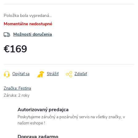
Položka bola vypredaná…
Momentálne nedostupné
Možnosti doručenia
€169
Jednotková
cena:
Opýtať sa
Strážiť
Zdieľať
Značka:
Festina
Záruka
:
2 roky
Autorizovaný predajca
Poskytujeme záručný a pozáručný servis na všetky značky, v
našom eshope !
Doprava zadarmo