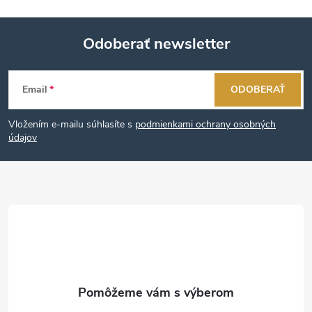
Odoberať newsletter
Z
Email
ODOBERAŤ
á
Vložením e-mailu súhlasíte s
podmienkami ochrany osobných
p
údajov
ä
t
i
e