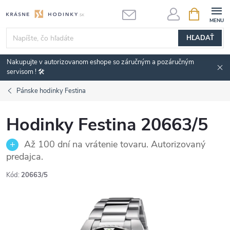
Prejsť
NÁKUPN
KOŠÍK
na
obsah
HĽADAŤ
Nakupujte v autorizovanom eshope so záručným a pozáručným
servisom ! 🛠️
Pánske hodinky Festina
Hodinky Festina 20663/5
Až 100 dní na vrátenie tovaru. Autorizovaný
predajca.
Kód:
20663/5