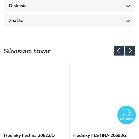
Diskusia
Značka
Súvisiaci tovar
ADARMO
Z
ZADARMO
Hodinky Festina 20622/D
Hodinky FESTINA 20693/2