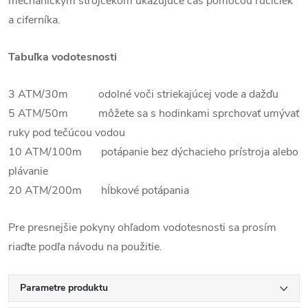
mechanickým strojčekom ukazujúce čas pomocou ručičiek
a ciferníka.
Tabuľka vodotesnosti
3 ATM/30m odolné voči striekajúcej vode a dažďu
5 ATM/50m môžete sa s hodinkami sprchovať umývať
ruky pod tečúcou vodou
10 ATM/100m potápanie bez dýchacieho prístroja alebo
plávanie
20 ATM/200m hĺbkové potápania
Pre presnejšie pokyny ohľadom vodotesnosti sa prosím
riaďte podľa návodu na použitie.
Parametre produktu