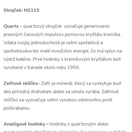
Strojček: M2115
Quartz
– quartzový strojček označuje generovanie
presných časových impulzov pomocou kryštálu kremíka.
Vďaka svojej jednoduchosti je veľmi spoľahlivý a
spotrebováva len malé množstvo energie, čo má vplyv na
výdrž batérie. Prvé hodinky s kremíkovým kryštáľom boli
vyrobené v Kanade okolo roku 1950.
Zafírové sklíčko
– Zafír je minerál, ktorý sa vyskytuje buď
ako prírodný drahokam alebo sa umelo vyrába. Zafírové
sklíčko sa vyznačuje veľmi vysokou odolnosťou proti
poškrabaniu.
Analógové hodinky –
hodinky s quartzovým alebo