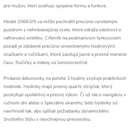
pre mužov, ktorí oceňujú spojenie formy a funkcie.
Model 20663/5 sa môže pochváliť precízne vyrobeným
puzdrom z nehrdzavejúcej ocele, ktoré odráža odolnosť a
rafinovanú estetiku. Ciferník na podmanivom tyrkysovom
pozadí je zdobené precízne umiestnenými hodinovými
značkami a ručičkami, ktoré zaisťujú jasné a presné meranie
času. Ručičky a indexy sú luminiscenčné.
Pridanie dátumovky na polohe 3.hodiny zvyšuje praktickosť
hodiniek. Hodinky majú presný quartz strojček, ktorý
poskytuje spoľahlivý a presný výkon. Či už ide o navigáciu v
rušnom dni alebo o špeciálne okamihy, tieto hodinky sú
navrhnuté tak, aby spĺňali požiadavky dynamického
životného štýlu s neochvejnou presnosťou.