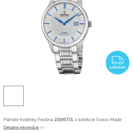
Z
ZADARMO
Pánske hodinky Festina
20067/1
z kolekcie Swiss Made
Detailné informácie