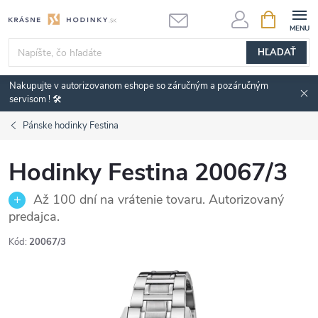
Prejsť
NÁKUPN
KOŠÍK
na
obsah
HĽADAŤ
Nakupujte v autorizovanom eshope so záručným a pozáručným
servisom ! 🛠️
Pánske hodinky Festina
Hodinky Festina 20067/3
Až 100 dní na vrátenie tovaru. Autorizovaný
predajca.
Kód:
20067/3