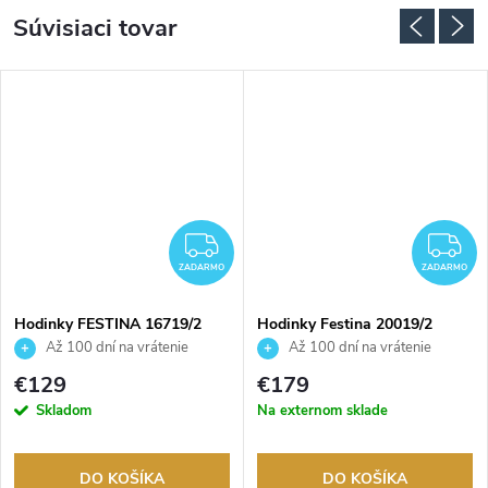
Súvisiaci tovar
ADARMO
ZADARMO
Z
ZADARMO
ZADARMO
Hodinky FESTINA 16719/2
Hodinky Festina 20019/2
Až 100 dní na vrátenie
Až 100 dní na vrátenie
tovaru. Autorizovaný predajca.
tovaru. Autorizovaný predajca.
€129
€179
Skladom
Na externom sklade
DO KOŠÍKA
DO KOŠÍKA