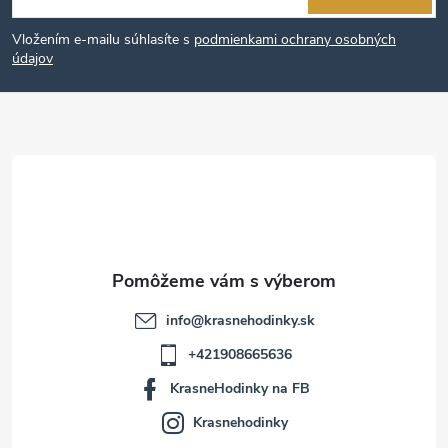
á
Vložením e-mailu súhlasíte s
podmienkami ochrany osobných
p
údajov
ä
t
i
e
info
@
krasnehodinky.sk
+421908665636
KrasneHodinky na FB
Krasnehodinky