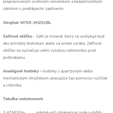
prepracovaným oceľovým remienkom a bezpečnostným
zámkom s preklápacím zapínaním.
Strojček: M705-3H201BL
Zafírové sklíčko
-
Zafír je minerál, ktorý sa vyskytuje buď
ako prírodný drahokam alebo sa umelo vyrába. Zafírové
sklíčko sa vyznačuje veľmi vysokou odolnosťou proti
poškrabaniu.
Analógové hodinky –
hodinky s quartzovým alebo
mechanickým strojčekom ukazujúce čas pomocou ručičiek
a ciferníka.
Tabuľka vodotesnosti
3 ATM/30m odolné voči striekajúcej vode a dažďu