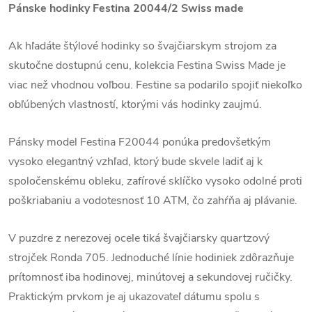
Pánske hodinky Festina
20044/2 Swiss made
Ak hľadáte štýlové hodinky so švajčiarskym strojom za
skutočne dostupnú cenu, kolekcia Festina Swiss Made je
viac než vhodnou voľbou. Festine sa podarilo spojiť niekoľko
obľúbených vlastností, ktorými vás hodinky zaujmú.
Pánsky model Festina F20044 ponúka predovšetkým
vysoko elegantný vzhľad, ktorý bude skvele ladiť aj k
spoločenskému obleku, zafírové sklíčko vysoko odolné proti
poškriabaniu a vodotesnosť 10 ATM, čo zahŕňa aj plávanie.
V puzdre z nerezovej ocele tiká švajčiarsky quartzový
strojček Ronda 705. Jednoduché línie hodiniek zdôrazňuje
prítomnosť iba hodinovej, minútovej a sekundovej ručičky.
Praktickým prvkom je aj ukazovateľ dátumu spolu s