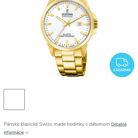
Z
ZADARMO
Pánske klasické Swiss made hodinky s dátumom
Detailné
informácie