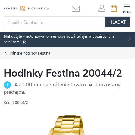
Prejsť
NÁKUPN
KOŠÍK
na
obsah
HĽADAŤ
Nakupujte v autorizovanom eshope so záručným a pozáručným
servisom ! 🛠️
Pánske hodinky Festina
Hodinky Festina 20044/2
Až 100 dní na vrátenie tovaru. Autorizovaný
predajca.
Kód:
20044/2