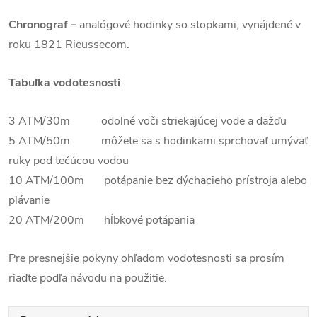
Chronograf –
analógové hodinky so stopkami, vynájdené v
roku 1821 Rieussecom.
Tabuľka vodotesnosti
3 ATM/30m odolné voči striekajúcej vode a dažďu
5 ATM/50m môžete sa s hodinkami sprchovať umývať
ruky pod tečúcou vodou
10 ATM/100m potápanie bez dýchacieho prístroja alebo
plávanie
20 ATM/200m hĺbkové potápania
Pre presnejšie pokyny ohľadom vodotesnosti sa prosím
riaďte podľa návodu na použitie.