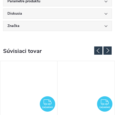
Parametre produktu
Diskusia
Značka
Súvisiaci tovar
ZADARMO
Z
ZADARMO
ZADARMO