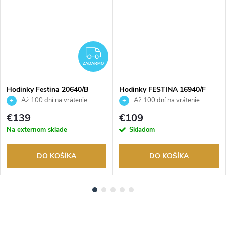
ADARMO
ZADARMO
ZADARMO
Hodinky Festina 20640/B
Hodinky FESTINA 16940/F
Až 100 dní na vrátenie
Až 100 dní na vrátenie
tovaru. Autorizovaný predajca.
tovaru. Autorizovaný predajca.
€139
€109
Na externom sklade
Skladom
DO KOŠÍKA
DO KOŠÍKA