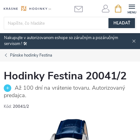
Prejsť
NÁKUPN
KOŠÍK
na
obsah
HĽADAŤ
Nakupujte v autorizovanom eshope so záručným a pozáručným
servisom ! 🛠️
Pánske hodinky Festina
Hodinky Festina 20041/2
Až 100 dní na vrátenie tovaru. Autorizovaný
predajca.
Kód:
20041/2