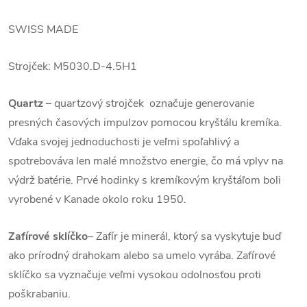
SWISS MADE
Strojček:
M5030.D-4.5H1
Quartz
–
quartzový strojček označuje generovanie
presných časových impulzov pomocou kryštálu kremíka.
Vďaka svojej jednoduchosti je veľmi spoľahlivý a
spotrebováva len malé množstvo energie, čo má vplyv na
výdrž batérie. Prvé hodinky s kremíkovým kryštáľom boli
vyrobené v Kanade okolo roku 1950.
Zafírové sklíčko
–
Zafír je minerál, ktorý sa vyskytuje buď
ako prírodný drahokam alebo sa umelo vyrába. Zafírové
sklíčko sa vyznačuje veľmi vysokou odolnosťou proti
poškrabaniu.