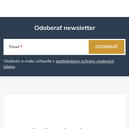
Odoberať newsletter
Z
Email
ODOBERAŤ
á
Vložením e-mailu súhlasíte s
podmienkami ochrany osobných
p
údajov
ä
t
i
e