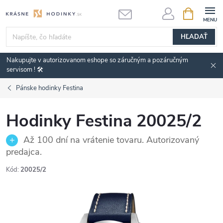
Prejsť
NÁKUPN
KOŠÍK
na
obsah
HĽADAŤ
Nakupujte v autorizovanom eshope so záručným a pozáručným
servisom ! 🛠️
Pánske hodinky Festina
Hodinky Festina 20025/2
Až 100 dní na vrátenie tovaru. Autorizovaný
predajca.
Kód:
20025/2