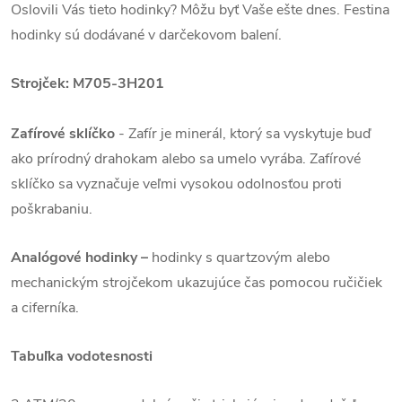
Oslovili Vás tieto hodinky? Môžu byť Vaše ešte dnes. Festina
hodinky sú dodávané v darčekovom balení.
Strojček: M705-3H201
Zafírové sklíčko
-
Zafír je minerál, ktorý sa vyskytuje buď
ako prírodný drahokam alebo sa umelo vyrába. Zafírové
sklíčko sa vyznačuje veľmi vysokou odolnosťou proti
poškrabaniu.
Analógové hodinky –
hodinky s quartzovým alebo
mechanickým strojčekom ukazujúce čas pomocou ručičiek
a ciferníka.
Tabuľka vodotesnosti