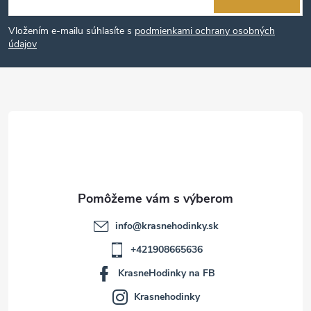
á
Vložením e-mailu súhlasíte s
podmienkami ochrany osobných
p
údajov
ä
t
i
e
info
@
krasnehodinky.sk
+421908665636
KrasneHodinky na FB
Krasnehodinky