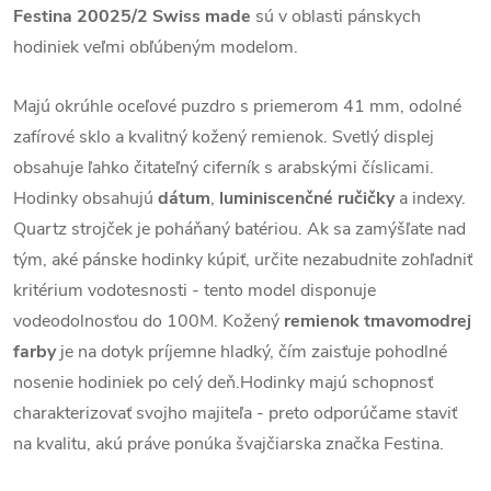
Festina
20025/2 Swiss made
sú v oblasti pánskych
hodiniek veľmi obľúbeným modelom.
Majú okrúhle oceľové puzdro s priemerom 41 mm, odolné
zafírové sklo a kvalitný kožený remienok.
Svetlý displej
obsahuje ľahko čitateľný ciferník s arabskými číslicami.
Hodinky obsahujú
dátum
,
luminiscenčné ručičky
a indexy.
Quartz strojček je poháňaný batériou. Ak sa zamýšľate nad
tým, aké pánske hodinky kúpiť, určite nezabudnite zohľadniť
kritérium vodotesnosti - tento model disponuje
vodeodolnosťou do 100M. Kožený
remienok tmavomodrej
farby
je na dotyk príjemne hladký, čím zaisťuje pohodlné
nosenie hodiniek po celý deň.
Hodinky majú schopnosť
charakterizovať svojho majiteľa - preto odporúčame staviť
na kvalitu, akú práve ponúka švajčiarska značka Festina.