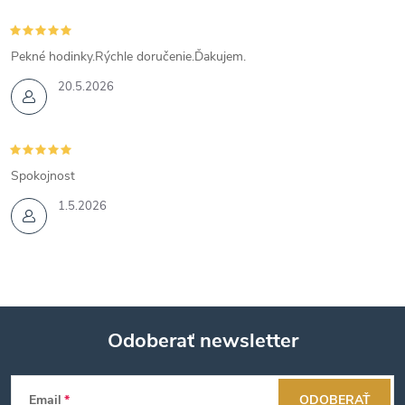
Pekné hodinky.Rýchle doručenie.Ďakujem.
20.5.2026
Spokojnost
1.5.2026
Odoberať newsletter
Z
Email
ODOBERAŤ