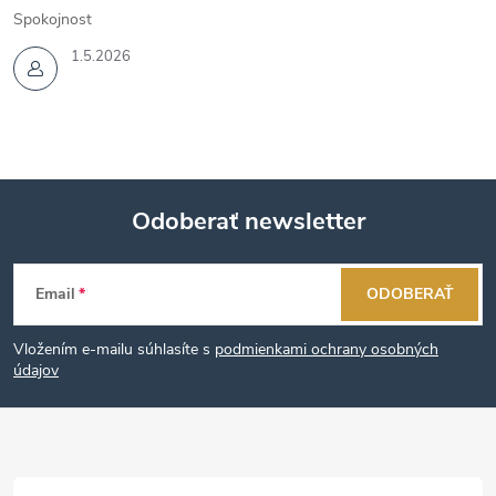
Spokojnost
1.5.2026
Odoberať newsletter
Z
Email
ODOBERAŤ
á
Vložením e-mailu súhlasíte s
podmienkami ochrany osobných
p
údajov
ä
t