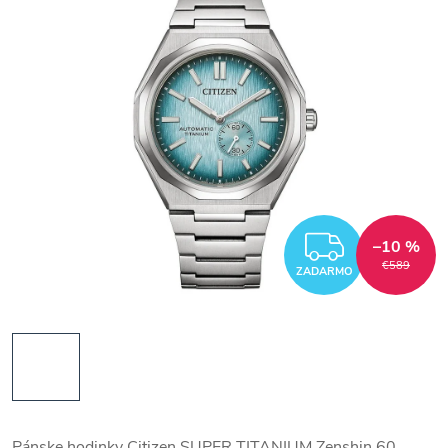
ZADAR
–10 %
€589
ZADARMO
Pánske hodinky Citizen SUPER TITANIUM Zenshin 60