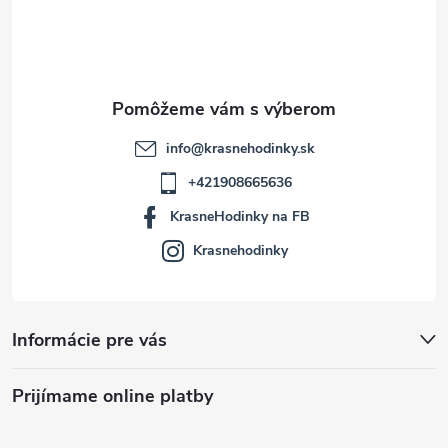
i
e
info
@
krasnehodinky.sk
+421908665636
KrasneHodinky na FB
Krasnehodinky
Informácie pre vás
Prijímame online platby