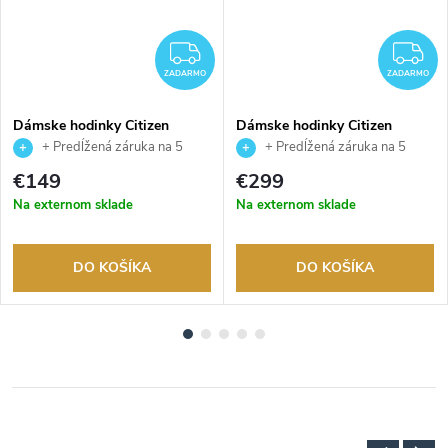
ADARMO
ZADARMO
Z
ZADARMO
ZADARMO
Dámske hodinky Citizen
Dámske hodinky Citizen
FE1241-71Z
EW5622-09P
+ Predĺžená záruka na 5
+ Predĺžená záruka na 5
rokov. Až 100 dní na vrátenie
rokov. Až 100 dní na vrátenie
€149
€299
tovaru. Autorizovaný predajca.
tovaru. Autorizovaný predajca.
Na externom sklade
Na externom sklade
DO KOŠÍKA
DO KOŠÍKA