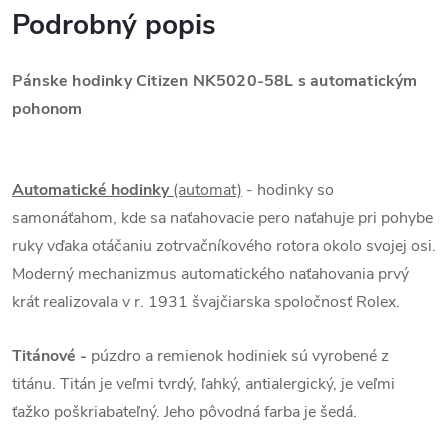
Podrobný popis
Pánske hodinky Citizen NK5020-58L s automatickým
pohonom
Automatické hodinky
(automat)
- hodinky so
samonáťahom, kde sa naťahovacie pero naťahuje pri pohybe
ruky vďaka otáčaniu zotrvačníkového rotora okolo svojej osi.
Moderný mechanizmus automatického naťahovania prvý
krát realizovala v r. 1931 švajčiarska spoločnosť Rolex.
Titánové
-
púzdro a remienok hodiniek sú vyrobené z
titánu. Titán je veľmi tvrdý, ľahký, antialergický, je veľmi
ťažko poškriabateľný. Jeho pôvodná farba je šedá.