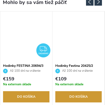
ADARMO
ZADARMO
ZADARMO
Hodinky FESTINA 20694/3
Hodinky Festina 20425/2
Až 100 dní na vrátenie
Až 100 dní na vrátenie
tovaru. Autorizovaný predajca.
tovaru. Autorizovaný predajca.
€159
€109
Na externom sklade
Na externom sklade
DO KOŠÍKA
DO KOŠÍKA