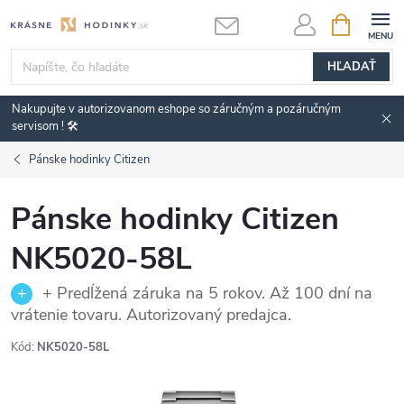
Prejsť
NÁKUPN
KOŠÍK
na
obsah
HĽADAŤ
Nakupujte v autorizovanom eshope so záručným a pozáručným
servisom ! 🛠️
Pánske hodinky Citizen
Pánske hodinky Citizen
NK5020-58L
+ Predĺžená záruka na 5 rokov. Až 100 dní na
vrátenie tovaru. Autorizovaný predajca.
Kód:
NK5020-58L