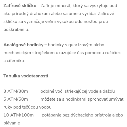
Zafírové sklíčko -
Zafír je minerál, ktorý sa vyskytuje buď
ako prírodný drahokam alebo sa umelo vyrába. Zafírové
sklíčko sa vyznačuje veľmi vysokou odolnosťou proti
poškrabaniu.
Analógové hodinky –
hodinky s quartzovým alebo
mechanickým strojčekom ukazujúce čas pomocou ručičiek
a ciferníka.
Tabuľka vodotesnosti
3 ATM/30m odolné voči striekajúcej vode a dažďu
5 ATM/50m môžete sa s hodinkami sprchovať umývať
ruky pod tečúcou vodou
10 ATM/100m potápanie bez dýchacieho prístroja alebo
plávanie