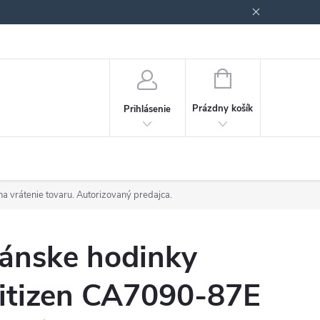
Podmienky ochrany osobných údajov
Blog
NÁKUPNÝ
KOŠÍK
Prázdny košík
Prihlásenie
a vrátenie tovaru. Autorizovaný predajca.
ánske hodinky
itizen CA7090-87E