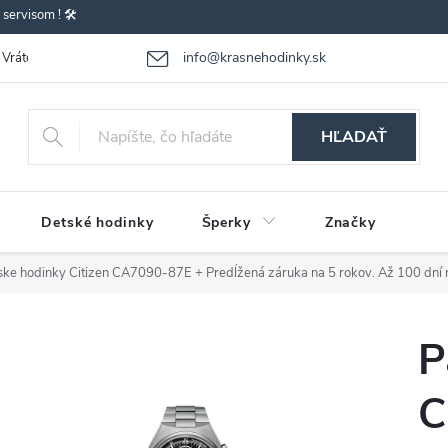
ervisom ! 🛠️
info@krasnehodinky.sk
Vrátenie-výmena tovaru
Reklamácia tovaru
Obchodné podmienky
HĽADAŤ
Detské hodinky
Šperky
Značky
ske hodinky Citizen CA7090-87E
+ Predĺžená záruka na 5 rokov. Až 100 dní n
P
C