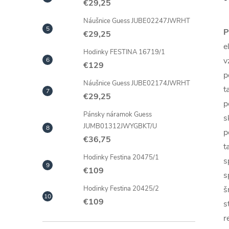
€29,25
Náušnice Guess JUBE02247JWRHT
P
€29,25
e
Hodinky FESTINA 16719/1
v
€129
p
Náušnice Guess JUBE02174JWRHT
t
€29,25
p
Pánsky náramok Guess
s
JUMB01312JWYGBKT/U
p
€36,75
t
Hodinky Festina 20475/1
s
€109
s
š
Hodinky Festina 20425/2
€109
s
r