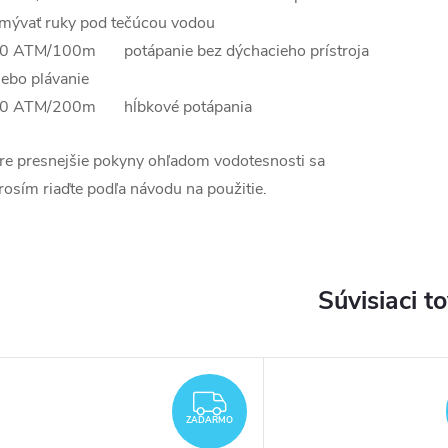
mývať ruky pod tečúcou vodou
0 ATM/100m potápanie bez dýchacieho prístroja
lebo plávanie
0 ATM/200m hĺbkové potápania
re presnejšie pokyny ohľadom vodotesnosti sa
rosím riaďte podľa návodu na použitie.
Súvisiaci t
DARMO
ZADARMO
ZADARMO