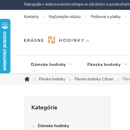
Prejsť
Nakupujte v autorizovanom eshope so záručným a pozáručným s
na
Kontakty
Najčastejšie otázky
Poštovné a platby
obsah
Dámske hodinky
Pánske hodinky
Pánske hodinky
Pánske hodinky Citizen
Pán
Domov
B
Preskočiť
Kategórie
kategórie
o
Dámske hodinky