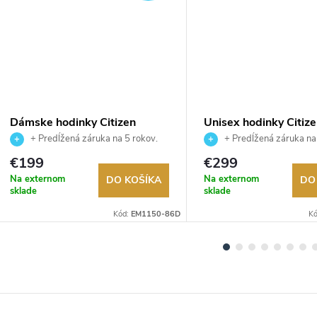
Dámske hodinky Citizen
Unisex hodinky Citiz
EM1150-86D
NJ0200-50M
+ Predĺžená záruka na 5 rokov.
+ Predĺžená záruka na
Až 100 dní na vrátenie tovaru.
Až 100 dní na vrátenie tova
€199
€299
Autorizovaný predajca.
Autorizovaný predajca.
Na externom
Na externom
DO KOŠÍKA
DO
sklade
sklade
Kód:
EM1150-86D
K