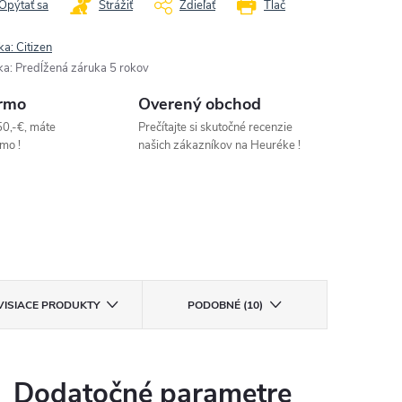
Opýtať sa
Strážiť
Zdieľať
Tlač
ka:
Citizen
ka
:
Predĺžená záruka 5 rokov
rmo
Overený obchod
50,-€, máte
Prečítajte si skutočné recenzie
mo !
našich zákazníkov na Heuréke !
VISIACE PRODUKTY
PODOBNÉ (10)
Dodatočné parametre