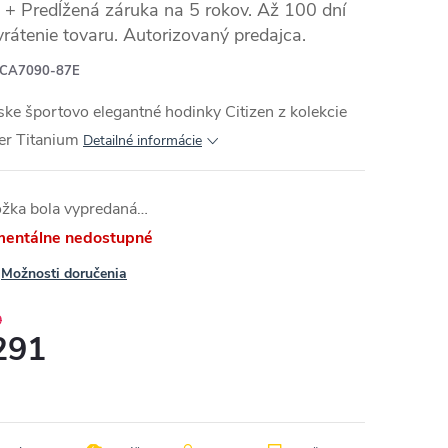
+ Predĺžená záruka na 5 rokov. Až 100 dní
vrátenie tovaru. Autorizovaný predajca.
CA7090-87E
ke športovo elegantné hodinky Citizen z kolekcie
er Titanium
Detailné informácie
ožka bola vypredaná…
entálne nedostupné
Možnosti doručenia
9
291
otková
: