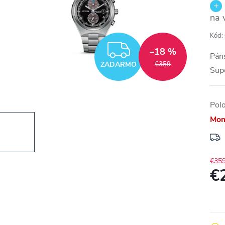
na 
Kód:
ZADARMO
–18 %
Páns
ZADARMO
€359
Sup
Pol
Mom
€35
€
Jedn
cena