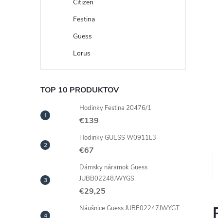
Citizen
Festina
Guess
Lorus
TOP 10 PRODUKTOV
Hodinky Festina 20476/1
€139
Hodinky GUESS W0911L3
€67
Dámsky náramok Guess
JUBB02248JWYGS
€29,25
Náušnice Guess JUBE02247JWYGT