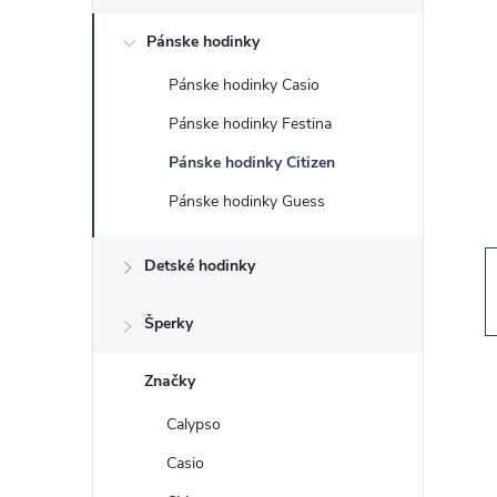
č
Pánske hodinky
n
Pánske hodinky Casio
ý
Pánske hodinky Festina
p
Pánske hodinky Citizen
Pánske hodinky Guess
a
Detské hodinky
n
e
Šperky
l
Značky
Calypso
Casio