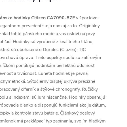
ánske hodinky Citizen CA7090-87E
v športovo-
legantnom prevedení stoja naozaj za to. Originálny
zhľad tohto pánskeho modelu vás osloví na prvý
ohľad. Hodinky sú vyrobené z kvalitného titánu,
aktiež sú obohatené o
Duratec (Citizen): TIC
ovrchovú úpravu. Tieto aspekty spolu so zafírovým
klíčkom ponúkajú hodinkám perfektnú odolnosť,
evnosť a trvácnosť. Luneta hodiniek je pevná,
achymetrická. Sýtočierny displej ukrýva precízne
pracovaný ciferník a štýlové chronografy. Ručičky
polu s indexami sú luminiscenčné. Hodinky obsahujú
róbovacie dienko a disponujú funkciami ako je dátum,
topky a kontrola stavu batérie. Článkový oceľový
emienok má preklápací typ zapínania, svojím hladkým