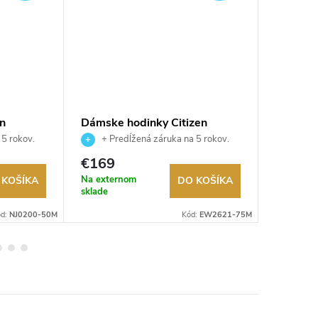
en
Dámske hodinky Citizen
Dámske 
EW2621-75M
FE6121
 5 rokov.
+ Predĺžená záruka na 5 rokov.
+ Pre
ru.
Až 100 dní na vrátenie tovaru.
Až 100 dní
€169
€161
Autorizovaný predajca.
Autorizov
Na externom
Na exter
 KOŠÍKA
DO KOŠÍKA
sklade
sklade
ód:
NJ0200-50M
Kód:
EW2621-75M