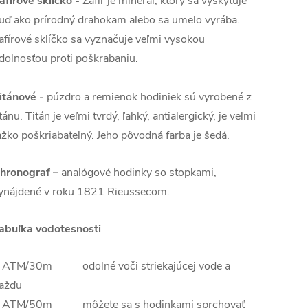
afírové sklíčko -
Zafír je minerál, ktorý sa vyskytuje
uď ako prírodný drahokam alebo sa umelo vyrába.
afírové sklíčko sa vyznačuje veľmi vysokou
dolnosťou proti poškrabaniu.
itánové
-
púzdro a remienok hodiniek sú vyrobené z
itánu. Titán je veľmi tvrdý, ľahký, antialergický, je veľmi
ažko poškriabateľný. Jeho pôvodná farba je šedá.
hronograf –
analógové hodinky so stopkami,
ynájdené v roku 1821 Rieussecom.
abuľka vodotesnosti
 ATM/30m odolné voči striekajúcej vode a
ažďu
 ATM/50m môžete sa s hodinkami sprchovať