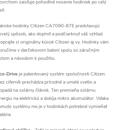
ovrchom zaisťuje pohodlné nosenie hodiniek po celý
eň.
ánske hodinky Citizen CA7090-87E predstavujú
kvelý spôsob, ako doplniť a podčiarknuť váš vzhľad.
oprajte si originálny kúsok Citizen aj vy. Hodinky vám
oručíme v darčekovom balení spolu so záručným
istom a návodom k použitiu.
co-Drive
je patentovaný systém spoločnosti Citizen.
ez ciferník prechádza prírodné a umelé svetlo a
opadá na solárny článok. Ten premieňa solárnu
nergiu na elektrickú a dobíja mikro akumulátor. Vďaka
omuto systému nie je v hodinkách potrebné vymieňať
atérie.