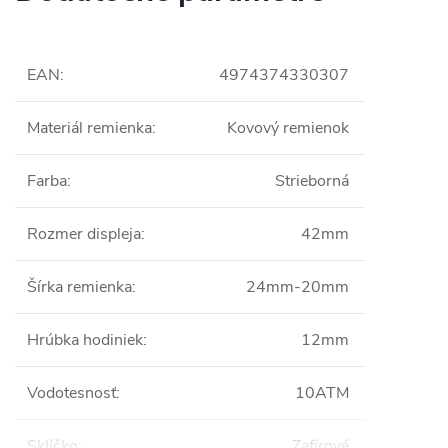
EAN
:
4974374330307
Materiál remienka
:
Kovový remienok
Farba
:
Strieborná
Rozmer displeja
:
42mm
Šírka remienka
:
24mm-20mm
Hrúbka hodiniek
:
12mm
Vodotesnosť
:
10ATM
Sklíčko
:
Zafírové