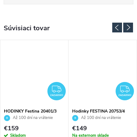
Súvisiaci tovar
ZADARMO
Z
ZADARMO
ZADARMO
HODINKY Festina 20401/3
Hodinky FESTINA 20753/4
Až 100 dní na vrátenie
Až 100 dní na vrátenie
tovaru. Autorizovaný predajca.
tovaru. Autorizovaný predajca.
€159
€149
Skladom
Na externom sklade