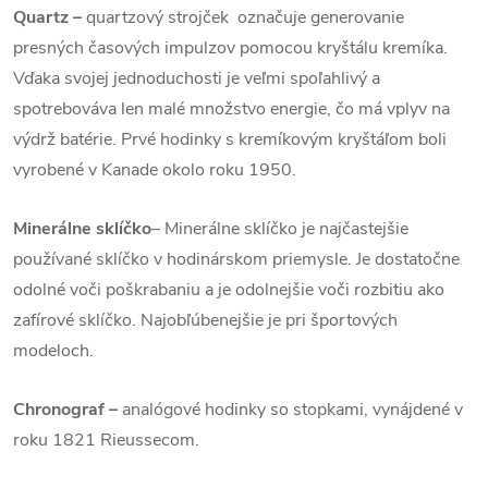
Quartz
–
quartzový strojček označuje generovanie
presných časových impulzov pomocou kryštálu kremíka.
Vďaka svojej jednoduchosti je veľmi spoľahlivý a
spotrebováva len malé množstvo energie, čo má vplyv na
výdrž batérie. Prvé hodinky s kremíkovým kryštáľom boli
vyrobené v Kanade okolo roku 1950.
Minerálne sklíčko
– Minerálne sklíčko je najčastejšie
používané sklíčko v hodinárskom priemysle. Je dostatočne
odolné voči poškrabaniu a je odolnejšie voči rozbitiu ako
zafírové sklíčko. Najobľúbenejšie je pri športových
modeloch.
Chronograf –
analógové hodinky so stopkami, vynájdené v
roku 1821 Rieussecom.