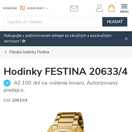
Prejsť
NÁKUPN
KOŠÍK
na
obsah
HĽADAŤ
Nakupujte v autorizovanom eshope so záručným a pozáručným
servisom ! 🛠️
Pánske hodinky Festina
Hodinky FESTINA 20633/4
Až 100 dní na vrátenie tovaru. Autorizovaný
predajca.
Kód:
20633/4