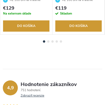
Až 100 dní na vrátenie
Až 100 dní na vrátenie
tovaru. Autorizovaný predajca.
tovaru. Autorizovaný predajca.
€129
€119
Na externom sklade
Skladom
DO KOŠÍKA
DO KOŠÍKA
Hodnotenie zákazníkov
4,9
751 hodnotení
Zobraziť recenzie