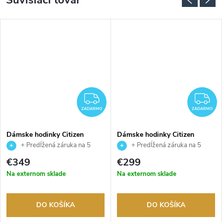
Súvisiaci tovar
ADARMO
ZADARMO
Z
ZADARMO
ZADARMO
Dámske hodinky Citizen
Dámske hodinky Citizen
EM1060-87Y
EW5622-09P
+ Predĺžená záruka na 5
+ Predĺžená záruka na 5
rokov. Až 100 dní na vrátenie
rokov. Až 100 dní na vrátenie
€349
€299
tovaru. Autorizovaný predajca.
tovaru. Autorizovaný predajca.
Na externom sklade
Na externom sklade
DO KOŠÍKA
DO KOŠÍKA