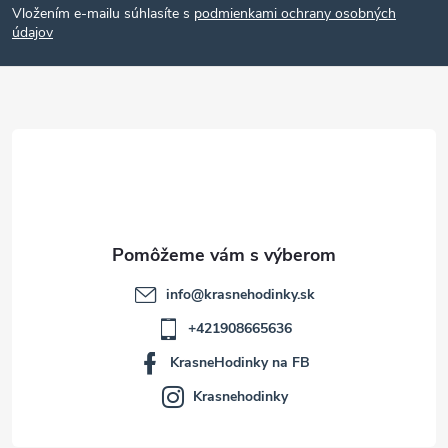
Vložením e-mailu súhlasíte s
podmienkami ochrany osobných
p
údajov
ä
t
i
e
info
@
krasnehodinky.sk
+421908665636
KrasneHodinky na FB
Krasnehodinky