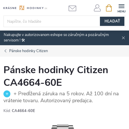
Prejsť
NÁKUPN
KOŠÍK
na
obsah
HĽADAŤ
Nakupujte v autorizovanom eshope so záručným a pozáručným
servisom ! 🛠️
Pánske hodinky Citizen
Pánske hodinky Citizen
CA4664-60E
+ Predĺžená záruka na 5 rokov. Až 100 dní na
vrátenie tovaru. Autorizovaný predajca.
Kód:
CA4664-60E