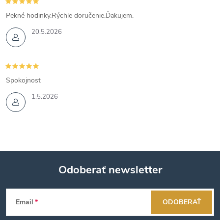
Pekné hodinky.Rýchle doručenie.Ďakujem.
20.5.2026
Spokojnost
1.5.2026
Odoberať newsletter
Z
Email
ODOBERAŤ
á