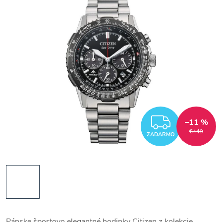
ZADAR
–11 %
€449
ZADARMO
Pánske športovo elegantné hodinky Citizen z kolekcie