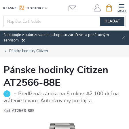
Prejsť
NÁKUPN
KOŠÍK
na
obsah
HĽADAŤ
Nakupujte v autorizovanom eshope so záručným a pozáručným
servisom ! 🛠️
Pánske hodinky Citizen
Pánske hodinky Citizen
AT2566-88E
+ Predĺžená záruka na 5 rokov. Až 100 dní na
vrátenie tovaru. Autorizovaný predajca.
Kód:
AT2566-88E