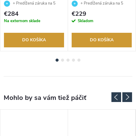
EM1143-81X
EO2028-06L
+ Predĺžená záruka na 5
+ Predĺžená záruka na 5
rokov. Až 100 dní na vrátenie
rokov. Až 100 dní na vrátenie
€284
€229
tovaru. Autorizovaný predajca.
tovaru. Autorizovaný predajca.
Na externom sklade
Skladom
DO KOŠÍKA
DO KOŠÍKA