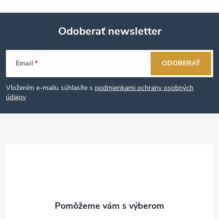
Odoberať newsletter
Z
Email
ODOBERAŤ
á
Vložením e-mailu súhlasíte s
podmienkami ochrany osobných
p
údajov
ä
t
i
e