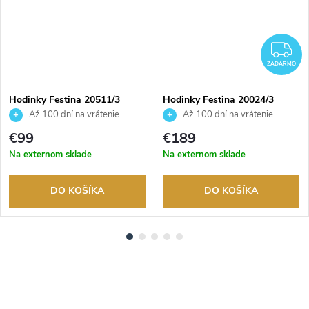
ADARMO
Z
ZADARMO
Hodinky Festina 20511/3
Hodinky Festina 20024/3
Až 100 dní na vrátenie
Až 100 dní na vrátenie
tovaru. Autorizovaný predajca.
tovaru. Autorizovaný predajca.
€99
€189
Na externom sklade
Na externom sklade
DO KOŠÍKA
DO KOŠÍKA