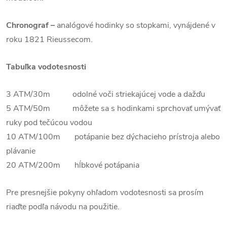
Chronograf –
analógové hodinky so stopkami, vynájdené v
roku 1821 Rieussecom.
Tabuľka vodotesnosti
3 ATM/30m odolné voči striekajúcej vode a dažďu
5 ATM/50m môžete sa s hodinkami sprchovať umývať
ruky pod tečúcou vodou
10 ATM/100m potápanie bez dýchacieho prístroja alebo
plávanie
20 ATM/200m hĺbkové potápania
Pre presnejšie pokyny ohľadom vodotesnosti sa prosím
riaďte podľa návodu na použitie.