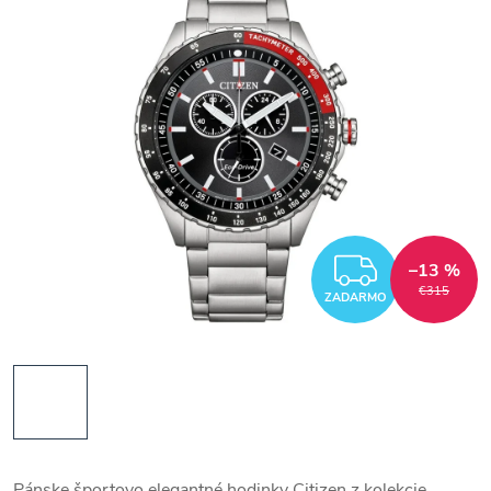
ZADAR
–13 %
€315
ZADARMO
Pánske športovo elegantné hodinky Citizen z kolekcie