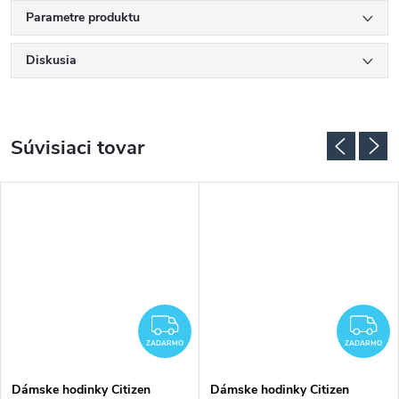
Parametre produktu
Diskusia
Súvisiaci tovar
ADARMO
ZADARMO
Z
ZADARMO
ZADARMO
Dámske hodinky Citizen
Dámske hodinky Citizen