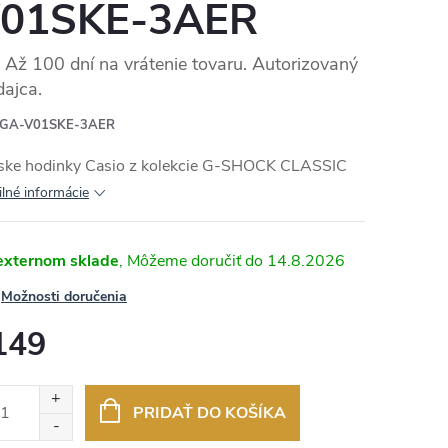
01SKE-3AER
Až 100 dní na vrátenie tovaru. Autorizovaný
dajca.
RMO
GA-V01SKE-3AER
ske hodinky Casio z kolekcie G-SHOCK CLASSIC
ilné informácie
externom sklade
14.8.2026
Možnosti doručenia
149
otková
:
PRIDAŤ DO KOŠÍKA