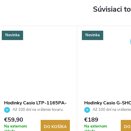
Súvisiaci t
Novinka
Novinka
Hodinky Casio LTP-1165PA-
Hodinky Casio G-SH
3CEF.
S2110-2AER
Až 100 dní na vrátenie tovaru.
Až 100 dní na vrátenie
Autorizovaný predajca.
Autorizovaný predajca.
€59,90
€189
Na externom
Na externom
DO KOŠÍKA
DO