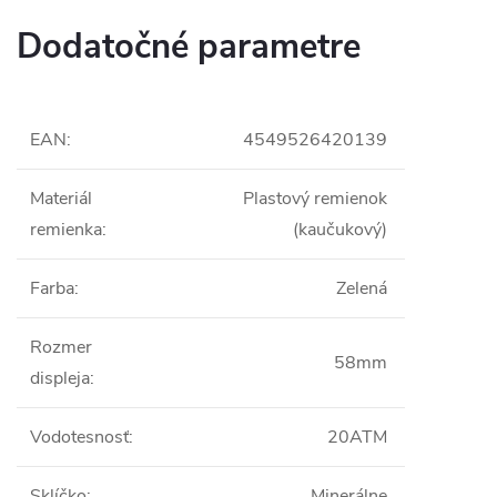
Dodatočné parametre
EAN
:
4549526420139
Materiál
Plastový remienok
remienka
:
(kaučukový)
Farba
:
Zelená
Rozmer
58mm
displeja
:
Vodotesnosť
:
20ATM
Sklíčko
:
Minerálne