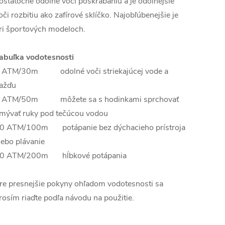
ostatočne odolné voči poškrabaniu a je odolnejšie
oči rozbitiu ako zafírové sklíčko. Najobľúbenejšie je
ri športových modeloch.
abuľka vodotesnosti
 ATM/30m odolné voči striekajúcej vode a
ažďu
 ATM/50m môžete sa s hodinkami sprchovať
mývať ruky pod tečúcou vodou
0 ATM/100m potápanie bez dýchacieho prístroja
lebo plávanie
0 ATM/200m hĺbkové potápania
re presnejšie pokyny ohľadom vodotesnosti sa
rosím riaďte podľa návodu na použitie.