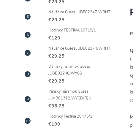
€29,25
Náušnice Guess JUBE02247JWRHT
€29,25
Hodinky FESTINA 16719/1
P
€129
Náušnice Guess JUBE02174JWRHT
Q
€29,25
p
k
Dámsky náramok Guess
JUBB02246JWYGS
s
€29,25
č
k
Pánsky náramok Guess
JUMB01312JWYGBKT/U
r
€36,75
M
Hodinky Festina 20475/1
€109
p