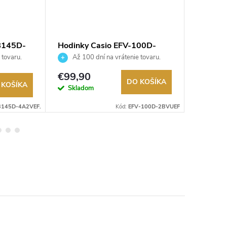
B145D-
Hodinky Casio EFV-100D-
Hodink
2BVUEF
100B-4
 tovaru.
Až 100 dní na vrátenie tovaru.
Až 10
Autorizovaný predajca.
Autorizov
€119
€99,90
DO KOŠÍKA
 KOŠÍKA
Na exter
Skladom
sklade
145D-4A2VEF.
Kód:
EFV-100D-2BVUEF