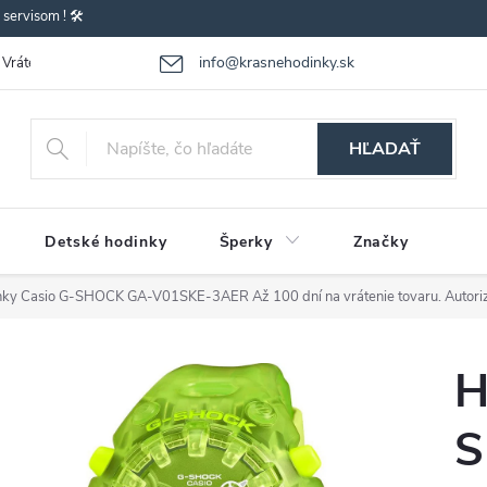
ervisom ! 🛠️
info@krasnehodinky.sk
Vrátenie-výmena tovaru
Reklamácia tovaru
Obchodné podmienky
HĽADAŤ
Detské hodinky
Šperky
Značky
nky Casio G-SHOCK GA-V01SKE-3AER
Až 100 dní na vrátenie tovaru. Autor
H
S