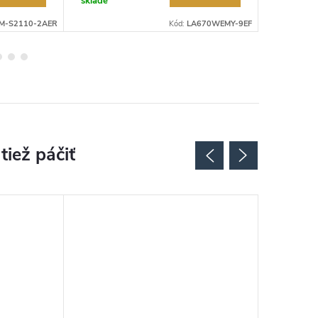
sklade
sklade
M-S2110-2AER
Kód:
LA670WEMY-9EF