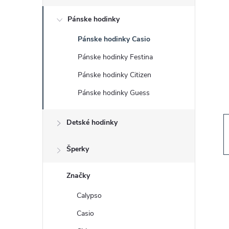
č
Pánske hodinky
n
Pánske hodinky Casio
ý
Pánske hodinky Festina
p
Pánske hodinky Citizen
Pánske hodinky Guess
a
Detské hodinky
n
e
Šperky
l
Značky
Calypso
Casio