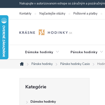
Prejsť
Nakupujte v autorizovanom eshope so záručným a pozáručným s
na
Kontakty
Najčastejšie otázky
Poštovné a platby
obsah
Dámske hodinky
Pánske hodinky
Pánske hodinky
Pánske hodinky Casio
Hodi
Domov
B
Preskočiť
Kategórie
kategórie
o
Dámske hodinky