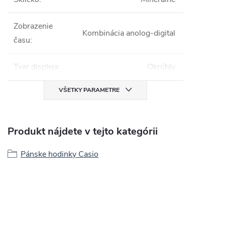
Zobrazenie
Kombinácia anolog-digital
času
:
Tvar displeja
:
Okrúhly
VŠETKY PARAMETRE
Produkt nájdete v tejto kategórii
Pánske hodinky Casio