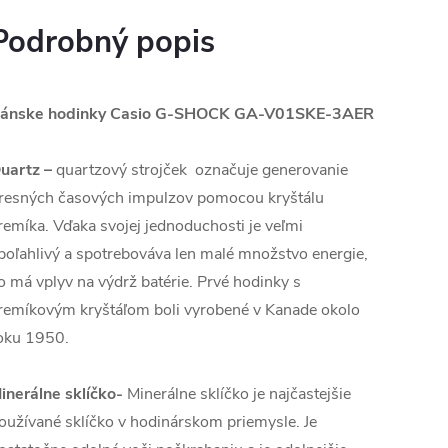
Podrobný popis
ánske hodinky Casio G-SHOCK GA-V01SKE-3AER
uartz
–
quartzový strojček označuje generovanie
resných časových impulzov pomocou kryštálu
remíka. Vďaka svojej jednoduchosti je veľmi
poľahlivý a spotrebováva len malé množstvo energie,
o má vplyv na výdrž batérie. Prvé hodinky s
remíkovým kryštáľom boli vyrobené v Kanade okolo
oku 1950.
inerálne sklíčko-
Minerálne sklíčko je najčastejšie
oužívané sklíčko v hodinárskom priemysle. Je