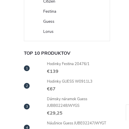
Citizen
Festina
Guess
Lorus
TOP 10 PRODUKTOV
Hodinky Festina 20476/1
€139
Hodinky GUESS W0911L3
€67
Dámsky náramok Guess
JUBB02248JWYGS
€29,25
Náušnice Guess JUBE02247JWYGT