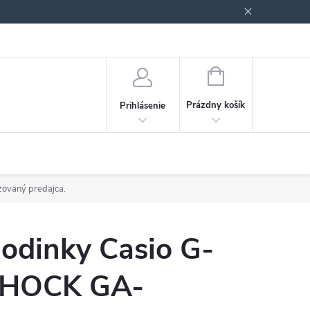
Podmienky ochrany osobných údajov
Blog
NÁKUPNÝ
KOŠÍK
Prázdny košík
Prihlásenie
izovaný predajca.
odinky Casio G-
HOCK GA-