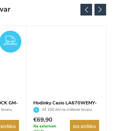
ovar
ZADARMO
ZADARMO
OCK GM-
Hodinky Casio LA670WEMY-
Hodink
9EF
7AEG
 tovaru.
Až 100 dní na vrátenie tovaru.
Až 10
Autorizovaný predajca.
Autorizov
€69,90
€59,9
Na externom
Na exter
 KOŠÍKA
DO KOŠÍKA