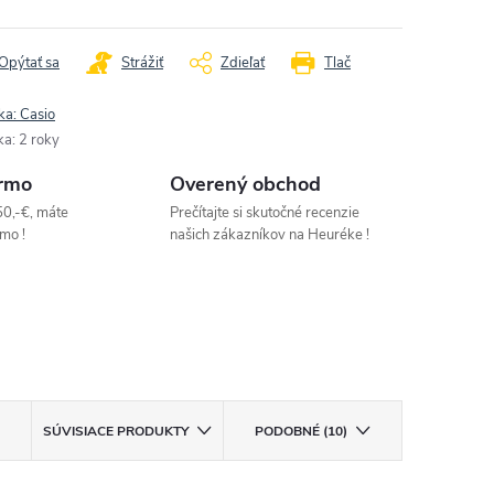
Opýtať sa
Strážiť
Zdieľať
Tlač
ka:
Casio
ka
:
2 roky
rmo
Overený obchod
50,-€, máte
Prečítajte si skutočné recenzie
mo !
našich zákazníkov na Heuréke !
SÚVISIACE PRODUKTY
PODOBNÉ (10)