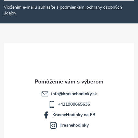
á
Vložením e-mailu súhlasíte s
podmienkami ochrany osobných
p
údajov
ä
t
i
e
info
@
krasnehodinky.sk
+421908665636
KrasneHodinky na FB
Krasnehodinky