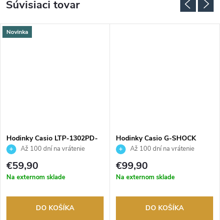
Súvisiaci tovar
Novinka
Hodinky Casio LTP-1302PD-
Hodinky Casio G-SHOCK
4AVEF
GMA-P2100SA-1A2ER
Až 100 dní na vrátenie
Až 100 dní na vrátenie
tovaru. Autorizovaný predajca.
tovaru. Autorizovaný predajca.
€59,90
€99,90
Na externom sklade
Na externom sklade
DO KOŠÍKA
DO KOŠÍKA