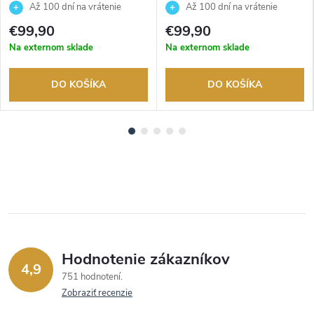
2AVUEF
8AVUEF
Až 100 dní na vrátenie
Až 100 dní na vrátenie
tovaru. Autorizovaný predajca.
tovaru. Autorizovaný predajca.
€99,90
€99,90
Na externom sklade
Na externom sklade
DO KOŠÍKA
DO KOŠÍKA
Hodnotenie zákazníkov
4,9
751 hodnotení
Zobraziť recenzie