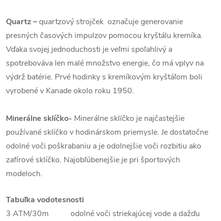
Quartz
–
quartzový strojček označuje generovanie
presných časových impulzov pomocou kryštálu kremíka.
Vďaka svojej jednoduchosti je veľmi spoľahlivý a
spotrebováva len malé množstvo energie, čo má vplyv na
výdrž batérie. Prvé hodinky s kremíkovým kryštáľom boli
vyrobené v Kanade okolo roku 1950.
Minerálne sklíčko-
Minerálne sklíčko je najčastejšie
používané sklíčko v hodinárskom priemysle. Je dostatočne
odolné voči poškrabaniu a je odolnejšie voči rozbitiu ako
zafírové sklíčko. Najobľúbenejšie je pri športových
modeloch.
Tabuľka vodotesnosti
3 ATM/30m odolné voči striekajúcej vode a dažďu