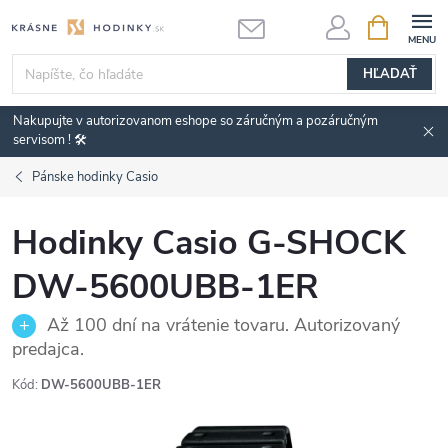
Prejsť
NÁKUPN
KOŠÍK
na
obsah
HĽADAŤ
Nakupujte v autorizovanom eshope so záručným a pozáručným
servisom ! 🛠️
Pánske hodinky Casio
Hodinky Casio G-SHOCK
DW-5600UBB-1ER
Až 100 dní na vrátenie tovaru. Autorizovaný
predajca.
Kód:
DW-5600UBB-1ER