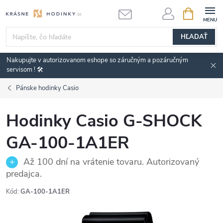
Prejsť
NÁKUPN
KOŠÍK
na
obsah
HĽADAŤ
Nakupujte v autorizovanom eshope so záručným a pozáručným
servisom ! 🛠️
Pánske hodinky Casio
Hodinky Casio G-SHOCK
GA-100-1A1ER
Až 100 dní na vrátenie tovaru. Autorizovaný
predajca.
Kód:
GA-100-1A1ER