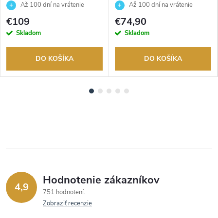
2100SKE-7AER
1AEF
Až 100 dní na vrátenie
Až 100 dní na vrátenie
tovaru. Autorizovaný predajca.
tovaru. Autorizovaný predajca.
€109
€74,90
Skladom
Skladom
DO KOŠÍKA
DO KOŠÍKA
Hodnotenie zákazníkov
4,9
751 hodnotení
Zobraziť recenzie