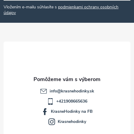
á
Vložením e-mailu súhlasíte s
podmienkami ochrany osobných
p
údajov
ä
t
i
e
info
@
krasnehodinky.sk
+421908665636
KrasneHodinky na FB
Krasnehodinky