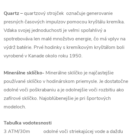
Quartz
–
quartzový strojček označuje generovanie
presných časových impulzov pomocou kryštálu kremíka.
Vďaka svojej jednoduchosti je veľmi spoľahlivý a
spotrebováva len malé množstvo energie, čo má vplyv na
výdrž batérie. Prvé hodinky s kremíkovým kryštáľom boli
vyrobené v Kanade okolo roku 1950.
Minerálne sklíčko-
Minerálne sklíčko je najčastejšie
používané sklíčko v hodinárskom priemysle. Je dostatočne
odolné voči poškrabaniu a je odolnejšie voči rozbitiu ako
zafírové sklíčko. Najobľúbenejšie je pri športových
modeloch.
Tabuľka vodotesnosti
3 ATM/30m odolné voči striekajúcej vode a dažďu