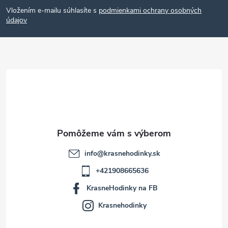
á
Vložením e-mailu súhlasíte s
podmienkami ochrany osobných
p
údajov
ä
t
i
e
info
@
krasnehodinky.sk
+421908665636
KrasneHodinky na FB
Krasnehodinky