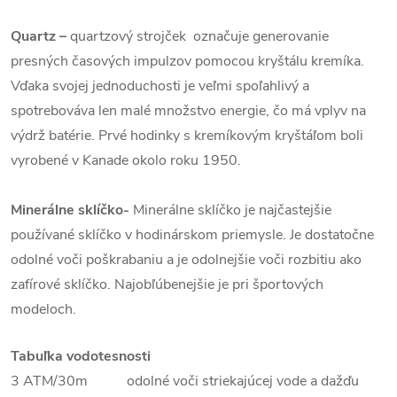
Quartz
–
quartzový strojček označuje generovanie
presných časových impulzov pomocou kryštálu kremíka.
Vďaka svojej jednoduchosti je veľmi spoľahlivý a
spotrebováva len malé množstvo energie, čo má vplyv na
výdrž batérie. Prvé hodinky s kremíkovým kryštáľom boli
vyrobené v Kanade okolo roku 1950.
Minerálne sklíčko-
Minerálne sklíčko je najčastejšie
používané sklíčko v hodinárskom priemysle. Je dostatočne
odolné voči poškrabaniu a je odolnejšie voči rozbitiu ako
zafírové sklíčko. Najobľúbenejšie je pri športových
modeloch.
Tabuľka vodotesnosti
3 ATM/30m odolné voči striekajúcej vode a dažďu