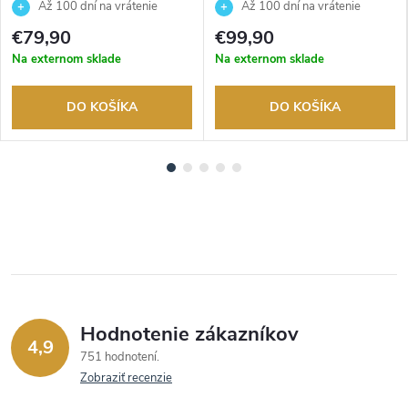
2AEF
DW-5600WW-7ER
Až 100 dní na vrátenie
Až 100 dní na vrátenie
tovaru. Autorizovaný predajca.
tovaru. Autorizovaný predajca.
€79,90
€99,90
Na externom sklade
Na externom sklade
DO KOŠÍKA
DO KOŠÍKA
Hodnotenie zákazníkov
4,9
751 hodnotení
Zobraziť recenzie