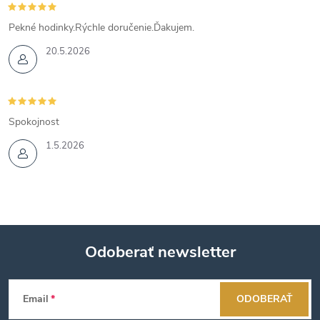
Pekné hodinky.Rýchle doručenie.Ďakujem.
20.5.2026
Spokojnost
1.5.2026
Odoberať newsletter
Z
Email
ODOBERAŤ