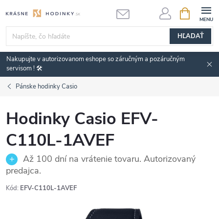
Prejsť
NÁKUPN
KOŠÍK
na
obsah
HĽADAŤ
Nakupujte v autorizovanom eshope so záručným a pozáručným
servisom ! 🛠️
Pánske hodinky Casio
Hodinky Casio EFV-
C110L-1AVEF
Až 100 dní na vrátenie tovaru. Autorizovaný
predajca.
Kód:
EFV-C110L-1AVEF