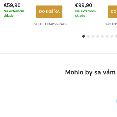
Autorizovaný predajca.
Autorizovaný predajca.
€59,90
€99,90
Na externom
Na externom
DO KOŠÍKA
DO
sklade
sklade
Kód:
LTP-1234PSG-7AEG
Kód:
LT