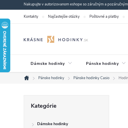
Prejsť
Nakupujte v autorizovanom eshope so záručným a pozáručným s
na
Kontakty
Najčastejšie otázky
Poštovné a platby
obsah
Dámske hodinky
Pánske hodinky
Pánske hodinky
Pánske hodinky Casio
Hodi
Domov
B
Preskočiť
Kategórie
kategórie
o
Dámske hodinky