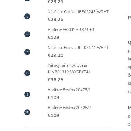
€29,25
Náušnice Guess JUBE02247JWRHT
P
€29,25
Hodinky FESTINA 16719/1
€129
Q
Náušnice Guess JUBE02174JWRHT
p
€29,25
k
Pánsky náramok Guess
s
JUMB01312JWYGBKT/U
č
€36,75
k
Hodinky Festina 20475/1
r
€109
M
Hodinky Festina 20425/2
€109
p
d