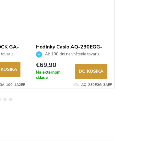
OCK GA-
Hodinky Casio AQ-230EGG-
Hodink
3AEF
1AVER
 tovaru.
Až 100 dní na vrátenie tovaru.
Až 10
Autorizovaný predajca.
Autorizov
€69,90
€89,9
 KOŠÍKA
DO KOŠÍKA
Na externom
Na exter
sklade
sklade
GA-100-1A2ER
Kód:
AQ-230EGG-3AEF