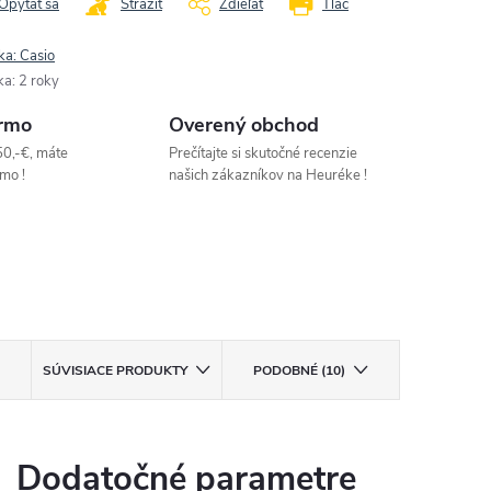
Opýtať sa
Strážiť
Zdieľať
Tlač
ka:
Casio
ka
:
2 roky
rmo
Overený obchod
50,-€, máte
Prečítajte si skutočné recenzie
mo !
našich zákazníkov na Heuréke !
SÚVISIACE PRODUKTY
PODOBNÉ (10)
Dodatočné parametre