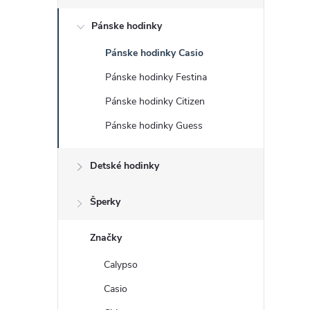
č
Pánske hodinky
n
Pánske hodinky Casio
ý
Pánske hodinky Festina
p
Pánske hodinky Citizen
Pánske hodinky Guess
a
Detské hodinky
n
e
Šperky
l
Značky
Calypso
Casio