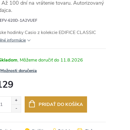
Až 100 dní na vrátenie tovaru. Autorizovaný
dajca.
EFV-620D-1A2VUEF
RMO
ke hodinky Casio z kolekcie
EDIFICE CLASSIC
ilné informácie
Skladom
11.8.2026
Možnosti doručenia
129
otková
:
PRIDAŤ DO KOŠÍKA