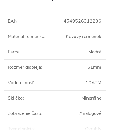
EAN
:
4549526312236
Materiál remienka
:
Kovový remienok
Farba
:
Modrá
Rozmer displeja
:
51mm
Vodotesnosť
:
10ATM
Sklíčko
:
Minerálne
Zobrazenie času
:
Analogové
Tvar displeja
:
Okrúhly