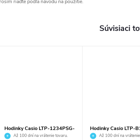
rosím riaďte podľa návodu na použitie.
Súvisiaci t
Hodinky Casio LTP-1234PSG-
Hodinky Casio LTP-
7AEG
9AVEF
Až 100 dní na vrátenie tovaru.
Až 100 dní na vrátenie