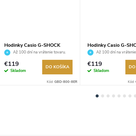
Hodinky Casio G-SHOCK
Hodinky Casio G-SH
GBD-800-8ER
100-1A2ER
Až 100 dní na vrátenie tovaru.
Až 100 dní na vrátenie
Autorizovaný predajca.
Autorizovaný predajca.
€119
€119
DO KOŠÍKA
DO
Skladom
Skladom
Kód:
GBD-800-8ER
Kód: