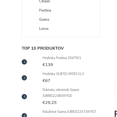
Citizen
Festina
Guess
Lorus
TOP 10 PRODUKTOV
Hodinky Festina 20476/1
€139
Hodinky GUESS W0911L3
€67
Dámsky náramok Guess
JUBB02248JWYGS
€29,25
Náušnice Guess JUBE02247JWYGT