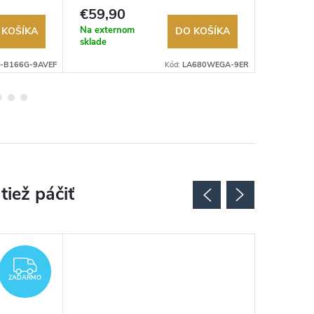
Autorizovaný predajca.
Autorizov
€59,90
€99,9
Na externom
Na exter
 KOŠÍKA
DO KOŠÍKA
sklade
sklade
P-B166G-9AVEF
Kód:
LA680WEGA-9ER
Novinka
ZADARMO
ZADARMO