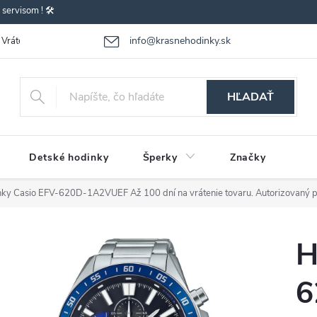
ervisom ! 🛠️
info@krasnehodinky.sk
Vrátenie-výmena tovaru
Reklamácia tovaru
Obchodné podmienky
HĽADAŤ
Detské hodinky
Šperky
Značky
nky Casio EFV-620D-1A2VUEF
Až 100 dní na vrátenie tovaru. Autorizovaný 
H
6