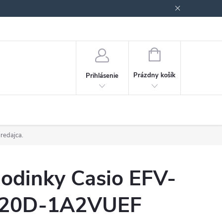
Podmienky ochrany osobných údajov
Blog
NÁKUPNÝ
KOŠÍK
Prázdny košík
Prihlásenie
predajca.
odinky Casio EFV-
20D-1A2VUEF