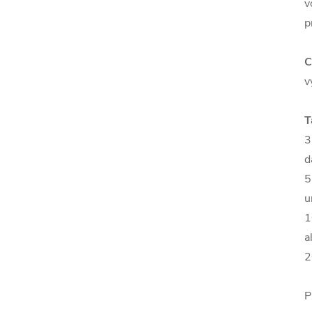
v
p
C
v
T
3
d
5
u
1
a
2
P