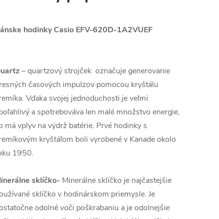
ánske hodinky Casio EFV-620D-1A2VUEF
uartz
– quartzový strojček označuje generovanie
resných časových impulzov pomocou kryštálu
remíka. Vďaka svojej jednoduchosti je veľmi
poľahlivý a spotrebováva len malé množstvo energie,
o má vplyv na výdrž batérie. Prvé hodinky s
remíkovým kryštáľom boli vyrobené v Kanade okolo
oku 1950.
inerálne sklíčko-
Minerálne sklíčko je najčastejšie
oužívané sklíčko v hodinárskom priemysle. Je
ostatočne odolné voči poškrabaniu a je odolnejšie