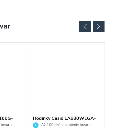
ovar
B166G-
Hodinky Casio LA680WEGA-
Hodink
9ER
GMA-P
 tovaru.
Až 100 dní na vrátenie tovaru.
Až 10