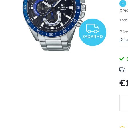
pre
Kód:
ZADA
Páns
ZADARMO
Deta
€
Jedn
cena