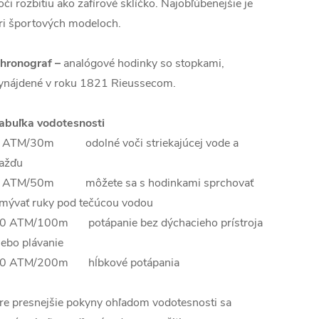
oči rozbitiu ako zafírové sklíčko. Najobľúbenejšie je
ri športových modeloch.
hronograf –
analógové hodinky so stopkami,
ynájdené v roku 1821 Rieussecom.
abuľka vodotesnosti
 ATM/30m odolné voči striekajúcej vode a
ažďu
 ATM/50m môžete sa s hodinkami sprchovať
mývať ruky pod tečúcou vodou
0 ATM/100m potápanie bez dýchacieho prístroja
lebo plávanie
0 ATM/200m hĺbkové potápania
re presnejšie pokyny ohľadom vodotesnosti sa