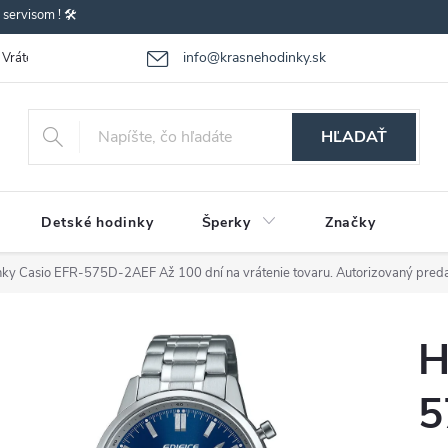
ervisom ! 🛠️
info@krasnehodinky.sk
Vrátenie-výmena tovaru
Reklamácia tovaru
Obchodné podmienky
HĽADAŤ
Detské hodinky
Šperky
Značky
nky Casio EFR-575D-2AEF
Až 100 dní na vrátenie tovaru. Autorizovaný preda
H
5