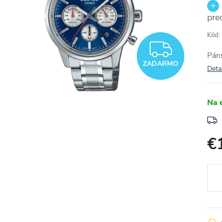
pre
Kód:
ZADA
Páns
ZADARMO
Deta
Na 
€
Jedn
cena