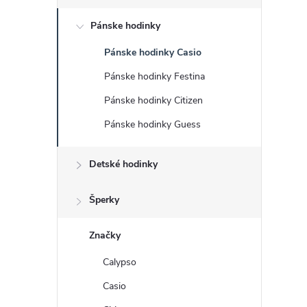
č
Pánske hodinky
n
Pánske hodinky Casio
ý
Pánske hodinky Festina
p
Pánske hodinky Citizen
Pánske hodinky Guess
a
Detské hodinky
n
e
Šperky
l
Značky
Calypso
Casio