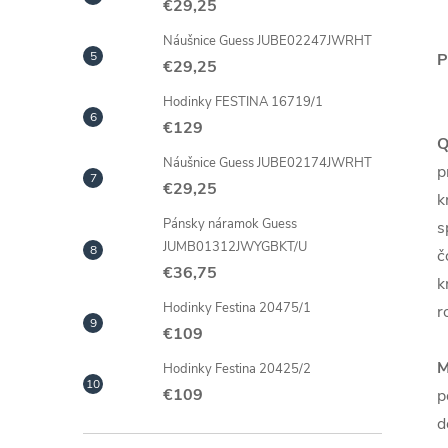
€29,25
Náušnice Guess JUBE02247JWRHT
P
€29,25
Hodinky FESTINA 16719/1
€129
Q
Náušnice Guess JUBE02174JWRHT
p
€29,25
k
Pánsky náramok Guess
s
JUMB01312JWYGBKT/U
č
€36,75
k
Hodinky Festina 20475/1
r
€109
M
Hodinky Festina 20425/2
€109
p
d