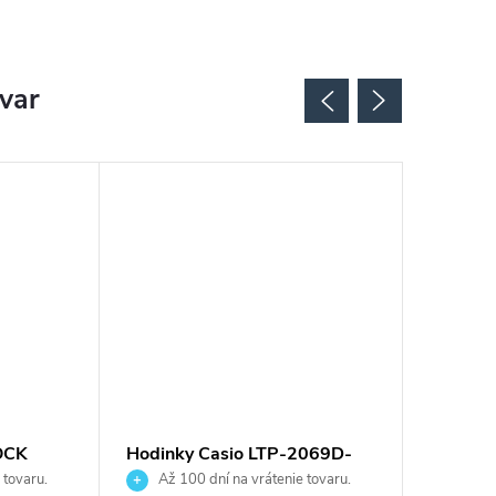
ovar
OCK
Hodinky Casio LTP-2069D-
Hodinky
R
4AVEG
7A2EF
 tovaru.
Až 100 dní na vrátenie tovaru.
Až 10