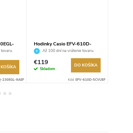
30EGL-
Hodinky Casio EFV-610D-
Hodink
5CVUEF
1AEF
 tovaru.
Až 100 dní na vrátenie tovaru.
Až 10
Autorizovaný predajca.
Autorizov
€74,9
€119
DO KOŠÍKA
 KOŠÍKA
Na exter
Skladom
sklade
-230EGL-9AEF
Kód:
EFV-610D-5CVUEF