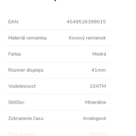
EAN
:
4549526399015
Materiál remienka
:
Kovový remienok
Farba
:
Modrá
Rozmer displeja
:
41mm
Vodotesnosť
:
10ATM
Sklíčko
:
Minerálne
Zobrazenie času
:
Analogové
Tvar displeja
:
Okrúhly