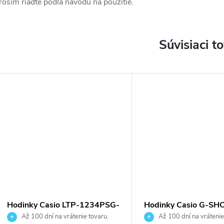
rosím riaďte podľa návodu na použitie.
Súvisiaci t
Hodinky Casio LTP-1234PSG-
Hodinky Casio G-SH
7AEG
GMA-P2100BA-1AE
Až 100 dní na vrátenie tovaru.
Až 100 dní na vrátenie