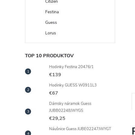
Citizen
Festina
Guess
Lorus
TOP 10 PRODUKTOV
Hodinky Festina 20476/1
€139
Hodinky GUESS W0911L3
€67
Dámsky náramok Guess
JUBB02248JWYGS
€29,25
Náušnice Guess JUBE02247JWYGT