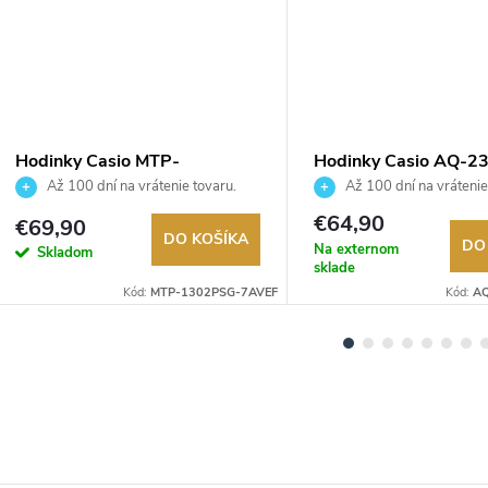
Hodinky Casio MTP-
Hodinky Casio AQ-2
1302PSG-7AVEF
9AEF
Až 100 dní na vrátenie tovaru.
Až 100 dní na vrátenie
Autorizovaný predajca.
Autorizovaný predajca.
€64,90
€69,90
DO KOŠÍKA
DO
Na externom
Skladom
sklade
Kód:
MTP-1302PSG-7AVEF
Kód:
AQ