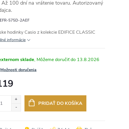
Až 100 dní na vrátenie tovaru. Autorizovaný
dajca.
EFR-575D-2AEF
RMO
ke hodinky Casio z kolekcie
EDIFICE CLASSIC
ilné informácie
externom sklade
13.8.2026
Možnosti doručenia
119
otková
:
PRIDAŤ DO KOŠÍKA