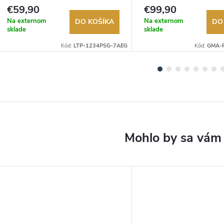
Autorizovaný predajca.
Autorizovaný predajca.
€59,90
€99,90
Na externom
Na externom
DO KOŠÍKA
DO
sklade
sklade
Kód:
LTP-1234PSG-7AEG
Kód:
GMA-
DARMO