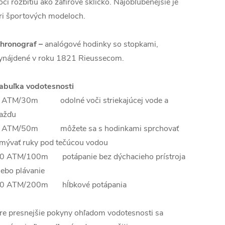
oči rozbitiu ako zafírové sklíčko. Najobľúbenejšie je
ri športových modeloch.
hronograf –
analógové hodinky so stopkami,
ynájdené v roku 1821 Rieussecom.
abuľka vodotesnosti
 ATM/30m odolné voči striekajúcej vode a
ažďu
 ATM/50m môžete sa s hodinkami sprchovať
mývať ruky pod tečúcou vodou
0 ATM/100m potápanie bez dýchacieho prístroja
lebo plávanie
0 ATM/200m hĺbkové potápania
re presnejšie pokyny ohľadom vodotesnosti sa