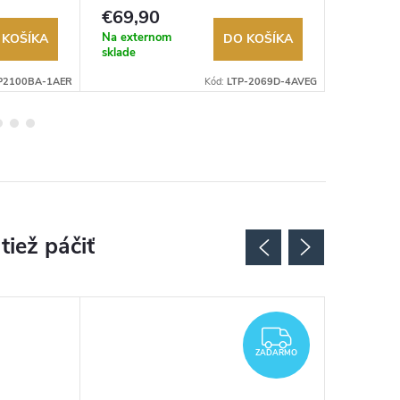
Autorizovaný predajca.
Autorizov
€69,90
€49,9
Na externom
Na exter
 KOŠÍKA
DO KOŠÍKA
sklade
sklade
P2100BA-1AER
Kód:
LTP-2069D-4AVEG
ZADARMO
ZADARMO