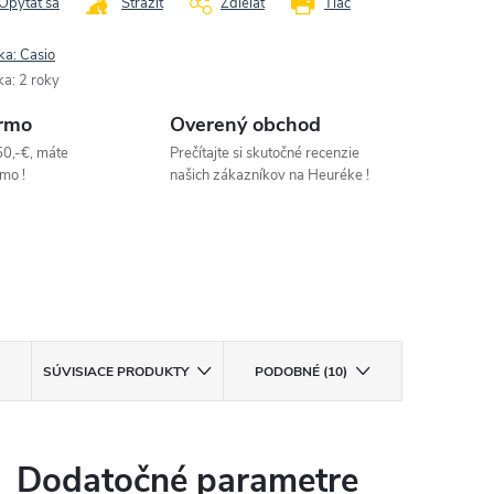
Opýtať sa
Strážiť
Zdieľať
Tlač
ka:
Casio
ka
:
2 roky
rmo
Overený obchod
50,-€, máte
Prečítajte si skutočné recenzie
mo !
našich zákazníkov na Heuréke !
SÚVISIACE PRODUKTY
PODOBNÉ (10)
Dodatočné parametre