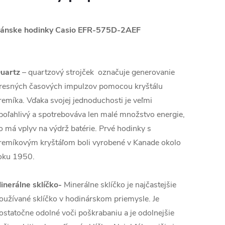
ánske hodinky Casio EFR-575D-2AEF
uartz
– quartzový strojček označuje generovanie
resných časových impulzov pomocou kryštálu
remíka. Vďaka svojej jednoduchosti je veľmi
poľahlivý a spotrebováva len malé množstvo energie,
o má vplyv na výdrž batérie. Prvé hodinky s
remíkovým kryštáľom boli vyrobené v Kanade okolo
oku 1950.
inerálne sklíčko-
Minerálne sklíčko je najčastejšie
oužívané sklíčko v hodinárskom priemysle. Je
ostatočne odolné voči poškrabaniu a je odolnejšie