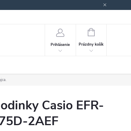
Podmienky ochrany osobných údajov
Blog
NÁKUPNÝ
KOŠÍK
Prázdny košík
Prihlásenie
jca.
odinky Casio EFR-
75D-2AEF