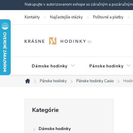
Prejsť
Nakupujte v autorizovanom eshope so záručným a pozáručným s
na
Kontakty
Najčastejšie otázky
Poštovné a platby
obsah
Dámske hodinky
Pánske hodinky
Pánske hodinky
Pánske hodinky Casio
Hodi
Domov
B
Preskočiť
Kategórie
kategórie
o
Dámske hodinky