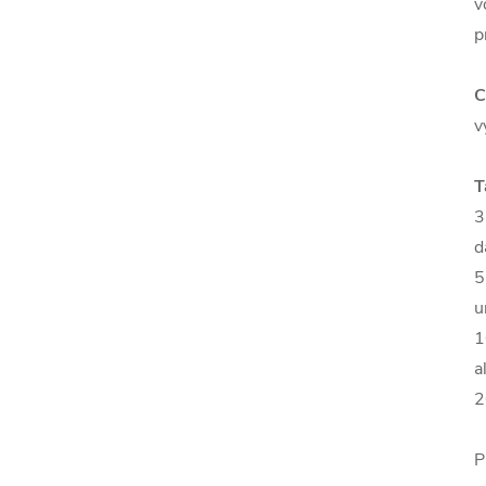
v
p
C
v
T
3
d
5
u
1
a
2
P