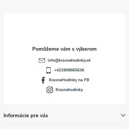
ä
t
i
e
info
@
krasnehodinky.sk
+421908665636
KrasneHodinky na FB
Krasnehodinky
Informácie pre vás