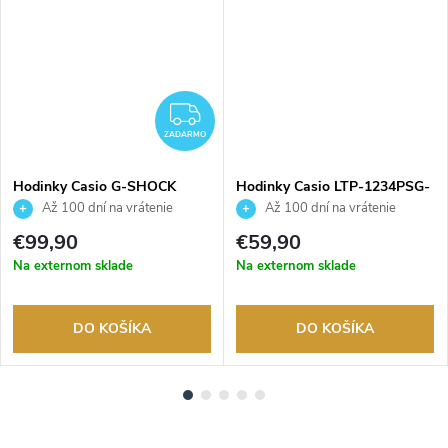
ADARMO
ZADARMO
ZADARMO
Hodinky Casio G-SHOCK
Hodinky Casio LTP-1234PSG-
GMA-P2100M-4AER
7AEG
Až 100 dní na vrátenie
Až 100 dní na vrátenie
tovaru. Autorizovaný predajca.
tovaru. Autorizovaný predajca.
€99,90
€59,90
Na externom sklade
Na externom sklade
DO KOŠÍKA
DO KOŠÍKA