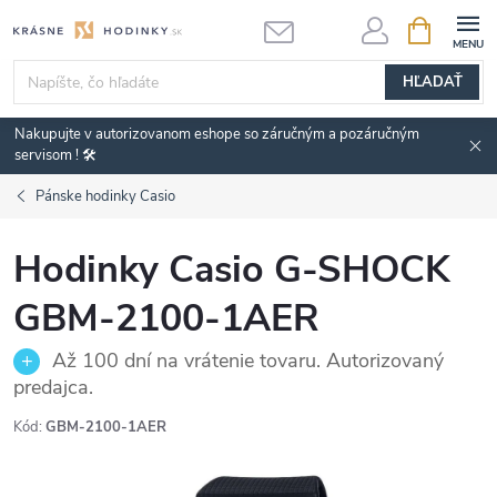
Prejsť
NÁKUPN
KOŠÍK
na
obsah
HĽADAŤ
Nakupujte v autorizovanom eshope so záručným a pozáručným
servisom ! 🛠️
Pánske hodinky Casio
Hodinky Casio G-SHOCK
GBM-2100-1AER
Až 100 dní na vrátenie tovaru. Autorizovaný
predajca.
Kód:
GBM-2100-1AER