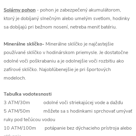
Solárny pohon
- pohon je zabezpečený akumulátorom,
ktorý je dobíjaný slnečným alebo umelým svetlom, hodinky
sa dobíjajú pri bežnom nosení, netreba meniť batériu.
Minerálne sklíčko-
Minerálne sklíčko je najčastejšie
používané sklíčko v hodinárskom priemysle. Je dostatočne
odolné voči poškrabaniu a je odolnejšie voči rozbitiu ako
zafírové sklíčko. Najobľúbenejšie je pri športových
modeloch.
Tabuľka vodotesnosti
3 ATM/30m odolné voči striekajúcej vode a dažďu
5 ATM/50m môžete sa s hodinkami sprchovať umývať
ruky pod tečúcou vodou
10 ATM/100m potápanie bez dýchacieho prístroja alebo