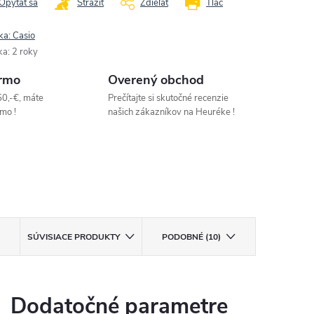
Opýtať sa
Strážiť
Zdieľať
Tlač
ka:
Casio
ka
:
2 roky
rmo
Overený obchod
50,-€, máte
Prečítajte si skutočné recenzie
mo !
našich zákazníkov na Heuréke !
SÚVISIACE PRODUKTY
PODOBNÉ (10)
Dodatočné parametre