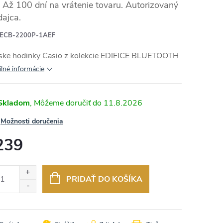
Až 100 dní na vrátenie tovaru. Autorizovaný
dajca.
ECB-2200P-1AEF
RMO
ke hodinky Casio z kolekcie
EDIFICE BLUETOOTH
ilné informácie
Skladom
11.8.2026
Možnosti doručenia
239
otková
:
PRIDAŤ DO KOŠÍKA