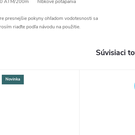
0 ATM/200m hĺbkové potápania
re presnejšie pokyny ohľadom vodotesnosti sa
rosím riaďte podľa návodu na použitie.
Súvisiaci t
Novinka
DARMO