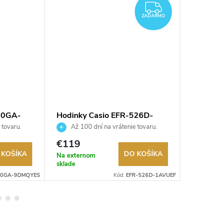
ZADARMO
ZADARMO
30GA-
Hodinky Casio EFR-526D-
Hodink
1AVUEF
 tovaru.
Až 100 dní na vrátenie tovaru.
Až 10
Autorizovaný predajca.
Autorizov
€119
€64,9
 KOŠÍKA
DO KOŠÍKA
Na externom
Na exter
sklade
sklade
30GA-9DMQYES
Kód:
EFR-526D-1AVUEF