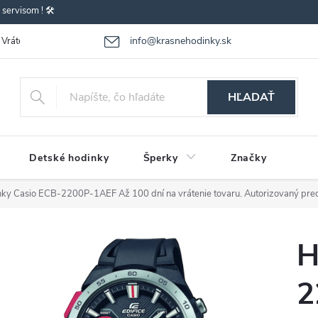
ervisom ! 🛠️
info@krasnehodinky.sk
Vrátenie-výmena tovaru
Reklamácia tovaru
Obchodné podmienky
HĽADAŤ
Detské hodinky
Šperky
Značky
nky Casio ECB-2200P-1AEF
Až 100 dní na vrátenie tovaru. Autorizovaný pre
H
2