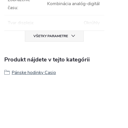
Kombinácia analóg-digitál
času
:
Tvar displeja
:
Okrúhly
VŠETKY PARAMETRE
Produkt nájdete v tejto kategórii
Pánske hodinky Casio