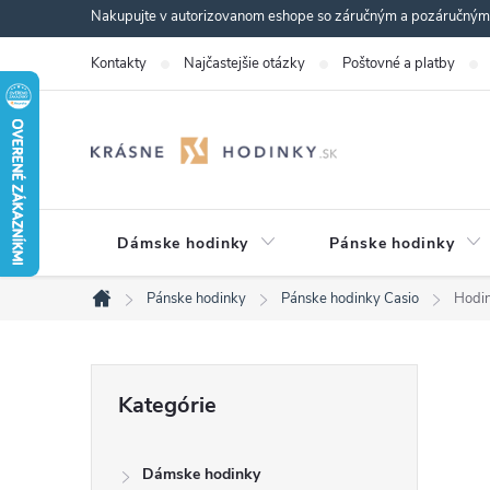
Prejsť
Nakupujte v autorizovanom eshope so záručným a pozáručným s
na
Kontakty
Najčastejšie otázky
Poštovné a platby
obsah
Dámske hodinky
Pánske hodinky
Pánske hodinky
Pánske hodinky Casio
Hodi
Domov
B
Preskočiť
Kategórie
kategórie
o
Dámske hodinky