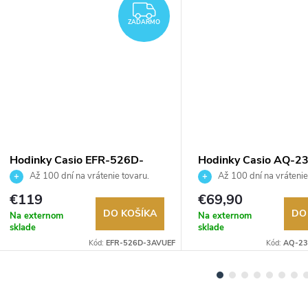
ZADARMO
ZADARMO
Hodinky Casio EFR-526D-
Hodinky Casio AQ-2
3AVUEF
9DMQYES
Až 100 dní na vrátenie tovaru.
Až 100 dní na vrátenie
Autorizovaný predajca.
Autorizovaný predajca.
€119
€69,90
DO KOŠÍKA
DO
Na externom
Na externom
sklade
sklade
Kód:
EFR-526D-3AVUEF
Kód:
AQ-2