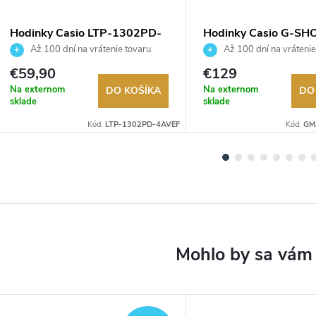
Hodinky Casio LTP-1302PD-
Hodinky Casio G-SH
4AVEF
GMA-P2110-1AER
Až 100 dní na vrátenie tovaru.
Až 100 dní na vrátenie
Autorizovaný predajca.
Autorizovaný predajca.
€59,90
€129
Na externom
Na externom
DO KOŠÍKA
DO
sklade
sklade
Kód:
LTP-1302PD-4AVEF
Kód:
GM