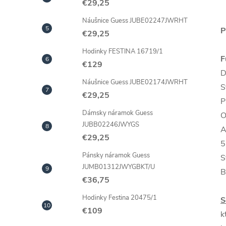
€29,25
Náušnice Guess JUBE02247JWRHT
P
€29,25
Hodinky FESTINA 16719/1
F
€129
D
Náušnice Guess JUBE02174JWRHT
S
€29,25
P
Dámsky náramok Guess
O
JUBB02246JWYGS
A
€29,25
5
Pánsky náramok Guess
S
JUMB01312JWYGBKT/U
B
€36,75
Hodinky Festina 20475/1
S
€109
k