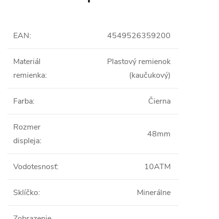
EAN
:
4549526359200
Materiál
Plastový remienok
remienka
:
(kaučukový)
Farba
:
Čierna
Rozmer
48mm
displeja
:
Vodotesnosť
:
10ATM
Sklíčko
:
Minerálne
Zobrazenie