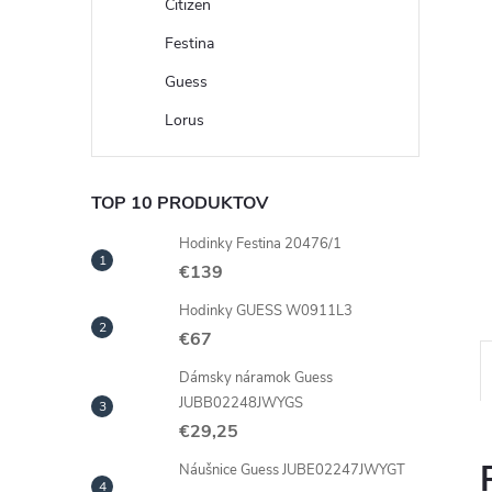
Citizen
Festina
Guess
Lorus
TOP 10 PRODUKTOV
Hodinky Festina 20476/1
€139
Hodinky GUESS W0911L3
€67
Dámsky náramok Guess
JUBB02248JWYGS
€29,25
Náušnice Guess JUBE02247JWYGT