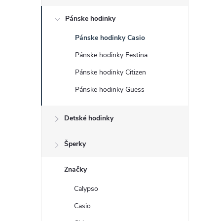
č
Pánske hodinky
n
Pánske hodinky Casio
ý
Pánske hodinky Festina
p
Pánske hodinky Citizen
Pánske hodinky Guess
a
Detské hodinky
n
e
Šperky
l
Značky
Calypso
Casio