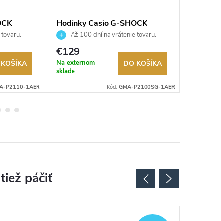
OCK
Hodinky Casio G-SHOCK
Hodink
GMA-P2100SG-1AER
S2110B
 tovaru.
Až 100 dní na vrátenie tovaru.
Až 10
Autorizovaný predajca.
Autorizov
€129
€199
Na externom
Na exter
 KOŠÍKA
DO KOŠÍKA
sklade
sklade
A-P2110-1AER
Kód:
GMA-P2100SG-1AER