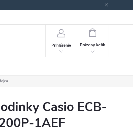
Podmienky ochrany osobných údajov
Blog
NÁKUPNÝ
KOŠÍK
Prázdny košík
Prihlásenie
dajca.
odinky Casio ECB-
200P-1AEF