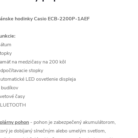
ánske hodinky Casio ECB-2200P-1AEF
unkcie:
átum
topky
amäť na medzičasy na 200 kôl
dpočítavacie stopky
utomatické LED osvetlenie displeja
 budíkov
vetové časy
LUETOOTH
olárny pohon
- pohon je zabezpečený akumulátorom,
torý je dobíjaný slnečným alebo umelým svetlom,