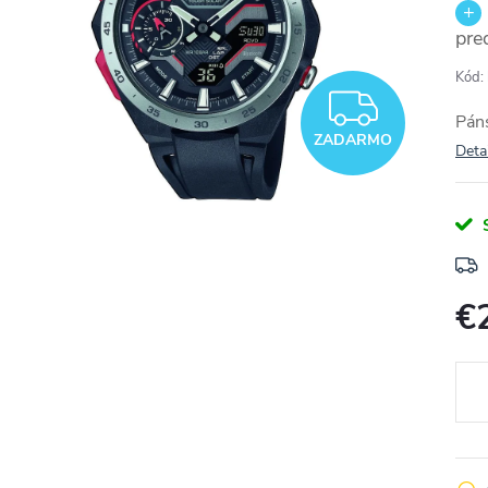
pre
Kód:
ZADA
Páns
ZADARMO
Deta
€
Jedn
cena