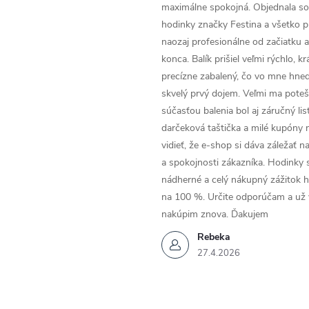
maximálne spokojná. Objednala so
hodinky značky Festina a všetko p
naozaj profesionálne od začiatku 
konca. Balík prišiel veľmi rýchlo, k
precízne zabalený, čo vo mne hneď
skvelý prvý dojem. Veľmi ma poteši
súčasťou balenia bol aj záručný list
darčeková taštička a milé kupóny 
vidieť, že e-shop si dáva záležať n
a spokojnosti zákazníka. Hodinky 
nádherné a celý nákupný zážitok 
na 100 %. Určite odporúčam a už
nakúpim znova. Ďakujem
Rebeka
27.4.2026