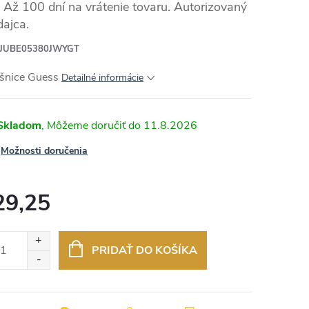
Až 100 dní na vrátenie tovaru. Autorizovaný
dajca.
JUBE05380JWYGT
šnice Guess
Detailné informácie
Skladom
11.8.2026
Možnosti doručenia
29,25
otková
:
PRIDAŤ DO KOŠÍKA