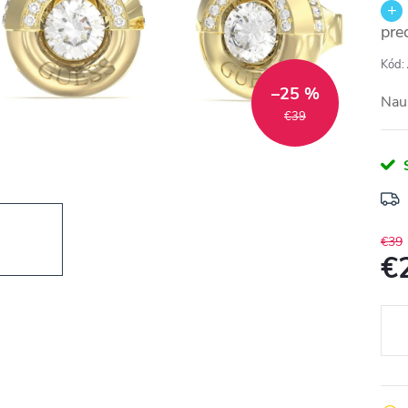
pre
Kód:
–25 %
Nau
€39
€39
€
Jedn
cena