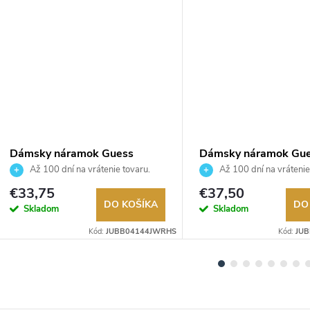
Dámsky náramok Guess
Dámsky náramok Gu
JUBB04144JWRHS
JUBB04557JWRHS
Až 100 dní na vrátenie tovaru.
Až 100 dní na vrátenie
Autorizovaný predajca.
Autorizovaný predajca.
€33,75
€37,50
DO KOŠÍKA
DO
Skladom
Skladom
Kód:
JUBB04144JWRHS
Kód:
JU