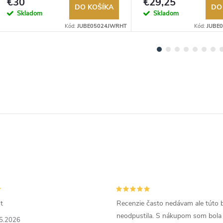
€30
€29,25
DO KOŠÍKA
DO
Skladom
Skladom
Kód:
JUBE05024JWRHT
Kód:
JUBE
t
Recenzie často nedávam ale túto 
neodpustila. S nákupom som bola
5.2026