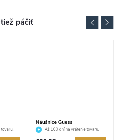
Náušnice Guess
Náušnic
T
JUBE02247JWYGT
JUBE0
 tovaru.
Až 100 dní na vrátenie tovaru.
Až 10
Autorizovaný predajca.
Autorizov