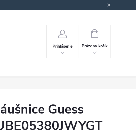
Podmienky ochrany osobných údajov
Blog
NÁKUPNÝ
KOŠÍK
Prázdny košík
Prihlásenie
áušnice Guess
UBE05380JWYGT