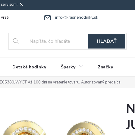
ervisom ! 🛠️
info@krasnehodinky.sk
Vrátenie-výmena tovaru
Reklamácia tovaru
Obchodné podmienky
HĽADAŤ
Detské hodinky
Šperky
Značky
UBE05380JWYGT
Až 100 dní na vrátenie tovaru. Autorizovaný predajca.
N
J