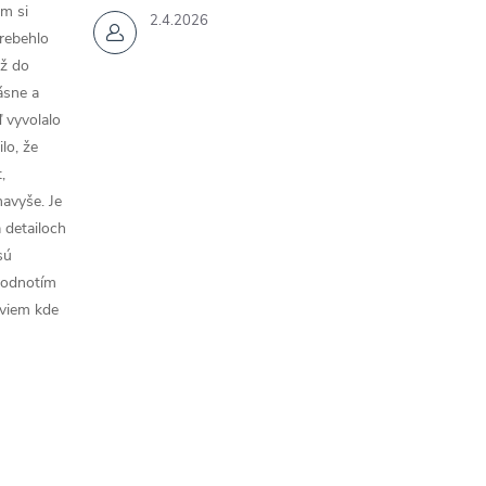
m si
2.4.2026
rebehlo
až do
rásne a
 vyvolalo
lo, že
,
navyše. Je
a detailoch
sú
hodnotím
 viem kde