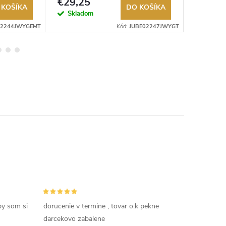
€29,25
€45
 KOŠÍKA
DO KOŠÍKA
Skladom
Sklad
02244JWYGEMT
Kód:
JUBE02247JWYGT
by som si
dorucenie v termine , tovar o.k pekne
darcekovo zabalene