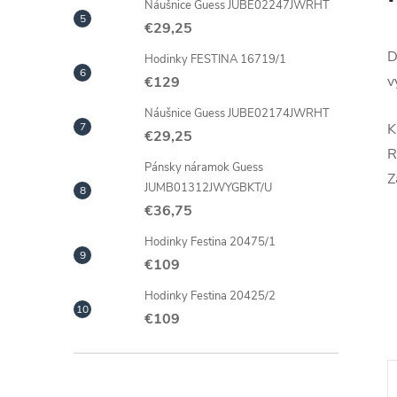
Náušnice Guess JUBE02247JWRHT
€29,25
D
Hodinky FESTINA 16719/1
v
€129
Náušnice Guess JUBE02174JWRHT
K
€29,25
R
Pánsky náramok Guess
Z
JUMB01312JWYGBKT/U
€36,75
Hodinky Festina 20475/1
€109
Hodinky Festina 20425/2
€109