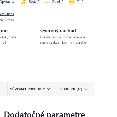
Opýtať sa
Strážiť
Zdieľať
Tlač
ka:
Guess
ka
:
2 roky
rmo
Overený obchod
50,-€, máte
Prečítajte si skutočné recenzie
mo !
našich zákazníkov na Heuréke !
SÚVISIACE PRODUKTY
PODOBNÉ (10)
Dodatočné parametre