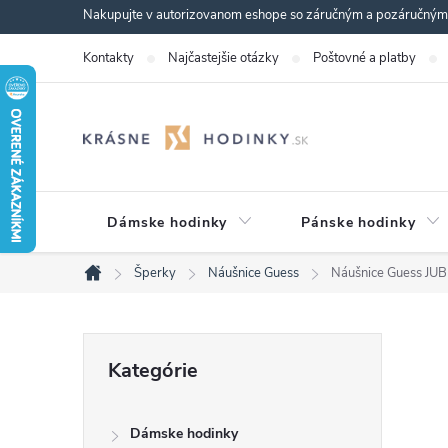
Prejsť
Nakupujte v autorizovanom eshope so záručným a pozáručným s
na
Kontakty
Najčastejšie otázky
Poštovné a platby
obsah
Dámske hodinky
Pánske hodinky
Šperky
Náušnice Guess
Náušnice Guess J
Domov
B
Preskočiť
Kategórie
kategórie
o
Dámske hodinky