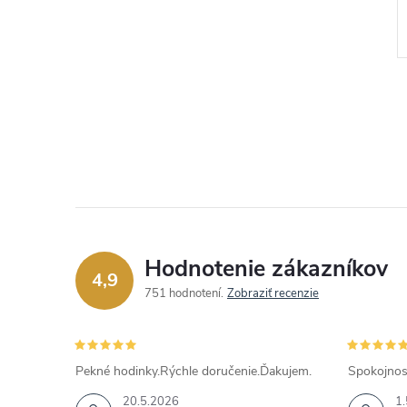
€29,25
DO KOŠÍKA
DO KOŠÍKA
Skladom
Kód:
JUBE06210JWRHT
Kód:
JUBE02158JWYGT
Hodnotenie zákazníkov
4,9
751 hodnotení
Zobraziť recenzie
Pekné hodinky.Rýchle doručenie.Ďakujem.
Spokojnos
20.5.2026
1.