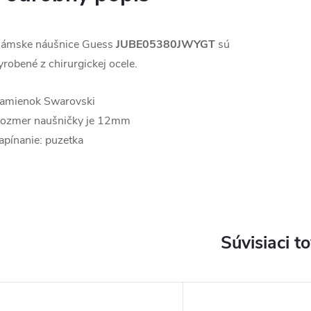
ámske náušnice Guess
JUBE05380JWYGT
sú
yrobené
z chirurgickej ocele.
amienok Swarovski
ozmer naušničky je 12mm
apínanie: puzetka
Súvisiaci t