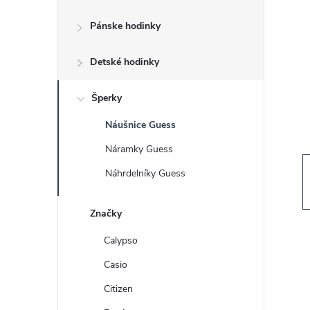
č
Pánske hodinky
n
Detské hodinky
ý
p
Šperky
Náušnice Guess
a
Náramky Guess
n
Náhrdelníky Guess
e
Značky
l
Calypso
Casio
Citizen