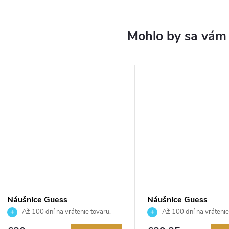
Náušnice Guess
Náušnice Guess
JUBE05024JWRHT
JUBE02244JWYGEM
Až 100 dní na vrátenie tovaru.
Až 100 dní na vrátenie
Autorizovaný predajca.
Autorizovaný predajca.