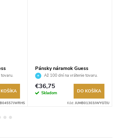
ess
Pánsky náramok Guess
Dámsky
JUMB01303JWYGT/U
JUBB0
 tovaru.
Až 100 dní na vrátenie tovaru.
Až 10
Autorizovaný predajca.
Autorizov
€36,75
€29,2
 KOŠÍKA
DO KOŠÍKA
Skladom
Sklad
BB04557JWRHS
Kód:
JUMB01303JWYGT/U