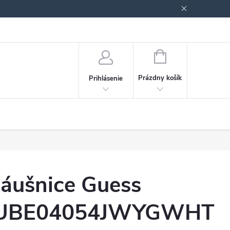
Podmienky ochrany osobných údajov
Blog
NÁKUPNÝ
KOŠÍK
Prázdny košík
Prihlásenie
áušnice Guess
UBE04054JWYGWHT