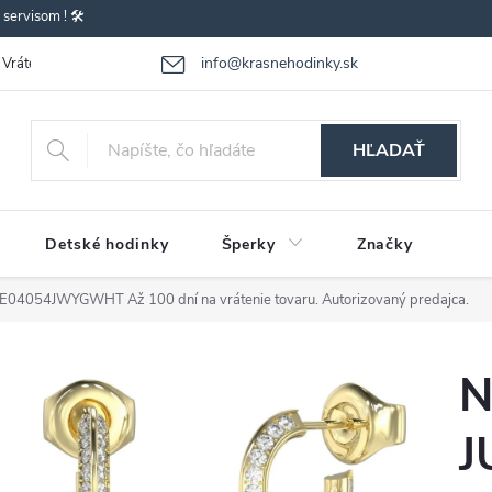
ervisom ! 🛠️
info@krasnehodinky.sk
Vrátenie-výmena tovaru
Reklamácia tovaru
Obchodné podmienky
HĽADAŤ
Detské hodinky
Šperky
Značky
JUBE04054JWYGWHT
Až 100 dní na vrátenie tovaru. Autorizovaný predajca.
N
J