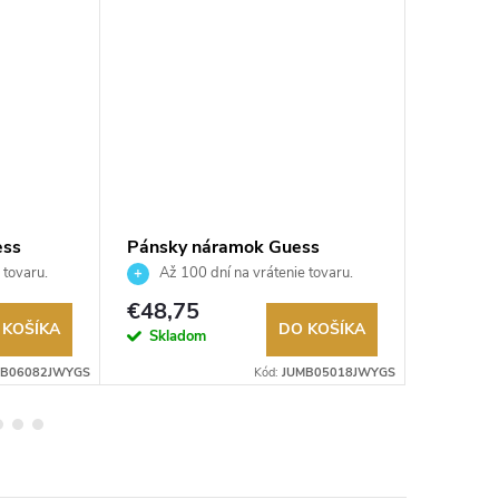
ess
Pánsky náramok Guess
Dámsky
JUMB05018JWYGS
JUBB0
 tovaru.
Až 100 dní na vrátenie tovaru.
Až 10
Autorizovaný predajca.
Autorizov
€48,75
€41,2
 KOŠÍKA
DO KOŠÍKA
Skladom
Sklad
BB06082JWYGS
Kód:
JUMB05018JWYGS