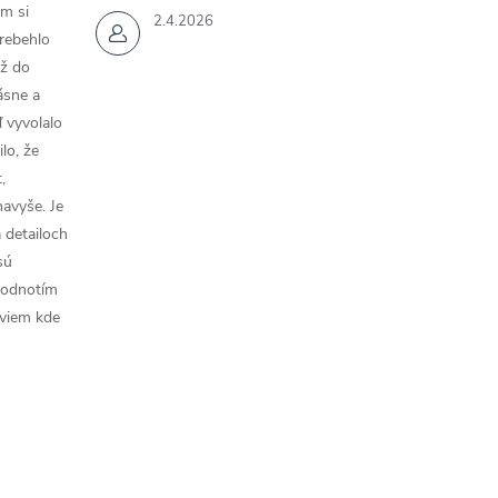
m si
2.4.2026
rebehlo
až do
rásne a
 vyvolalo
lo, že
,
navyše. Je
a detailoch
sú
hodnotím
 viem kde