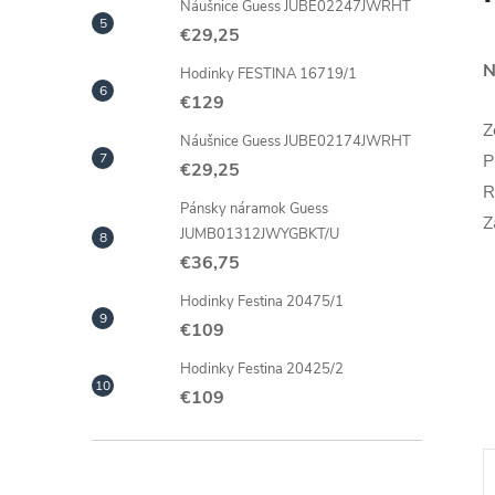
Náušnice Guess JUBE02247JWRHT
€29,25
N
Hodinky FESTINA 16719/1
€129
Z
Náušnice Guess JUBE02174JWRHT
P
€29,25
R
Pánsky náramok Guess
Z
JUMB01312JWYGBKT/U
€36,75
Hodinky Festina 20475/1
€109
Hodinky Festina 20425/2
€109