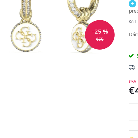
pre
Kód:
–25 %
Dám
€55
€55
€
Jedn
cena