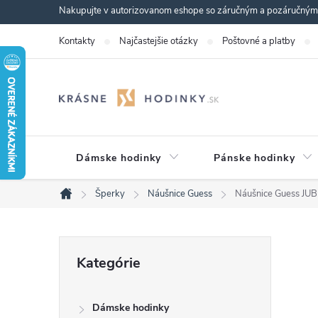
Prejsť
Nakupujte v autorizovanom eshope so záručným a pozáručným s
na
Kontakty
Najčastejšie otázky
Poštovné a platby
obsah
Dámske hodinky
Pánske hodinky
Šperky
Náušnice Guess
Náušnice Guess 
Domov
B
Preskočiť
Kategórie
kategórie
o
Dámske hodinky