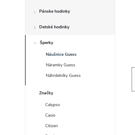
č
Pánske hodinky
n
Detské hodinky
ý
p
Šperky
Náušnice Guess
a
Náramky Guess
n
Náhrdelníky Guess
e
Značky
l
Calypso
Casio
Citizen