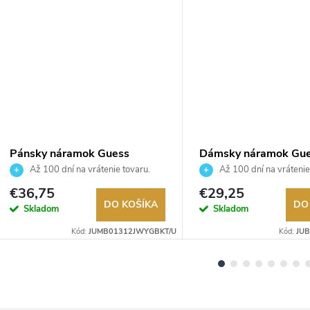
Pánsky náramok Guess
Dámsky náramok Gu
JUMB01312JWYGBKT/U
JUBB06082JWYGS
Až 100 dní na vrátenie tovaru.
Až 100 dní na vrátenie
Autorizovaný predajca.
Autorizovaný predajca.
€36,75
€29,25
DO KOŠÍKA
DO
Skladom
Skladom
Kód:
JUMB01312JWYGBKT/U
Kód:
JU