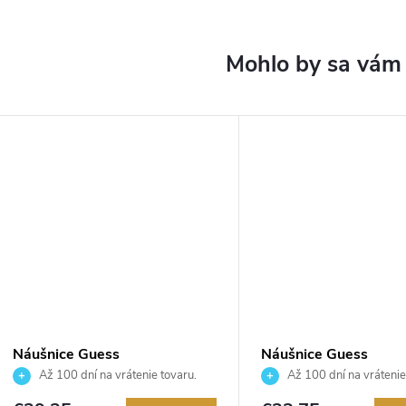
Náušnice Guess
Náušnice Guess
JUBE02174JWRHT
JUBE03299JWRHT
Až 100 dní na vrátenie tovaru.
Až 100 dní na vrátenie
Autorizovaný predajca.
Autorizovaný predajca.