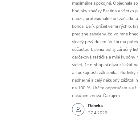
maximálne spokojná. Objednala so
hodinky značky Festina a všetko p
naozaj profesionálne od začiatku 
konca. Balík prišiel veľmi rýchlo, k
precízne zabalený, čo vo mne hneď
skvelý prvý dojem. Veľmi ma poteši
súčasťou balenia bol aj záručný list
darčeková taštička a milé kupóny 
vidieť, že e-shop si dáva záležať n
a spokojnosti zákazníka. Hodinky 
nádherné a celý nákupný zážitok 
na 100 %. Určite odporúčam a už
nakúpim znova. Ďakujem
Rebeka
27.4.2026