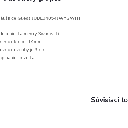
áušnice Guess
JUBE04054JWYGWHT
dobenie: kamienky Swarovski
riemer kruhu: 14mm
ozmer ozdoby je 9mm
apínanie: puzetka
Súvisiaci t