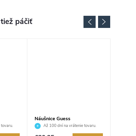
Náušnice Guess
Náušnic
JUBE02244JWYGEMT
JUBE0
 tovaru.
Až 100 dní na vrátenie tovaru.
Až 10
Autorizovaný predajca.
Autorizov