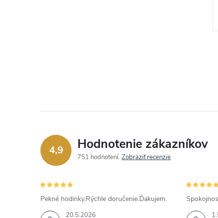
€29,25
DO KOŠÍKA
DO KOŠÍKA
Skladom
Kód:
JUBE02135JWRHT
Kód:
JUBE03129JWYGT
Hodnotenie zákazníkov
4,9
751 hodnotení
Zobraziť recenzie
Pekné hodinky.Rýchle doručenie.Ďakujem.
Spokojnos
20.5.2026
1.