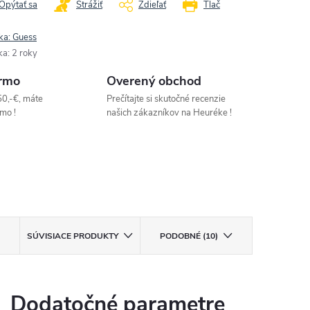
Opýtať sa
Strážiť
Zdieľať
Tlač
ka:
Guess
ka
:
2 roky
rmo
Overený obchod
50,-€, máte
Prečítajte si skutočné recenzie
mo !
našich zákazníkov na Heuréke !
SÚVISIACE PRODUKTY
PODOBNÉ (10)
Dodatočné parametre