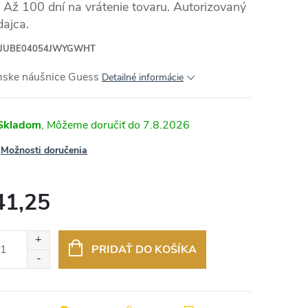
Až 100 dní na vrátenie tovaru. Autorizovaný
dajca.
JUBE04054JWYGWHT
ske náušnice Guess
Detailné informácie
Skladom
7.8.2026
Možnosti doručenia
41,25
otková
:
PRIDAŤ DO KOŠÍKA