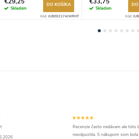
€29,25
€33,75
DO KOŠÍKA
DO
Skladom
Skladom
Kód:
JUBE02174JWRHT
Kód:
JU
t
Recenzie často nedávam ale túto 
neodpustila. S nákupom som bola
5.2026