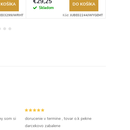
€29,25
€26,2
 KOŠÍKA
DO KOŠÍKA
Skladom
Sklad
BE03299JWRHT
Kód:
JUBE02244JWYGEMT
by som si
dorucenie v termine , tovar o.k pekne
darcekovo zabalene