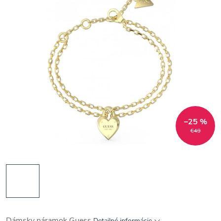
–25 %
€49
Dámsky náramok Guess
Detailné informácie