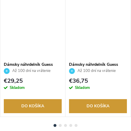
Dámsky náhrdelník Guess
Dámsky náhrdelník Guess
JUBN06232JWRHT
JUBN02245JWRHAQT
Až 100 dní na vrátenie
Až 100 dní na vrátenie
tovaru. Autorizovaný predajca.
tovaru. Autorizovaný predajca.
€29,25
€36,75
Skladom
Skladom
DO KOŠÍKA
DO KOŠÍKA