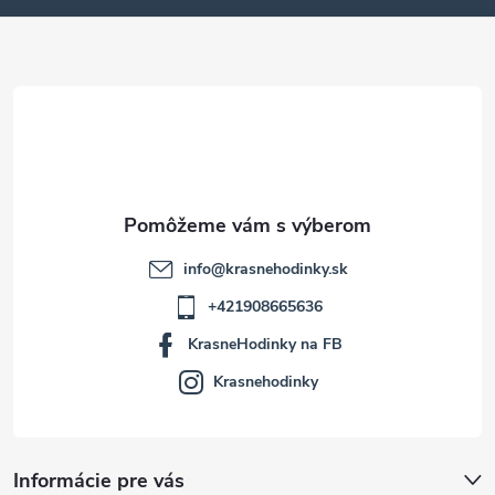
ä
t
i
e
info
@
krasnehodinky.sk
+421908665636
KrasneHodinky na FB
Krasnehodinky
Informácie pre vás