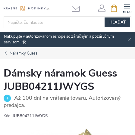
Prejsť
NÁKUPN
KOŠÍK
na
obsah
HĽADAŤ
Nakupujte v autorizovanom eshope so záručným a pozáručným
servisom ! 🛠️
Náramky Guess
Dámsky náramok Guess
JUBB04211JWYGS
Až 100 dní na vrátenie tovaru. Autorizovaný
predajca.
Kód:
JUBB04211JWYGS