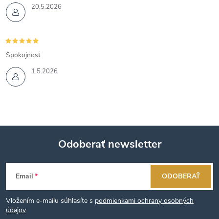
20.5.2026
Spokojnost
1.5.2026
Odoberať newsletter
Z
Email
ODOBERAŤ
á
Vložením e-mailu súhlasíte s
podmienkami ochrany osobných
p
údajov