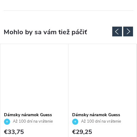
Dámsky náramok Guess
Dámsky náramok Guess
JUBB05531JWYGS
JUBB06202JWYGS
Až 100 dní na vrátenie
Až 100 dní na vrátenie
tovaru. Autorizovaný predajca.
tovaru. Autorizovaný predajca.
€33,75
€29,25