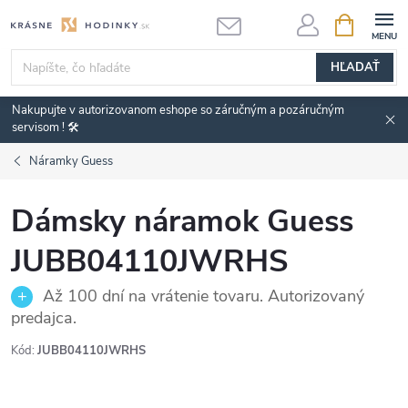
Prejsť
NÁKUPN
KOŠÍK
na
obsah
HĽADAŤ
Nakupujte v autorizovanom eshope so záručným a pozáručným
servisom ! 🛠️
Náramky Guess
Dámsky náramok Guess
JUBB04110JWRHS
Až 100 dní na vrátenie tovaru. Autorizovaný
predajca.
Kód:
JUBB04110JWRHS