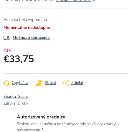
Položka bola vypredaná…
Momentálne nedostupné
Možnosti doručenia
€45
€33,75
Jednotková
cena:
Opýtať sa
Strážiť
Zdieľať
Značka:
Guess
Záruka
:
2 roky
Autorizovaný predajca
Poskytujeme záručný a pozáručný servis na všetky značky, v
našom eshope !