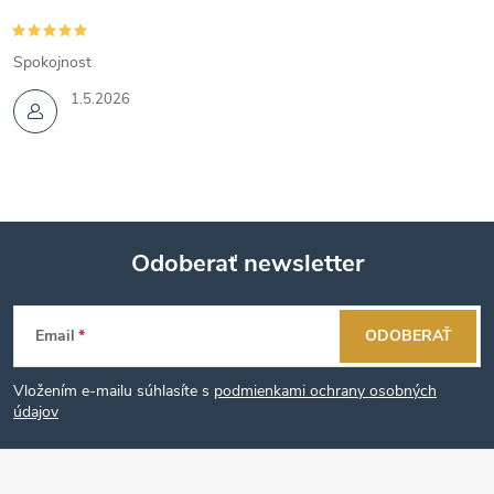
Spokojnost
1.5.2026
Odoberať newsletter
Z
Email
ODOBERAŤ
á
Vložením e-mailu súhlasíte s
podmienkami ochrany osobných
p
údajov
ä