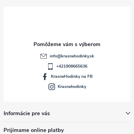
t
i
e
info
@
krasnehodinky.sk
+421908665636
KrasneHodinky na FB
Krasnehodinky
Informácie pre vás
Prijímame online platby