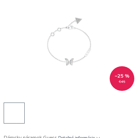
–25 %
€45
Dámsky náramok Guess
Detailné informácie