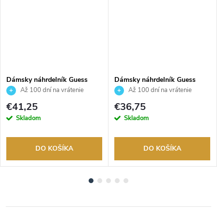
Dámsky náhrdelník Guess
Dámsky náhrdelník Guess
JUBN04649JWYGT
JUBN06245JWRHT
Až 100 dní na vrátenie
Až 100 dní na vrátenie
tovaru. Autorizovaný predajca.
tovaru. Autorizovaný predajca.
€41,25
€36,75
Skladom
Skladom
DO KOŠÍKA
DO KOŠÍKA