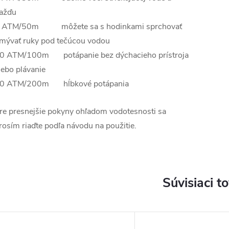
ažďu
 ATM/50m môžete sa s hodinkami sprchovať
mývať ruky pod tečúcou vodou
0 ATM/100m potápanie bez dýchacieho prístroja
lebo plávanie
0 ATM/200m hĺbkové potápania
re presnejšie pokyny ohľadom vodotesnosti sa
rosím riaďte podľa návodu na použitie.
Súvisiaci t