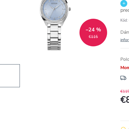
pre
Kód:
–24 %
Dám
€115
info
Pol
Mom
€11
€
Jedn
cena