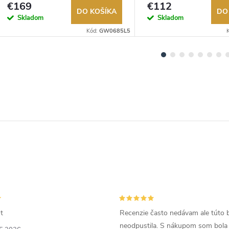
€169
€112
DO KOŠÍKA
DO
Skladom
Skladom
Kód:
GW0685L5
t
Recenzie často nedávam ale túto 
neodpustila. S nákupom som bola