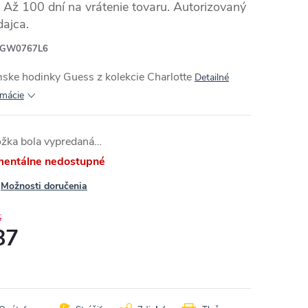
Až 100 dní na vrátenie tovaru. Autorizovaný
dajca.
GW0767L6
ske hodinky Guess z kolekcie Charlotte
Detailné
rmácie
ožka bola vypredaná…
entálne nedostupné
Možnosti doručenia
5
87
otková
: