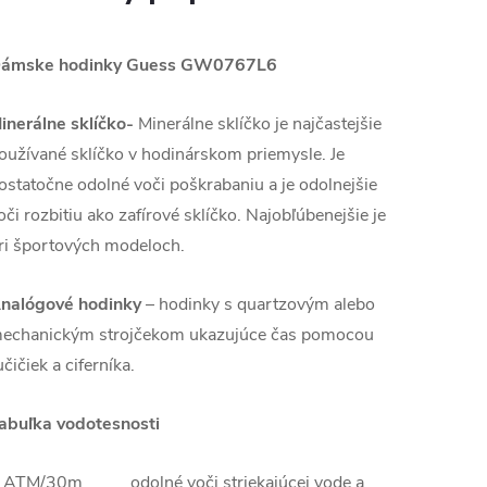
ámske hodinky Guess GW0767L6
inerálne sklíčko-
Minerálne sklíčko je najčastejšie
oužívané sklíčko v hodinárskom priemysle. Je
ostatočne odolné voči poškrabaniu a je odolnejšie
oči rozbitiu ako zafírové sklíčko. Najobľúbenejšie je
ri športových modeloch.
nalógové hodinky
–
hodinky s quartzovým alebo
echanickým strojčekom ukazujúce čas pomocou
učičiek a ciferníka.
abuľka vodotesnosti
 ATM/30m odolné voči striekajúcej vode a