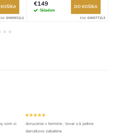
€149
€112
 KOŠÍKA
DO KOŠÍKA
Skladom
Sklad
Kód:
GW0931L1
Kód:
GW0772L3
by som si
dorucenie v termine , tovar o.k pekne
darcekovo zabalene