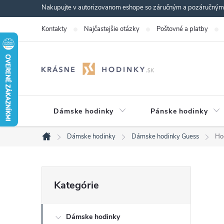
Prejsť
Nakupujte v autorizovanom eshope so záručným a pozáručným s
na
Kontakty
Najčastejšie otázky
Poštovné a platby
obsah
Dámske hodinky
Pánske hodinky
Dámske hodinky
Dámske hodinky Guess
Ho
Domov
B
Preskočiť
Kategórie
kategórie
o
Dámske hodinky