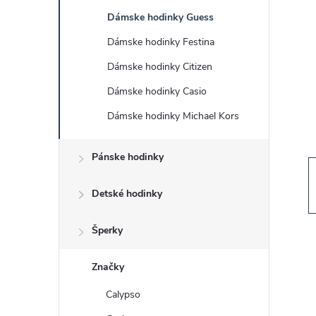
č
Dámske hodinky Guess
n
Dámske hodinky Festina
ý
Dámske hodinky Citizen
Dámske hodinky Casio
p
Dámske hodinky Michael Kors
a
Pánske hodinky
n
Detské hodinky
e
Šperky
l
Značky
Calypso