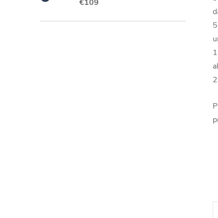
€109
d
5
u
1
a
2
P
p