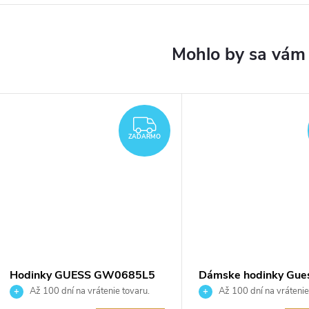
ZADARMO
ZADARMO
Hodinky GUESS GW0685L5
Dámske hodinky Gue
GW0931L1
Až 100 dní na vrátenie tovaru.
Až 100 dní na vrátenie
Autorizovaný predajca.
Autorizovaný predajca.