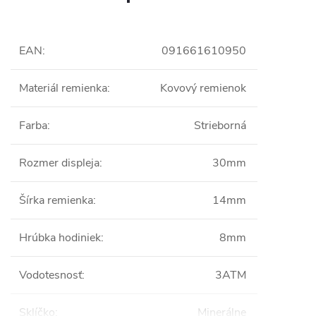
EAN
:
091661610950
Materiál remienka
:
Kovový remienok
Farba
:
Strieborná
Rozmer displeja
:
30mm
Šírka remienka
:
14mm
Hrúbka hodiniek
:
8mm
Vodotesnosť
:
3ATM
Sklíčko
:
Minerálne