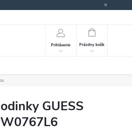
Podmienky ochrany osobných údajov
Blog
NÁKUPNÝ
KOŠÍK
Prázdny košík
Prihlásenie
ca.
odinky GUESS
W0767L6