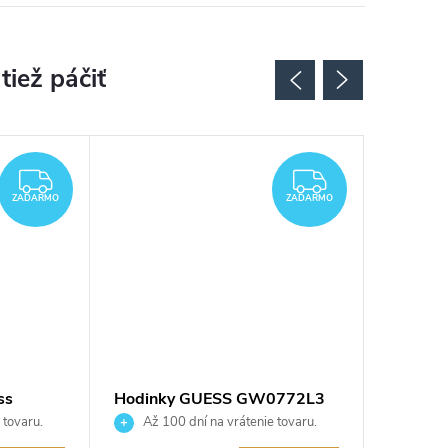
ZADARMO
ZADARMO
ZADARMO
ZADARMO
ss
Hodinky GUESS GW0772L3
Dámske
GW065
 tovaru.
Až 100 dní na vrátenie tovaru.
Až 10
Autorizovaný predajca.
Autorizov