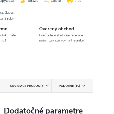
Opýtať sa
Strážiť
Zdieľať
Tlač
ka:
Guess
ka
:
2 roky
rmo
Overený obchod
50,-€, máte
Prečítajte si skutočné recenzie
mo !
našich zákazníkov na Heuréke !
SÚVISIACE PRODUKTY
PODOBNÉ (10)
Dodatočné parametre