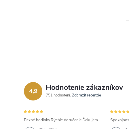
€102
DO KOŠÍKA
DO KOŠÍKA
Skladom
Kód:
GW0989L2
Kód:
GW0987L1
Hodnotenie zákazníkov
4,9
751 hodnotení
Zobraziť recenzie
Pekné hodinky.Rýchle doručenie.Ďakujem.
Spokojnos