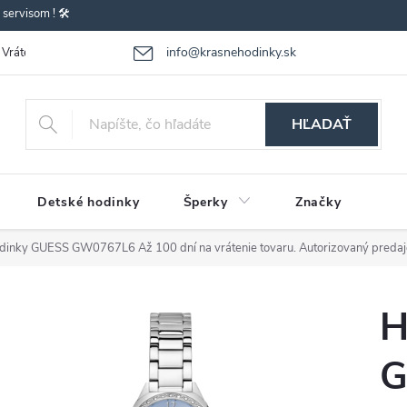
ervisom ! 🛠️
info@krasnehodinky.sk
Vrátenie-výmena tovaru
Reklamácia tovaru
Obchodné podmienky
HĽADAŤ
Detské hodinky
Šperky
Značky
dinky GUESS GW0767L6
Až 100 dní na vrátenie tovaru. Autorizovaný predaj
H
G