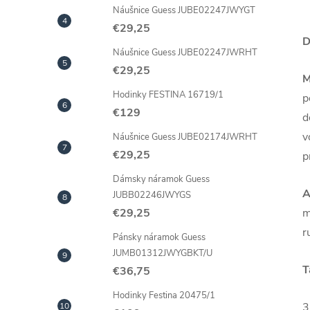
Náušnice Guess JUBE02247JWYGT
€29,25
D
Náušnice Guess JUBE02247JWRHT
€29,25
M
Hodinky FESTINA 16719/1
p
€129
d
v
Náušnice Guess JUBE02174JWRHT
€29,25
p
Dámsky náramok Guess
A
JUBB02246JWYGS
m
€29,25
r
Pánsky náramok Guess
JUMB01312JWYGBKT/U
T
€36,75
Hodinky Festina 20475/1
3