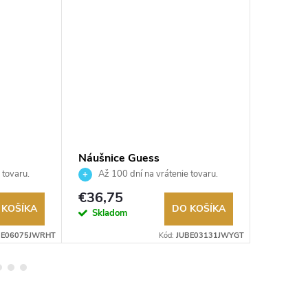
Náušnice Guess
Náušnic
JUBE03131JWYGT
JUBE0
 tovaru.
Až 100 dní na vrátenie tovaru.
Až 10
Autorizovaný predajca.
Autorizov
€36,75
€36,7
 KOŠÍKA
DO KOŠÍKA
Skladom
Sklad
BE06075JWRHT
Kód:
JUBE03131JWYGT