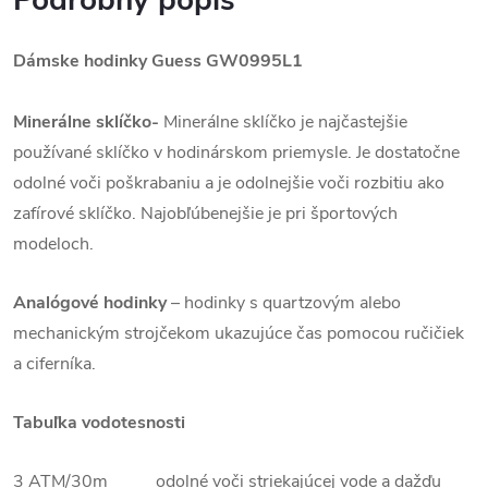
Podrobný popis
Dámske hodinky Guess GW0995L1
Minerálne sklíčko-
Minerálne sklíčko je najčastejšie
používané sklíčko v hodinárskom priemysle. Je dostatočne
odolné voči poškrabaniu a je odolnejšie voči rozbitiu ako
zafírové sklíčko. Najobľúbenejšie je pri športových
modeloch.
Analógové hodinky
–
hodinky s quartzovým alebo
mechanickým strojčekom ukazujúce čas pomocou ručičiek
a ciferníka.
Tabuľka vodotesnosti
3 ATM/30m odolné voči striekajúcej vode a dažďu