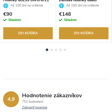
Hodinky GUESS GW0767L1
Dámske hodinky Guess
GW0616L2
Až 100 dní na vrátenie
Až 100 dní na vrátenie
tovaru. Autorizovaný predajca.
tovaru. Autorizovaný predajca.
€90
€148
Skladom
Skladom
DO KOŠÍKA
DO KOŠÍKA
Hodnotenie zákazníkov
4,9
751 hodnotení
Zobraziť recenzie