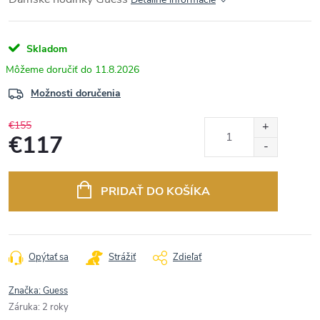
Skladom
11.8.2026
Možnosti doručenia
€155
€117
Jednotková
cena:
PRIDAŤ DO KOŠÍKA
Opýtať sa
Strážiť
Zdieľať
Značka:
Guess
Záruka
:
2 roky