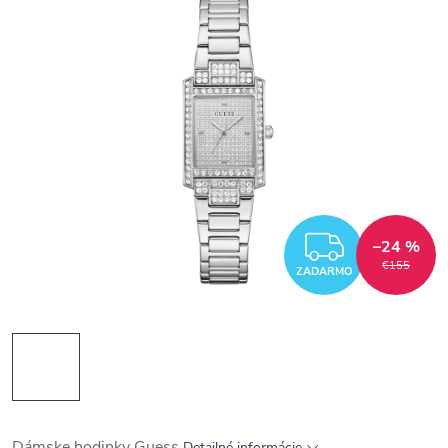
ZADAR
–24 %
€155
ZADARMO
Dámske hodinky Guess
Detailné informácie