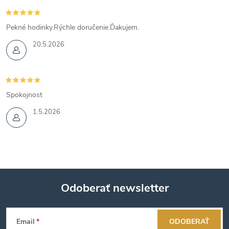
Pekné hodinky.Rýchle doručenie.Ďakujem.
20.5.2026
Spokojnost
1.5.2026
Odoberať newsletter
Z
Email
ODOBERAŤ