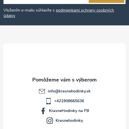
á
Vložením e-mailu súhlasíte s
podmienkami ochrany osobných
p
údajov
ä
t
i
e
info
@
krasnehodinky.sk
+421908665636
KrasneHodinky na FB
Krasnehodinky