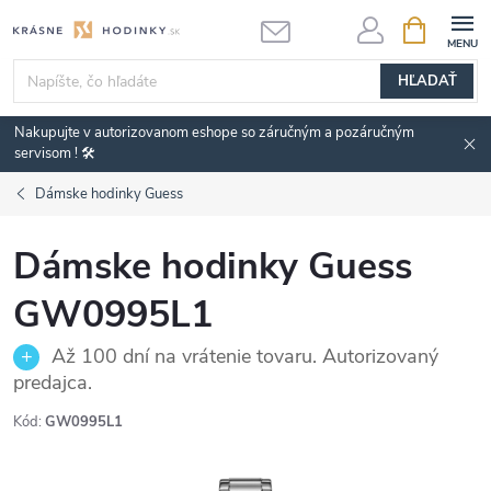
Prejsť
NÁKUPN
KOŠÍK
na
obsah
HĽADAŤ
Nakupujte v autorizovanom eshope so záručným a pozáručným
servisom ! 🛠️
Dámske hodinky Guess
Dámske hodinky Guess
GW0995L1
Až 100 dní na vrátenie tovaru. Autorizovaný
predajca.
Kód:
GW0995L1