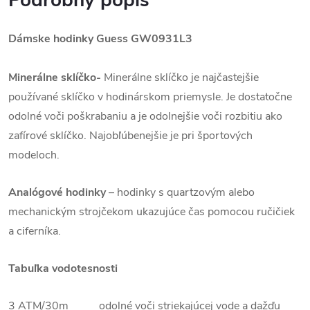
Podrobný popis
Dámske hodinky Guess GW0931L3
Minerálne sklíčko-
Minerálne sklíčko je najčastejšie
používané sklíčko v hodinárskom priemysle. Je dostatočne
odolné voči poškrabaniu a je odolnejšie voči rozbitiu ako
zafírové sklíčko. Najobľúbenejšie je pri športových
modeloch.
Analógové hodinky
–
hodinky s quartzovým alebo
mechanickým strojčekom ukazujúce čas pomocou ručičiek
a ciferníka.
Tabuľka vodotesnosti
3 ATM/30m odolné voči striekajúcej vode a dažďu