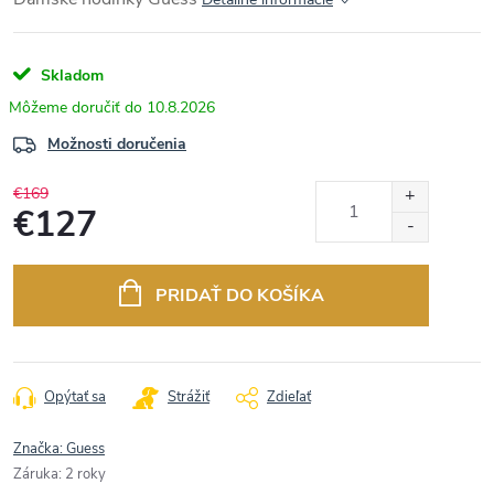
Skladom
10.8.2026
Možnosti doručenia
€169
€127
Jednotková
cena:
PRIDAŤ DO KOŠÍKA
Opýtať sa
Strážiť
Zdieľať
Značka:
Guess
Záruka
:
2 roky