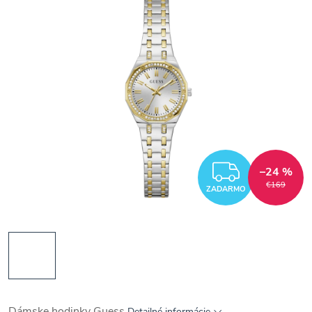
ZADAR
–24 %
€169
ZADARMO
Dámske hodinky Guess
Detailné informácie