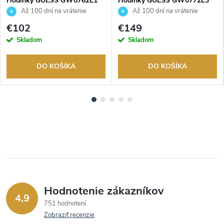
Hodinky GUESS GW0762L1
Hodinky GUESS GW0772L3
Až 100 dní na vrátenie
Až 100 dní na vrátenie
tovaru. Autorizovaný predajca.
tovaru. Autorizovaný predajca.
€102
€149
Skladom
Skladom
DO KOŠÍKA
DO KOŠÍKA
Hodnotenie zákazníkov
4,9
751 hodnotení
Zobraziť recenzie