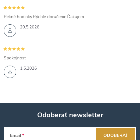
Pekné hodinky.Rýchle doručenie.Ďakujem.
20.5.2026
Spokojnost
1.5.2026
Odoberať newsletter
Z
Email
ODOBERAŤ