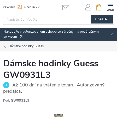
Prejsť
NÁKUPN
KOŠÍK
na
obsah
HĽADAŤ
Nakupujte v autorizovanom eshope so záručným a pozáručným
servisom ! 🛠️
Dámske hodinky Guess
Dámske hodinky Guess
GW0931L3
Až 100 dní na vrátenie tovaru. Autorizovaný
predajca.
Kód:
GW0931L3