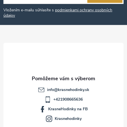
á
Vložením e-mailu súhlasíte s
podmienkami ochrany osobných
p
údajov
ä
t
i
e
info
@
krasnehodinky.sk
+421908665636
KrasneHodinky na FB
Krasnehodinky