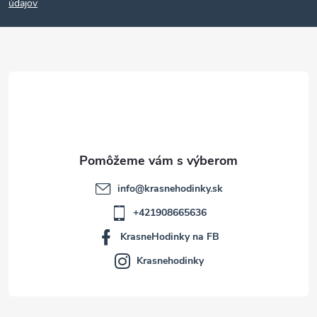
p
údajov
ä
t
i
e
info
@
krasnehodinky.sk
+421908665636
KrasneHodinky na FB
Krasnehodinky