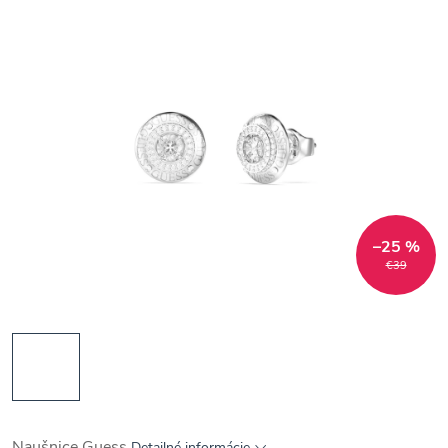
–25 %
€39
Naušnice Guess
Detailné informácie