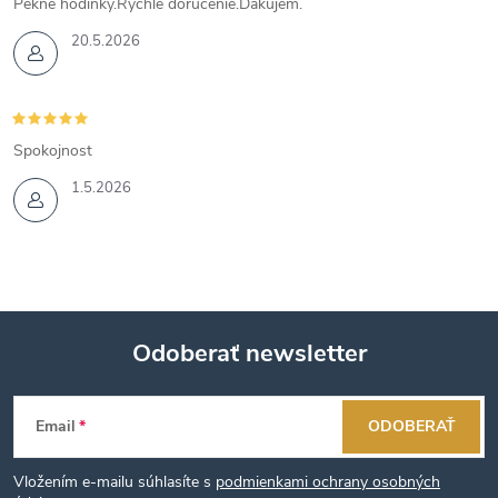
Pekné hodinky.Rýchle doručenie.Ďakujem.
20.5.2026
Spokojnost
1.5.2026
Odoberať newsletter
Z
Email
ODOBERAŤ
á
Vložením e-mailu súhlasíte s
podmienkami ochrany osobných