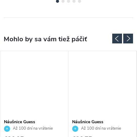
Náušnice Guess
Náušnice Guess
JUBE06233JWRHT
JUBE03131JWYGT
Až 100 dní na vrátenie
Až 100 dní na vrátenie
tovaru. Autorizovaný predajca.
tovaru. Autorizovaný predajca.