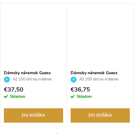
Dámsky náramok Guess
Dámsky náramok Guess
JUBB04557JWRHS
JUBB04082JWYGS
Až 100 dní na vrátenie
Až 100 dní na vrátenie
tovaru. Autorizovaný predajca.
tovaru. Autorizovaný predajca.
€37,50
€36,75
Skladom
Skladom
DO KOŠÍKA
DO KOŠÍKA