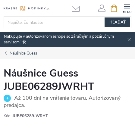
Prejsť
NÁKUPN
KOŠÍK
na
obsah
HĽADAŤ
Nakupujte v autorizovanom eshope so záručným a pozáručným
servisom ! 🛠️
Náušnice Guess
Náušnice Guess
JUBE06289JWRHT
Až 100 dní na vrátenie tovaru. Autorizovaný
predajca.
Kód:
JUBE06289JWRHT