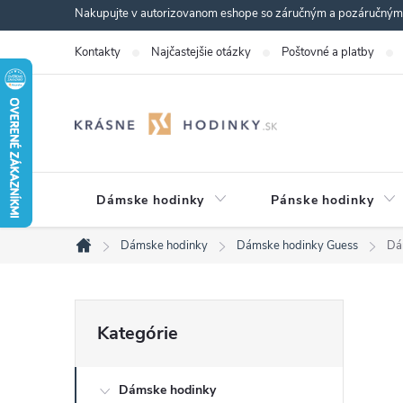
Prejsť
Nakupujte v autorizovanom eshope so záručným a pozáručným s
na
Kontakty
Najčastejšie otázky
Poštovné a platby
obsah
Dámske hodinky
Pánske hodinky
Dámske hodinky
Dámske hodinky Guess
Dá
Domov
B
Preskočiť
Kategórie
kategórie
o
Dámske hodinky