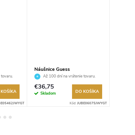
Náušnice Guess
Náušnic
JUBE06075JWYGT
JUBE01
 tovaru.
Až 100 dní na vrátenie tovaru.
Až 10
Autorizovaný predajca.
Autorizov
€36,75
€29,2
 KOŠÍKA
DO KOŠÍKA
Skladom
Sklad
BE05462JWYGT
Kód:
JUBE06075JWYGT