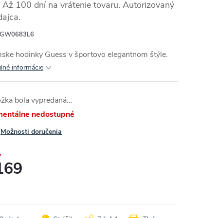
Až 100 dní na vrátenie tovaru. Autorizovaný
dajca.
GW0683L6
ske hodinky Guess v športovo elegantnom štýle.
ilné informácie
ožka bola vypredaná…
entálne nedostupné
Možnosti doručenia
5
169
otková
: