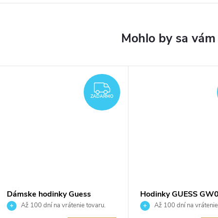
DARMO
ZADARMO
ZADARMO
Dámske hodinky Guess
Hodinky GUESS GW
GW1018L6
Až 100 dní na vrátenie tovaru.
Až 100 dní na vrátenie
Autorizovaný predajca.
Autorizovaný predajca.