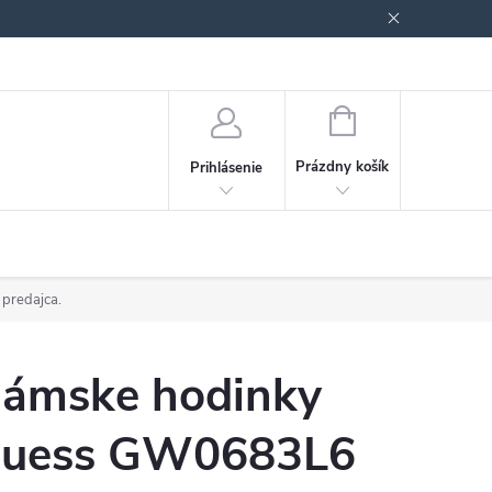
Podmienky ochrany osobných údajov
Blog
NÁKUPNÝ
KOŠÍK
Prázdny košík
Prihlásenie
 predajca.
ámske hodinky
uess GW0683L6