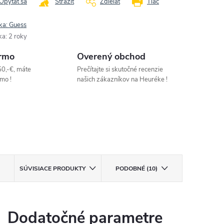
Opýtať sa
Strážiť
Zdieľať
Tlač
ka:
Guess
ka
:
2 roky
rmo
Overený obchod
50,-€, máte
Prečítajte si skutočné recenzie
mo !
našich zákazníkov na Heuréke !
SÚVISIACE PRODUKTY
PODOBNÉ (10)
Dodatočné parametre