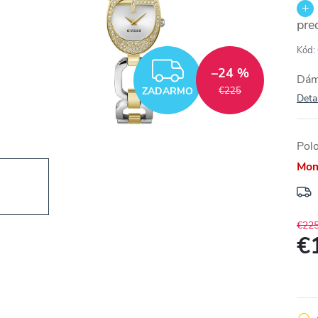
pre
Kód:
ZADARMO
–24 %
Dám
ZADARMO
€225
Deta
Pol
Mom
€22
€
Jedn
cena