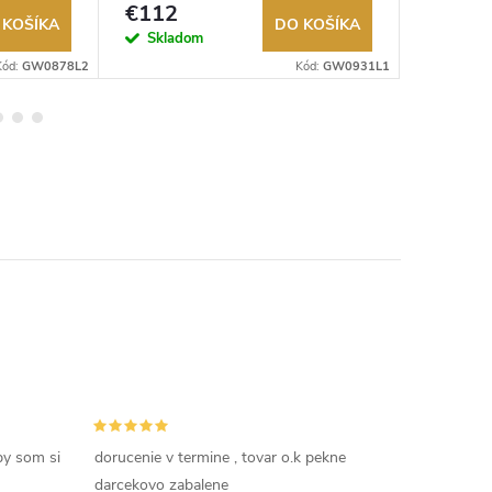
€112
€112
 KOŠÍKA
DO KOŠÍKA
Skladom
Sklad
Kód:
GW0878L2
Kód:
GW0931L1
by som si
dorucenie v termine , tovar o.k pekne
darcekovo zabalene