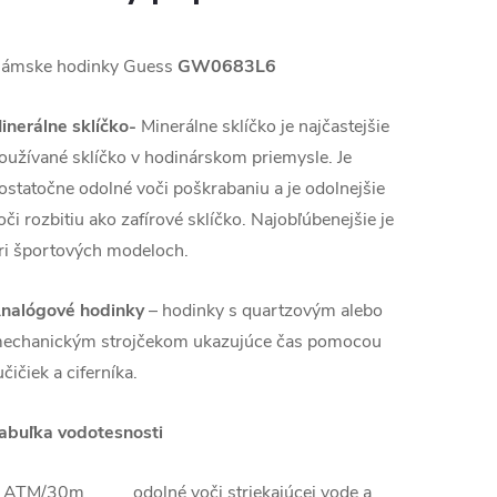
ámske hodinky Guess
GW0683L6
inerálne sklíčko-
Minerálne sklíčko je najčastejšie
oužívané sklíčko v hodinárskom priemysle. Je
ostatočne odolné voči poškrabaniu a je odolnejšie
oči rozbitiu ako zafírové sklíčko. Najobľúbenejšie je
ri športových modeloch.
nalógové hodinky
–
hodinky s quartzovým alebo
echanickým strojčekom ukazujúce čas pomocou
učičiek a ciferníka.
abuľka vodotesnosti
 ATM/30m odolné voči striekajúcej vode a