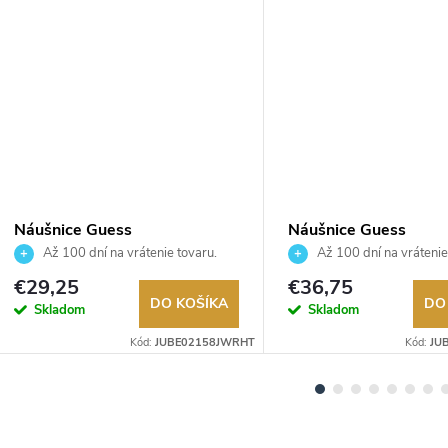
Náušnice Guess
Náušnice Guess
JUBE02158JWRHT
JUBE05462JWYGT
Až 100 dní na vrátenie tovaru.
Až 100 dní na vrátenie
Autorizovaný predajca.
Autorizovaný predajca.
€29,25
€36,75
DO KOŠÍKA
DO
Skladom
Skladom
Kód:
JUBE02158JWRHT
Kód:
JU