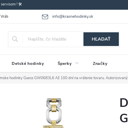
ervisom ! 🛠️
info@krasnehodinky.sk
Vrátenie-výmena tovaru
Reklamácia tovaru
Obchodné podmienky
HĽADAŤ
Detské hodinky
Šperky
Značky
mske hodinky Guess GW0683L6
Až 100 dní na vrátenie tovaru. Autorizovaný
D
G