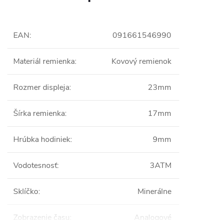
EAN
:
091661546990
Materiál remienka
:
Kovový remienok
Rozmer displeja
:
23mm
Šírka remienka
:
17mm
Hrúbka hodiniek
:
9mm
Vodotesnosť
:
3ATM
Sklíčko
:
Minerálne
Zobrazenie času
:
Analogové