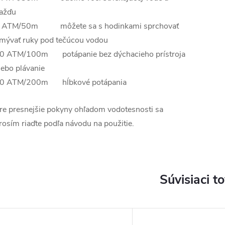
ažďu
 ATM/50m môžete sa s hodinkami sprchovať
mývať ruky pod tečúcou vodou
0 ATM/100m potápanie bez dýchacieho prístroja
lebo plávanie
0 ATM/200m hĺbkové potápania
re presnejšie pokyny ohľadom vodotesnosti sa
rosím riaďte podľa návodu na použitie.
Súvisiaci t