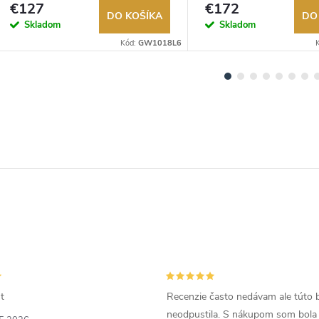
€127
€172
DO KOŠÍKA
DO
Skladom
Skladom
Kód:
GW1018L6
t
Recenzie často nedávam ale túto 
neodpustila. S nákupom som bola