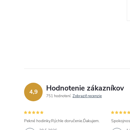
€120
DO KOŠÍKA
DO KOŠÍKA
Skladom
Kód:
GW0685L4
Kód:
GW0655L2
Hodnotenie zákazníkov
4,9
751 hodnotení
Zobraziť recenzie
Pekné hodinky.Rýchle doručenie.Ďakujem.
Spokojnos