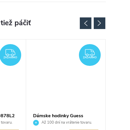
ZADARMO
ZADARMO
ZADARMO
ZADARMO
0878L2
Dámske hodinky Guess
Dámske
GW0931L1
GW099
 tovaru.
Až 100 dní na vrátenie tovaru.
Až 10
Autorizovaný predajca.
Autorizov