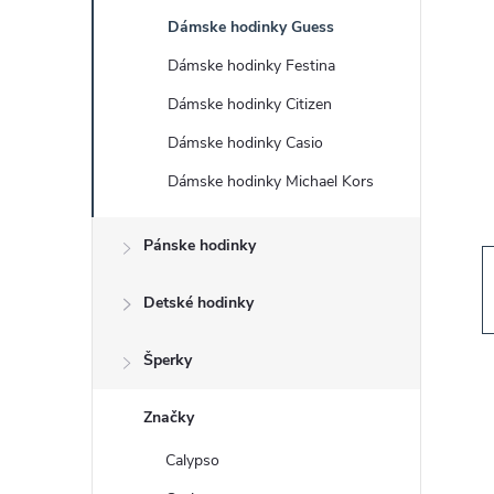
č
Dámske hodinky Guess
n
Dámske hodinky Festina
ý
Dámske hodinky Citizen
Dámske hodinky Casio
p
Dámske hodinky Michael Kors
a
Pánske hodinky
n
Detské hodinky
e
Šperky
l
Značky
Calypso