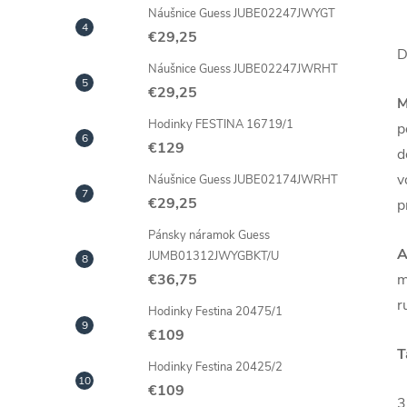
Náušnice Guess JUBE02247JWYGT
€29,25
D
Náušnice Guess JUBE02247JWRHT
€29,25
M
Hodinky FESTINA 16719/1
p
€129
d
v
Náušnice Guess JUBE02174JWRHT
€29,25
p
Pánsky náramok Guess
A
JUMB01312JWYGBKT/U
m
€36,75
r
Hodinky Festina 20475/1
€109
T
Hodinky Festina 20425/2
€109
3