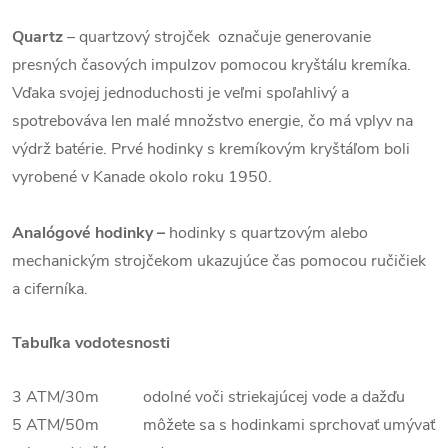
Quartz
– quartzový strojček označuje generovanie
presných časových impulzov pomocou kryštálu kremíka.
Vďaka svojej jednoduchosti je veľmi spoľahlivý a
spotrebováva len malé množstvo energie, čo má vplyv na
výdrž batérie. Prvé hodinky s kremíkovým kryštáľom boli
vyrobené v Kanade okolo roku 1950.
Analógové hodinky –
hodinky s quartzovým alebo
mechanickým strojčekom ukazujúce čas pomocou ručičiek
a ciferníka.
Tabuľka vodotesnosti
3 ATM/30m odolné voči striekajúcej vode a dažďu
5 ATM/50m môžete sa s hodinkami sprchovať umývať