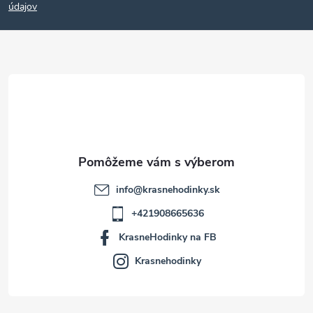
p
údajov
ä
t
i
e
info
@
krasnehodinky.sk
+421908665636
KrasneHodinky na FB
Krasnehodinky