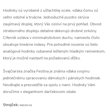
Hodinky sú vyrobené z ušľachtilej ocele, vďaka čomu sú
veľmi odolné a trvácne. Jednoduché puzdro skrýva
zaujímavý displej, ktorý Vás osloví na prvý pohľad. Obvod
strieborného displeju detailne dekorujú drobné zirkóny.
Ciferník ostáva v minimalistickom duchu, namiesto číslic
obsahuje lineárne indexy. Pre pohodlné nosenie sú tieto
analógové hodinky vybavené lešteným hladkým remienkom,
ktorý je možné nastaviť na požadovanú dĺžku.
Švajčiarska značka Festina je známa vďaka svojmu
jedinečnému spracovaniu dámskych i pánskych hodiniek.
Neváhajte a presvedčte sa spolu s nami. Hodinky Vám
doručíme v elegantnom darčekovom obale.
Strojček:
M2025-H1