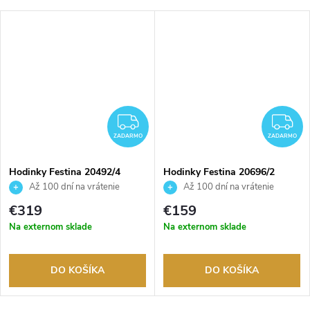
ADARMO
ZADARMO
Z
ZADARMO
ZADARMO
Hodinky Festina 20492/4
Hodinky Festina 20696/2
Až 100 dní na vrátenie
Až 100 dní na vrátenie
tovaru. Autorizovaný predajca.
tovaru. Autorizovaný predajca.
€319
€159
Na externom sklade
Na externom sklade
DO KOŠÍKA
DO KOŠÍKA