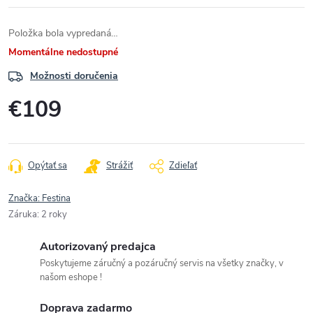
Položka bola vypredaná…
Momentálne nedostupné
Možnosti doručenia
€109
Jednotková
cena:
Opýtať sa
Strážiť
Zdieľať
Značka:
Festina
Záruka
:
2 roky
Autorizovaný predajca
Poskytujeme záručný a pozáručný servis na všetky značky, v
našom eshope !
Doprava zadarmo