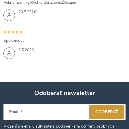
Pekné hodinky.Rýchle doručenie.Ďakujem.
20.5.2026
Spokojnost
1.5.2026
Odoberať newsletter
Z
Email
ODOBERAŤ
á
Vložením e-mailu súhlasíte s
podmienkami ochrany osobných