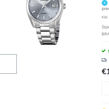
pre
Kód:
Štýl
BR
€
Jedn
cena