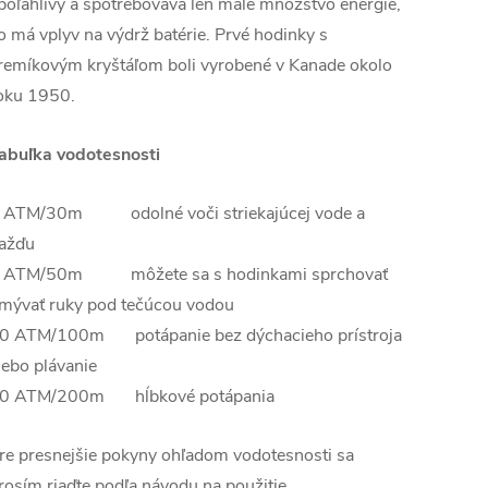
poľahlivý a spotrebováva len malé množstvo energie,
o má vplyv na výdrž batérie. Prvé hodinky s
remíkovým kryštáľom boli vyrobené v Kanade okolo
oku 1950.
abuľka vodotesnosti
 ATM/30m odolné voči striekajúcej vode a
ažďu
 ATM/50m môžete sa s hodinkami sprchovať
mývať ruky pod tečúcou vodou
0 ATM/100m potápanie bez dýchacieho prístroja
lebo plávanie
0 ATM/200m hĺbkové potápania
re presnejšie pokyny ohľadom vodotesnosti sa
rosím riaďte podľa návodu na použitie.