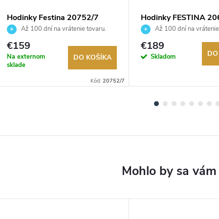
Hodinky Festina 20752/7
Hodinky FESTINA 20
Až 100 dní na vrátenie tovaru.
Až 100 dní na vrátenie
Autorizovaný predajca.
Autorizovaný predajca.
€159
€189
DO
Na externom
Skladom
DO KOŠÍKA
sklade
Kód:
20752/7