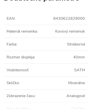
EAN
:
8430622829000
Materiál remienka
:
Kovový remienok
Farba
:
Strieborná
Rozmer displeja
:
40mm
Vodotesnosť
:
5ATM
Sklíčko
:
Minerálne
Zobrazenie času
:
Analogové
Tvar displeja
:
Okrúhly