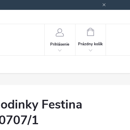
Podmienky ochrany osobných údajov
Blog
NÁKUPNÝ
KOŠÍK
Prázdny košík
Prihlásenie
odinky Festina
0707/1