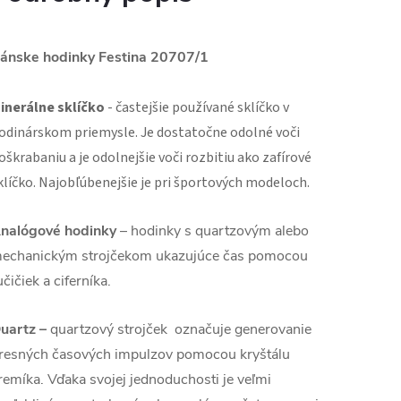
ánske hodinky Festina 20707/1
inerálne sklíčko
- častejšie používané sklíčko v
odinárskom priemysle. Je dostatočne odolné voči
oškrabaniu a je odolnejšie voči rozbitiu ako zafírové
klíčko. Najobľúbenejšie je pri športových modeloch.
nalógové hodinky
–
hodinky s quartzovým alebo
echanickým strojčekom ukazujúce čas pomocou
učičiek a ciferníka.
uartz –
quartzový strojček označuje generovanie
resných časových impulzov pomocou kryštálu
remíka. Vďaka svojej jednoduchosti je veľmi