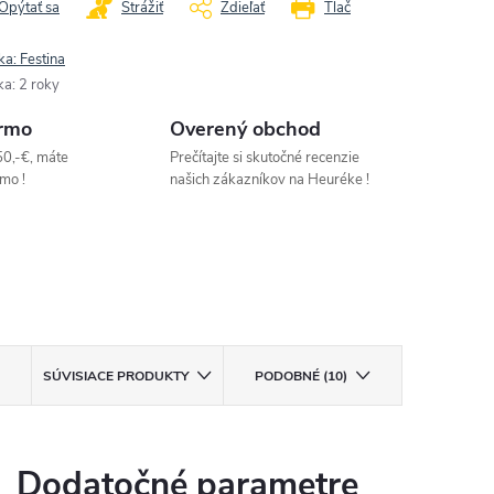
Opýtať sa
Strážiť
Zdieľať
Tlač
ka:
Festina
ka
:
2 roky
rmo
Overený obchod
50,-€, máte
Prečítajte si skutočné recenzie
mo !
našich zákazníkov na Heuréke !
SÚVISIACE PRODUKTY
PODOBNÉ (10)
Dodatočné parametre