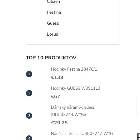
Citizen
Festina
Guess
Lorus
TOP 10 PRODUKTOV
Hodinky Festina 20476/1
€139
Hodinky GUESS W0911L3
€67
Dámsky náramok Guess
JUBB02248JWYGS
€29,25
Náušnice Guess JUBE02247JWYGT