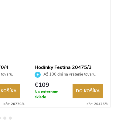
70/4
Hodinky Festina 20475/3
Hodink
 tovaru.
Až 100 dní na vrátenie tovaru.
Až 10
Autorizovaný predajca.
Autorizov
€109
€99
 KOŠÍKA
DO KOŠÍKA
Na externom
Sklad
sklade
Kód:
20770/4
Kód:
20475/3