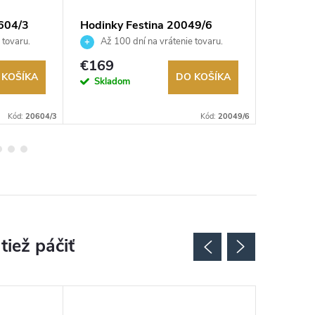
604/3
Hodinky Festina 20049/6
Hodinky
 tovaru.
Až 100 dní na vrátenie tovaru.
Až 10
Autorizovaný predajca.
Autorizov
€169
€109
 KOŠÍKA
DO KOŠÍKA
Skladom
Sklad
Kód:
20604/3
Kód:
20049/6