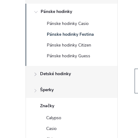
č
Pánske hodinky
n
Pánske hodinky Casio
ý
Pánske hodinky Festina
p
Pánske hodinky Citizen
Pánske hodinky Guess
a
Detské hodinky
n
e
Šperky
l
Značky
Calypso
Casio