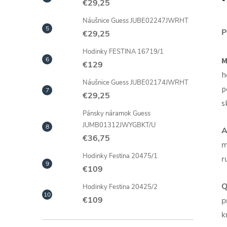
€29,25
Náušnice Guess JUBE02247JWRHT
P
€29,25
Hodinky FESTINA 16719/1
M
€129
h
Náušnice Guess JUBE02174JWRHT
p
€29,25
s
Pánsky náramok Guess
JUMB01312JWYGBKT/U
A
€36,75
m
Hodinky Festina 20475/1
r
€109
Q
Hodinky Festina 20425/2
€109
p
k