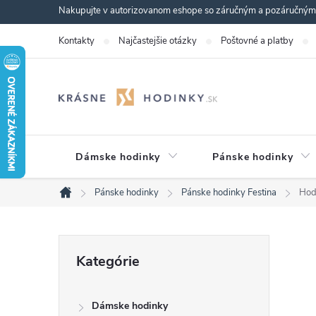
Prejsť
Nakupujte v autorizovanom eshope so záručným a pozáručným s
na
Kontakty
Najčastejšie otázky
Poštovné a platby
obsah
Dámske hodinky
Pánske hodinky
Pánske hodinky
Pánske hodinky Festina
Hod
Domov
B
Preskočiť
Kategórie
kategórie
o
Dámske hodinky