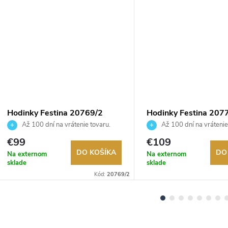
DARMO
Hodinky Festina 20769/2
Hodinky Festina 207
Až 100 dní na vrátenie tovaru.
Až 100 dní na vrátenie
Autorizovaný predajca.
Autorizovaný predajca.
€99
€109
DO KOŠÍKA
DO
Na externom
Na externom
sklade
sklade
Kód:
20769/2