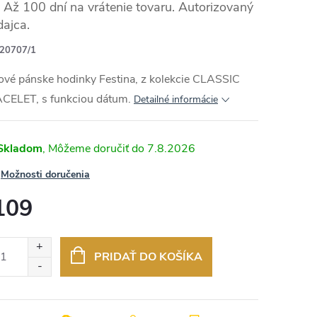
Až 100 dní na vrátenie tovaru. Autorizovaný
dajca.
20707/1
ové pánske hodinky Festina, z kolekcie
CLASSIC
ACELET
, s funkciou dátum.
Detailné informácie
Skladom
7.8.2026
Možnosti doručenia
109
otková
:
PRIDAŤ DO KOŠÍKA