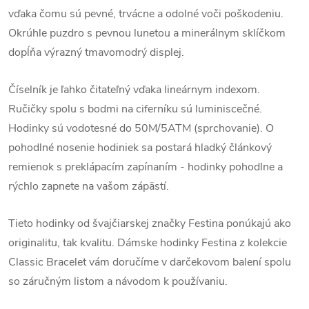
vďaka čomu sú pevné, trvácne a odolné voči poškodeniu.
Okrúhle puzdro s pevnou lunetou a minerálnym sklíčkom
dopĺňa výrazný tmavomodrý displej.
Číselník je ľahko čitateľný vďaka lineárnym indexom.
Ručičky spolu s bodmi na ciferníku sú luminiscečné.
Hodinky sú vodotesné do 50M/5ATM (sprchovanie). O
pohodlné nosenie hodiniek sa postará hladký článkový
remienok s preklápacím zapínaním - hodinky pohodlne a
rýchlo zapnete na vašom zápästí.
Tieto hodinky od švajčiarskej značky Festina ponúkajú ako
originalitu, tak kvalitu. Dámske hodinky Festina z kolekcie
Classic Bracelet vám doručíme v darčekovom balení spolu
so záručným listom a návodom k používaniu.