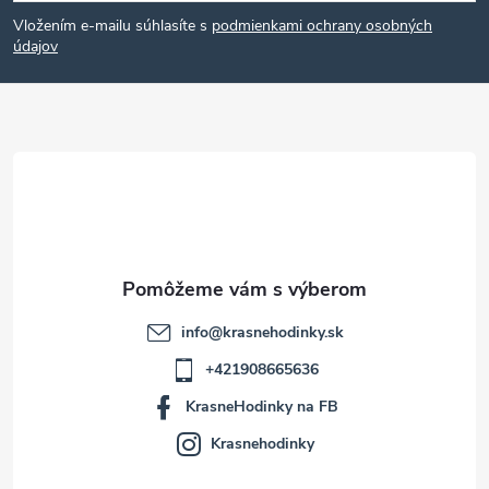
á
Vložením e-mailu súhlasíte s
podmienkami ochrany osobných
p
údajov
ä
t
i
e
info
@
krasnehodinky.sk
+421908665636
KrasneHodinky na FB
Krasnehodinky