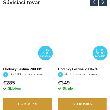
Súvisiaci tovar
ZADARMO
Z
ZADARMO
ZADARMO
Hodinky Festina 20038/1
Hodinky Festina 20042/4
Až 100 dní na vrátenie
Až 100 dní na vrátenie
tovaru. Autorizovaný predajca.
tovaru. Autorizovaný predajca.
€285
€349
Skladom
Skladom
DO KOŠÍKA
DO KOŠÍKA