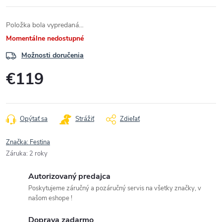
Položka bola vypredaná…
Momentálne nedostupné
Možnosti doručenia
€119
Jednotková
cena:
Opýtať sa
Strážiť
Zdieľať
Značka:
Festina
Záruka
:
2 roky
Autorizovaný predajca
Poskytujeme záručný a pozáručný servis na všetky značky, v
našom eshope !
Doprava zadarmo