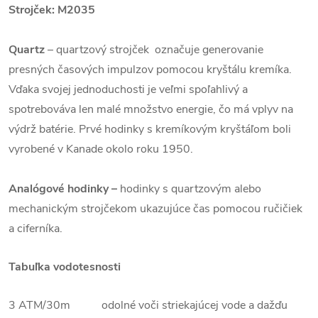
Strojček: M2035
Quartz
– quartzový strojček označuje generovanie
presných časových impulzov pomocou kryštálu kremíka.
Vďaka svojej jednoduchosti je veľmi spoľahlivý a
spotrebováva len malé množstvo energie, čo má vplyv na
výdrž batérie. Prvé hodinky s kremíkovým kryštáľom boli
vyrobené v Kanade okolo roku 1950.
Analógové hodinky –
hodinky s quartzovým alebo
mechanickým strojčekom ukazujúce čas pomocou ručičiek
a ciferníka.
Tabuľka vodotesnosti
3 ATM/30m odolné voči striekajúcej vode a dažďu