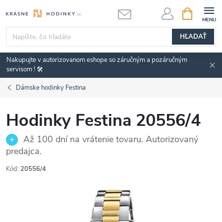
Prejsť
NÁKUPN
KOŠÍK
na
obsah
HĽADAŤ
Nakupujte v autorizovanom eshope so záručným a pozáručným
servisom ! 🛠️
Dámske hodinky Festina
Hodinky Festina 20556/4
Až 100 dní na vrátenie tovaru. Autorizovaný
predajca.
Kód:
20556/4