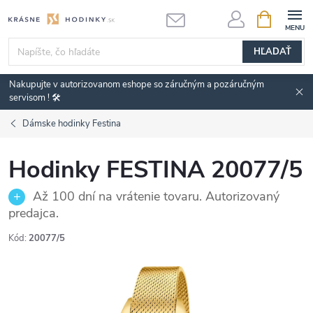
Prejsť
NÁKUPN
KOŠÍK
na
obsah
HĽADAŤ
Nakupujte v autorizovanom eshope so záručným a pozáručným
servisom ! 🛠️
Dámske hodinky Festina
Hodinky FESTINA 20077/5
Až 100 dní na vrátenie tovaru. Autorizovaný
predajca.
Kód:
20077/5