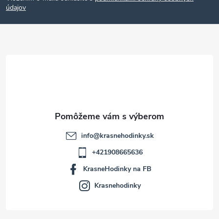
p
údajov
ä
t
i
e
info
@
krasnehodinky.sk
+421908665636
KrasneHodinky na FB
Krasnehodinky