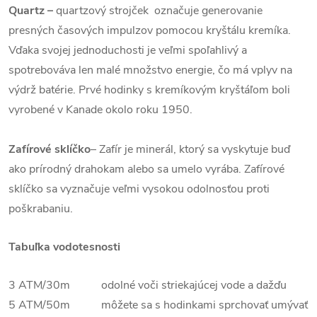
Quartz
–
quartzový strojček označuje generovanie
presných časových impulzov pomocou kryštálu kremíka.
Vďaka svojej jednoduchosti je veľmi spoľahlivý a
spotrebováva len malé množstvo energie, čo má vplyv na
výdrž batérie. Prvé hodinky s kremíkovým kryštáľom boli
vyrobené v Kanade okolo roku 1950.
Zafírové sklíčko
–
Zafír je minerál, ktorý sa vyskytuje buď
ako prírodný drahokam alebo sa umelo vyrába. Zafírové
sklíčko sa vyznačuje veľmi vysokou odolnosťou proti
poškrabaniu.
Tabuľka vodotesnosti
3 ATM/30m odolné voči striekajúcej vode a dažďu
5 ATM/50m môžete sa s hodinkami sprchovať umývať