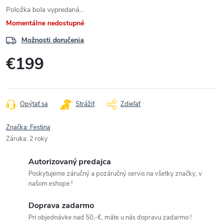
Položka bola vypredaná…
Momentálne nedostupné
Možnosti doručenia
€199
Jednotková
cena:
Opýtať sa
Strážiť
Zdieľať
Značka:
Festina
Záruka
:
2 roky
Autorizovaný predajca
Poskytujeme záručný a pozáručný servis na všetky značky, v
našom eshope !
Doprava zadarmo
Pri objednávke nad 50,-€, máte u nás dopravu zadarmo !