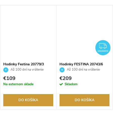
ADARMO
Z
ZADARMO
Hodinky Festina 20779/3
Hodinky FESTINA 20743/6
Až 100 dní na vrátenie
Až 100 dní na vrátenie
tovaru. Autorizovaný predajca.
tovaru. Autorizovaný predajca.
€109
€209
Na externom sklade
Skladom
DO KOŠÍKA
DO KOŠÍKA