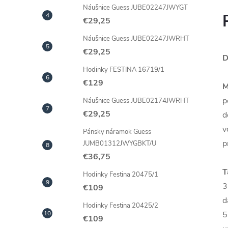
Náušnice Guess JUBE02247JWYGT
€29,25
Náušnice Guess JUBE02247JWRHT
€29,25
D
Hodinky FESTINA 16719/1
€129
M
p
Náušnice Guess JUBE02174JWRHT
€29,25
d
v
Pánsky náramok Guess
p
JUMB01312JWYGBKT/U
€36,75
T
Hodinky Festina 20475/1
3
€109
d
Hodinky Festina 20425/2
5
€109