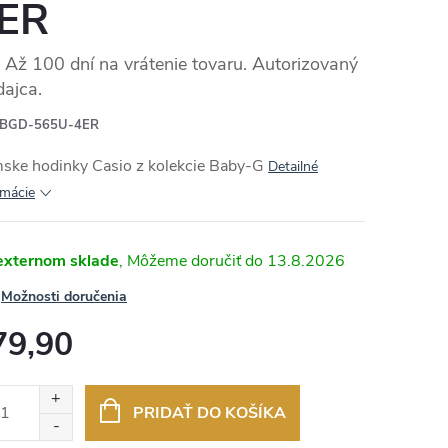
ER
Až 100 dní na vrátenie tovaru. Autorizovaný
dajca.
BGD-565U-4ER
ske hodinky Casio z kolekcie Baby-G
Detailné
rmácie
externom sklade
13.8.2026
Možnosti doručenia
79,90
otková
:
PRIDAŤ DO KOŠÍKA