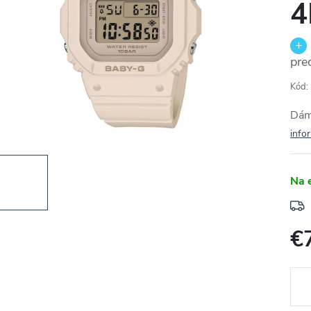
4
pre
Kód:
Dám
info
Na 
€
Jedn
cena