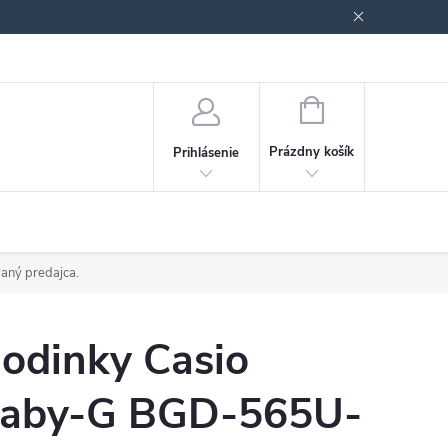
Podmienky ochrany osobných údajov
Blog
NÁKUPNÝ
KOŠÍK
Prázdny košík
Prihlásenie
vaný predajca.
odinky Casio
aby-G BGD-565U-