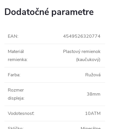
Dodatočné parametre
EAN
:
4549526320774
Materiál
Plastový remienok
remienka
:
(kaučukový)
Farba
:
Ružová
Rozmer
38mm
displeja
:
Vodotesnosť
:
10ATM
Sklíčko
:
Minerálne