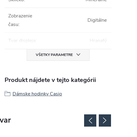
Zobrazenie
Digitálne
času
:
Tvar displeja
:
Hranatý
VŠETKY PARAMETRE
Produkt nájdete v tejto kategórii
Dámske hodinky Casio
ovar