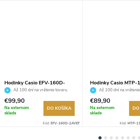
Hodinky Casio EFV-160D-
Hodinky Casio MTP-
2AVEF
2A2VEF
Až 100 dní na vrátenie tovaru.
Až 100 dní na vrátenie
Autorizovaný predajca.
Autorizovaný predajca.
€99,90
€89,90
Na externom
Na externom
DO KOŠÍKA
DO
sklade
sklade
Kód:
EFV-160D-2AVEF
Kód:
MTP-1