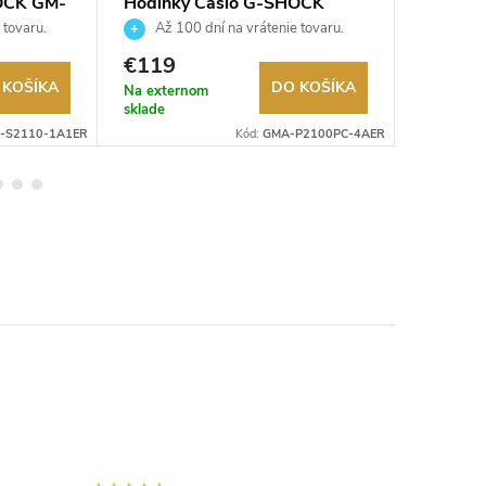
OCK GM-
Hodinky Casio G-SHOCK
Hodinky
GMA-P2100PC-4AER
2AVEF
 tovaru.
Až 100 dní na vrátenie tovaru.
Až 10
Autorizovaný predajca.
Autorizov
€119
€79,9
 KOŠÍKA
DO KOŠÍKA
Na externom
Na exter
sklade
sklade
-S2110-1A1ER
Kód:
GMA-P2100PC-4AER