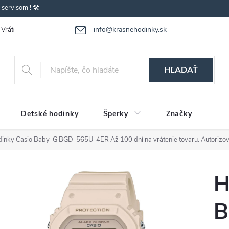
ervisom ! 🛠️
info@krasnehodinky.sk
Vrátenie-výmena tovaru
Reklamácia tovaru
Obchodné podmienky
HĽADAŤ
Detské hodinky
Šperky
Značky
dinky Casio Baby-G BGD-565U-4ER
Až 100 dní na vrátenie tovaru. Autorizo
H
B