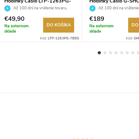
Hodinky Casio LTP-1263PG-
Hodinky Casio G-SH
7BEG
S2110-1A1ER
Až 100 dní na vrátenie tovaru.
Až 100 dní na vrátenie
Autorizovaný predajca.
Autorizovaný predajca.
€49,90
€189
DO KOŠÍKA
DO
Na externom
Na externom
sklade
sklade
Kód:
LTP-1263PG-7BEG
Kód:
GM