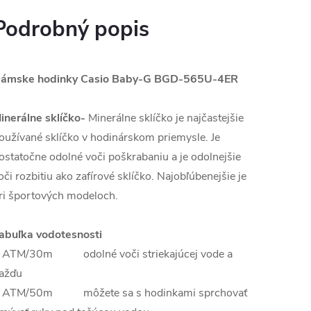
Podrobný popis
ámske hodinky Casio Baby-G
BGD-565U-4ER
inerálne sklíčko-
Minerálne sklíčko je najčastejšie
oužívané sklíčko v hodinárskom priemysle. Je
ostatočne odolné voči poškrabaniu a je odolnejšie
oči rozbitiu ako zafírové sklíčko. Najobľúbenejšie je
ri športových modeloch.
abuľka vodotesnosti
 ATM/30m odolné voči striekajúcej vode a
ažďu
 ATM/50m môžete sa s hodinkami sprchovať