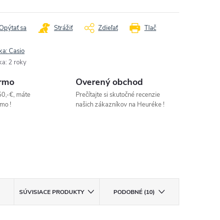
Opýtať sa
Strážiť
Zdieľať
Tlač
ka:
Casio
ka
:
2 roky
rmo
Overený obchod
50,-€, máte
Prečítajte si skutočné recenzie
mo !
našich zákazníkov na Heuréke !
SÚVISIACE PRODUKTY
PODOBNÉ (10)