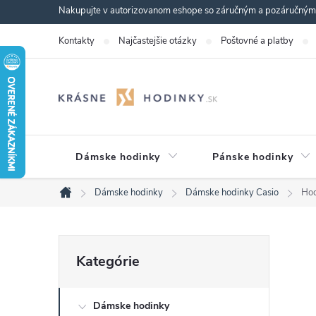
Prejsť
Nakupujte v autorizovanom eshope so záručným a pozáručným s
na
Kontakty
Najčastejšie otázky
Poštovné a platby
obsah
Dámske hodinky
Pánske hodinky
Dámske hodinky
Dámske hodinky Casio
Ho
Domov
B
Preskočiť
Kategórie
kategórie
o
Dámske hodinky