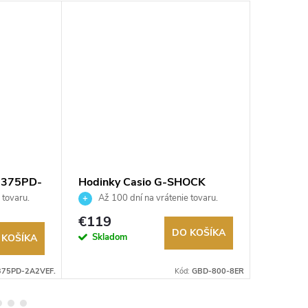
1375PD-
Hodinky Casio G-SHOCK
Hodink
GBD-800-8ER
2100-1
 tovaru.
Až 100 dní na vrátenie tovaru.
Až 10
Autorizovaný predajca.
Autorizov
€119
€99,9
DO KOŠÍKA
Skladom
Na exter
 KOŠÍKA
sklade
375PD-2A2VEF.
Kód:
GBD-800-8ER