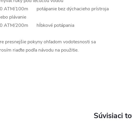
mývať ruky pod tečúcou vodou
0 ATM/100m potápanie bez dýchacieho prístroja
lebo plávanie
0 ATM/200m hĺbkové potápania
re presnejšie pokyny ohľadom vodotesnosti sa
rosím riaďte podľa návodu na použitie.
Súvisiaci t