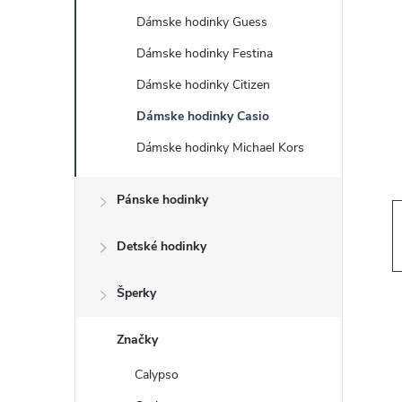
č
Dámske hodinky Guess
n
Dámske hodinky Festina
ý
Dámske hodinky Citizen
Dámske hodinky Casio
p
Dámske hodinky Michael Kors
a
Pánske hodinky
n
Detské hodinky
e
Šperky
l
Značky
Calypso