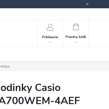
Podmienky ochrany osobných údajov
Blog
NÁKUPNÝ
KOŠÍK
Prázdny košík
Prihlásenie
redajca.
odinky Casio
A700WEM-4AEF