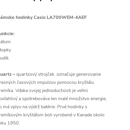
ámske hodinky Casio
LA700WEM-4AEF
unkcie:
átum
topky
udík
uartz
–
quartzový strojček označuje generovanie
resných časových impulzov pomocou kryštálu
remíka. Vďaka svojej jednoduchosti je veľmi
poľahlivý a spotrebováva len malé množstvo energie,
o má vplyv na výdrž batérie. Prvé hodinky s
remíkovým kryštáľom boli vyrobené v Kanade okolo
oku 1950.