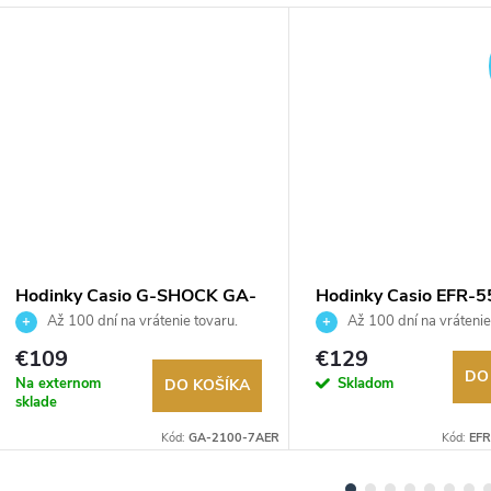
DARMO
Hodinky Casio G-SHOCK GA-
Hodinky Casio EFR-
2100-7AER
2AVUEF
Až 100 dní na vrátenie tovaru.
Až 100 dní na vrátenie
Autorizovaný predajca.
Autorizovaný predajca.
€109
€129
DO
Na externom
Skladom
DO KOŠÍKA
sklade
Kód:
GA-2100-7AER
Kód:
EF