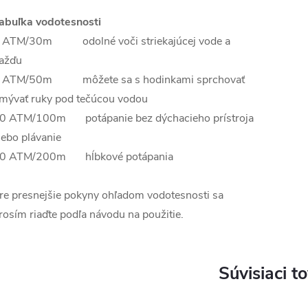
abuľka vodotesnosti
 ATM/30m odolné voči striekajúcej vode a
ažďu
 ATM/50m môžete sa s hodinkami sprchovať
mývať ruky pod tečúcou vodou
0 ATM/100m potápanie bez dýchacieho prístroja
lebo plávanie
0 ATM/200m hĺbkové potápania
re presnejšie pokyny ohľadom vodotesnosti sa
rosím riaďte podľa návodu na použitie.
Súvisiaci t