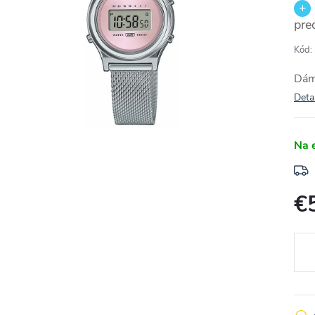
pre
Kód:
Dám
Deta
Na 
€
Jedn
cena