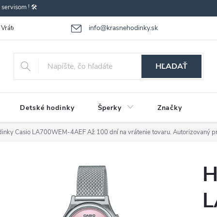
ervisom ! 🛠️
info@krasnehodinky.sk
Vrátenie-výmena tovaru
Reklamácia tovaru
Obchodné podmienky
HĽADAŤ
Detské hodinky
Šperky
Značky
dinky Casio LA700WEM-4AEF
Až 100 dní na vrátenie tovaru. Autorizovaný p
H
L