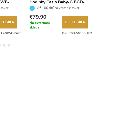
0WE-
Hodinky Casio Baby-G BGD-
Hodink
565SC-1ER
7A1VE
 tovaru.
Až 100 dní na vrátenie tovaru.
Až 10
Autorizovaný predajca.
Autorizov
€79,90
€59,9
 KOŠÍKA
DO KOŠÍKA
Na externom
Na exter
sklade
sklade
LA700WE-7AEF
Kód:
BGD-565SC-1ER