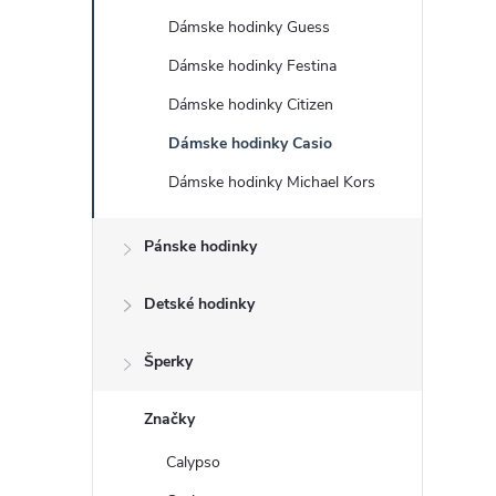
č
Dámske hodinky Guess
n
Dámske hodinky Festina
ý
Dámske hodinky Citizen
Dámske hodinky Casio
p
Dámske hodinky Michael Kors
a
Pánske hodinky
n
Detské hodinky
e
Šperky
l
Značky
Calypso