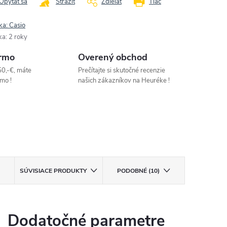
Opýtať sa
Strážiť
Zdieľať
Tlač
ka:
Casio
ka
:
2 roky
rmo
Overený obchod
50,-€, máte
Prečítajte si skutočné recenzie
mo !
našich zákazníkov na Heuréke !
SÚVISIACE PRODUKTY
PODOBNÉ (10)
Dodatočné parametre