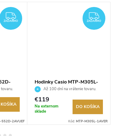
ZADARMO
ZADARMO
ZADARMO
ZADARMO
552D-
Hodinky Casio MTP-M305L-
Hodinky
1AVER
1AVUE
 tovaru.
Až 100 dní na vrátenie tovaru.
Až 10
Autorizovaný predajca.
Autorizov
€119
€99,9
 KOŠÍKA
Na externom
Na exter
DO KOŠÍKA
sklade
sklade
R-552D-2AVUEF
Kód:
MTP-M305L-1AVER