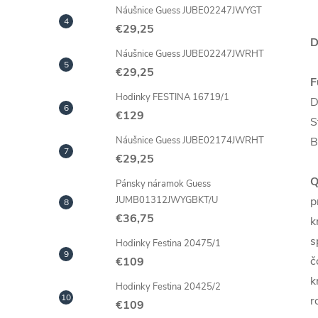
Náušnice Guess JUBE02247JWYGT
€29,25
D
Náušnice Guess JUBE02247JWRHT
€29,25
F
Hodinky FESTINA 16719/1
D
€129
S
B
Náušnice Guess JUBE02174JWRHT
€29,25
Q
Pánsky náramok Guess
p
JUMB01312JWYGBKT/U
€36,75
k
s
Hodinky Festina 20475/1
č
€109
k
Hodinky Festina 20425/2
r
€109