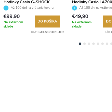
Hodinky Casio G-SHOCK
Hodinky Casio LA70
GMD-S5610PP-4ER
7AEF
Až 100 dní na vrátenie tovaru.
Až 100 dní na vrátenie
Autorizovaný predajca.
Autorizovaný predajca.
€99,90
€49,90
DO KOŠÍKA
DO
Na externom
Na externom
sklade
sklade
Kód:
GMD-S5610PP-4ER
Kód: