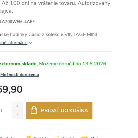
Až 100 dní na vrátenie tovaru. Autorizovaný
dajca.
LA700WEM-4AEF
ske hodinky Casio z kolekcie VINTAGE MINI
ilné informácie
externom sklade
13.8.2026
Možnosti doručenia
59,90
otková
:
PRIDAŤ DO KOŠÍKA