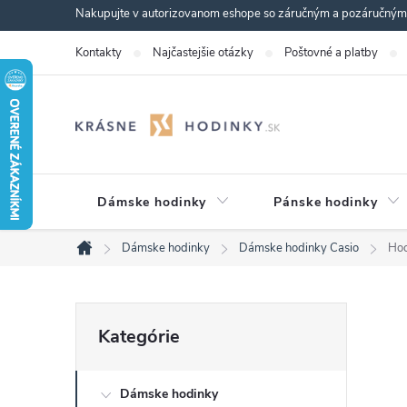
Prejsť
Nakupujte v autorizovanom eshope so záručným a pozáručným s
na
Kontakty
Najčastejšie otázky
Poštovné a platby
obsah
Dámske hodinky
Pánske hodinky
Dámske hodinky
Dámske hodinky Casio
Ho
Domov
B
Preskočiť
Kategórie
kategórie
o
Dámske hodinky