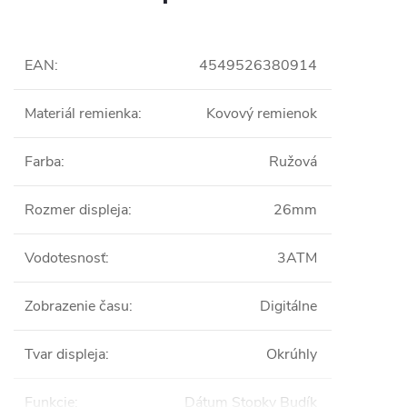
EAN
:
4549526380914
Materiál remienka
:
Kovový remienok
Farba
:
Ružová
Rozmer displeja
:
26mm
Vodotesnosť
:
3ATM
Zobrazenie času
:
Digitálne
Tvar displeja
:
Okrúhly
Funkcie
:
Dátum Stopky Budík