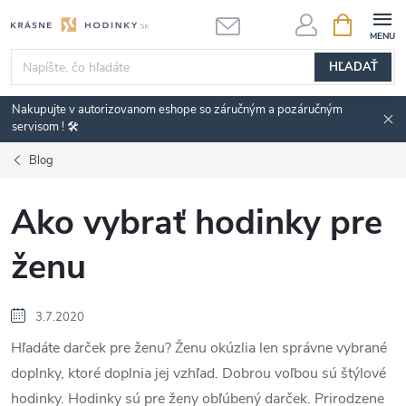
Prejsť
NÁKUPN
KOŠÍK
na
obsah
HĽADAŤ
Nakupujte v autorizovanom eshope so záručným a pozáručným
servisom ! 🛠️
Blog
Ako vybrať hodinky pre
ženu
3.7.2020
Hľadáte darček pre ženu? Ženu okúzlia len správne vybrané
doplnky, ktoré doplnia jej vzhľad. Dobrou voľbou sú štýlové
hodinky. Hodinky sú pre ženy obľúbený darček. Prirodzene