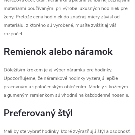
Nerezová oceľ, titán, keramika a platina sú iba najbežnejšími
materiálmi používanými pri výrobe luxusných hodiniek pre
ženy. Pretože cena hodiniek do značnej miery závisí od
materiálu, z ktorého sú vyrobené, musíte zvážiť aj váš
rozpočet.
Remienok alebo náramok
Dôležitým krokom je aj výber náramku pre hodinky.
Upozorňujeme, že náramkové hodinky vyzerajú lepšie
pracovným a spoločenským oblečením. Modely s koženým
a gumeným remienkom sú vhodné na každodenné nosenie.
Preferovaný štýl
Mali by ste vybrať hodinky, ktoré zvýrazňujú štýl a osobnosť.