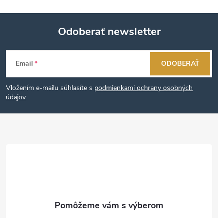
Odoberať newsletter
Z
Email
ODOBERAŤ
á
Vložením e-mailu súhlasíte s
podmienkami ochrany osobných
p
údajov
ä
t
i
e